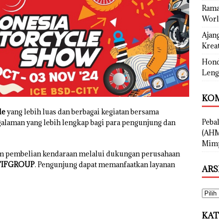
Rama
Worl
Ajan
Kreat
Hond
Leng
KOM
de
yang lebih luas dan berbagai kegiatan bersama
Peba
laman yang lebih lengkap bagi para pengunjung dan
(AHM
Mimp
pembelian kendaraan melalui dukungan perusahaan
FIFGROUP
. Pengunjung dapat memanfaatkan layanan
ARS
KAT