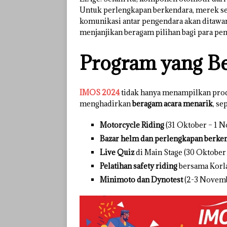
Untuk perlengkapan berkendara, merek sep
komunikasi antar pengendara akan ditawark
menjanjikan beragam pilihan bagi para pe
Program yang B
IMOS 2024
tidak hanya menampilkan produ
menghadirkan
beragam acara menarik
, se
Motorcycle Riding
(31 Oktober – 1 
Bazar helm dan perlengkapan berke
Live Quiz
di Main Stage (30 Oktober
Pelatihan safety riding
bersama Korla
Minimoto dan Dynotest
(2-3 Novemb