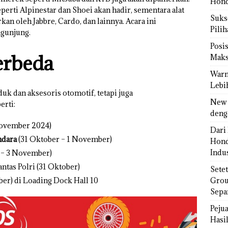
Hond
erti Alpinestar dan Shoei akan hadir, sementara alat
Sukse
an oleh Jabbre, Cardo, dan lainnya. Acara ini
Pili
ngunjung.
Posi
erbeda
Maks
Warn
Lebi
k dan aksesoris otomotif, tetapi juga
New 
perti:
deng
November 2024)
Dari 
ndara
(31 Oktober – 1 November)
Hond
Indus
 – 3 November)
ntas Polri (31 Oktober)
Sete
er) di Loading Dock Hall 10
Grou
Sepa
Peju
Hasil