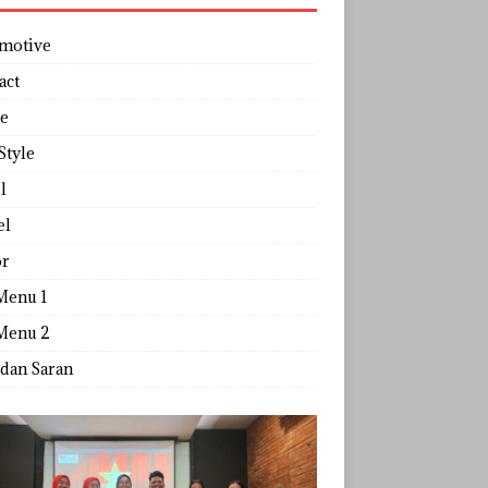
motive
act
e
Style
l
el
r
Menu 1
Menu 2
 dan Saran