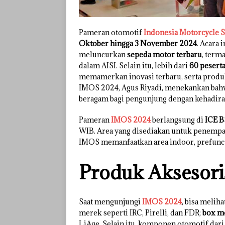
Pameran otomotif
Indonesia Motorcycle 
Oktober hingga 3 November 2024
. Acara 
meluncurkan
sepeda motor terbaru
, term
dalam AISI. Selain itu, lebih dari
60 pesert
memamerkan inovasi terbaru, serta produ
IMOS 2024, Agus Riyadi, menekankan bah
beragam bagi pengunjung dengan kehadira
Pameran
IMOS 2024
berlangsung di
ICE B
WIB. Area yang disediakan untuk penempata
IMOS memanfaatkan area indoor, prefuncti
Produk Aksesor
Saat mengunjungi
IMOS 2024
, bisa melih
merek seperti IRC, Pirelli, dan FDR;
box m
LiAge. Selain itu, komponen otomotif dar