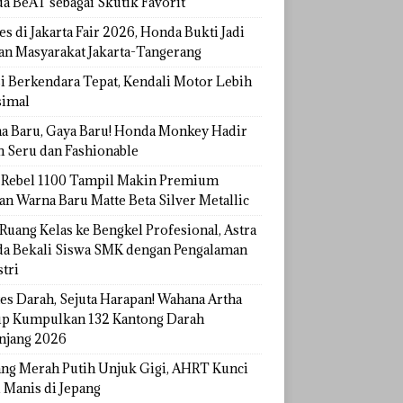
a BeAT sebagai Skutik Favorit
s di Jakarta Fair 2026, Honda Bukti Jadi
han Masyarakat Jakarta-Tangerang
si Berkendara Tepat, Kendali Motor Lebih
imal
a Baru, Gaya Baru! Honda Monkey Hadir
h Seru dan Fashionable
Rebel 1100 Tampil Makin Premium
an Warna Baru Matte Beta Silver Metallic
Ruang Kelas ke Bengkel Profesional, Astra
a Bekali Siswa SMK dengan Pengalaman
tri
tes Darah, Sejuta Harapan! Wahana Artha
p Kumpulkan 132 Kantong Darah
njang 2026
ang Merah Putih Unjuk Gigi, AHRT Kunci
 Manis di Jepang