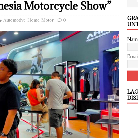
onesia Motorcycle Show”
GRA
Automotive
,
Home
,
Motor
0
UNT
Nam
Emai
LAG
DIS