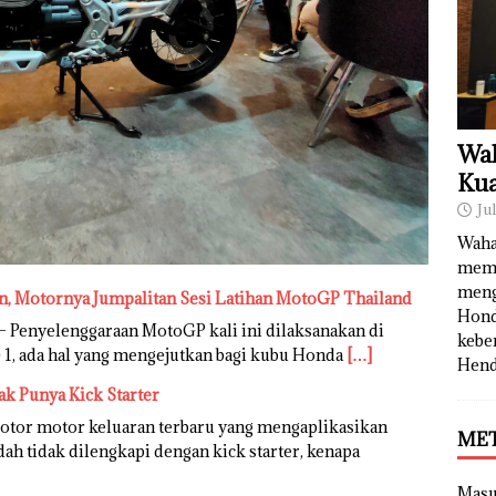
Wah
Kua
Ju
Waha
memb
meng
, Motornya Jumpalitan Sesi Latihan MotoGP Thailand
Hond
 Penyelenggaraan MotoGP kali ini dilaksanakan di
kebe
P) 1, ada hal yang mengejutkan bagi kubu Honda
[…]
Hend
k Punya Kick Starter
Motor motor keluaran terbaru yang mengaplikasikan
ME
dah tidak dilengkapi dengan kick starter, kenapa
Mas