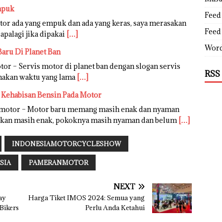
mpuk
Feed 
tor ada yang empuk dan ada yang keras, saya merasakan
Feed
apalagi jika dipakai
[…]
Word
Baru Di Planet Ban
or – Servis motor di planet ban dengan slogan servis
RSS
emakan waktu yang lama
[…]
i Kehabisan Bensin Pada Motor
akmotor – Motor baru memang masih enak dan nyaman
arikan masih enak, pokoknya masih nyaman dan belum
[…]
INDONESIAMOTORCYCLESHOW
SIA
PAMERANMOTOR
NEXT
ay
Harga Tiket IMOS 2024: Semua yang
Bikers
Perlu Anda Ketahui