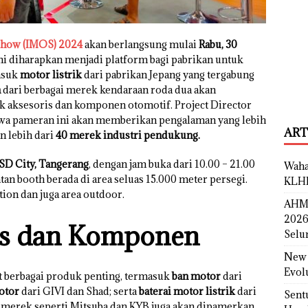
Show (IMOS) 2024
akan berlangsung mulai
Rabu, 30
ini diharapkan menjadi platform bagi pabrikan untuk
asuk
motor listrik
dari pabrikan Jepang yang tergabung
a
dari berbagai merek kendaraan roda dua akan
k aksesoris dan komponen otomotif. Project Director
wa pameran ini akan memberikan pengalaman yang lebih
ART
n lebih dari
40 merek industri pendukung.
SD City, Tangerang
, dengan jam buka dari 10.00 – 21.00
Waha
n booth berada di area seluas 15.000 meter persegi.
KLH
on dan juga area outdoor.
AHM 
2026
is dan Komponen
Selu
New 
Evol
at berbagai produk penting, termasuk
ban motor
dari
otor
dari GIVI dan Shad; serta
baterai motor listrik
dari
Sent
i merek seperti Mitsuba dan KYB juga akan dipamerkan.