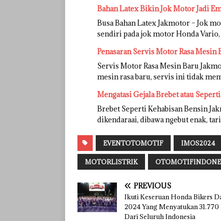
Bahan Latex Bikin Jok Motor Jadi E
Busa Bahan Latex Jakmotor – Jok mo
sendiri pada jok motor Honda Vario, 
Penasaran Servis Motor Rasa Mesin 
Servis Motor Rasa Mesin Baru Jakmot
mesin rasa baru, servis ini tidak m
Mengatasi Gejala Brebet atau Sepert
Brebet Seperti Kehabisan Bensin J
dikendaraai, dibawa ngebut enak, t
EVENTOTOMOTIF
IMOS2024
MOTORLISTRIK
OTOMOTIFINDONE
PREVIOUS
Ikuti Keseruan Honda Bikers D
2024 Yang Menyatukan 31.770 
Dari Seluruh Indonesia