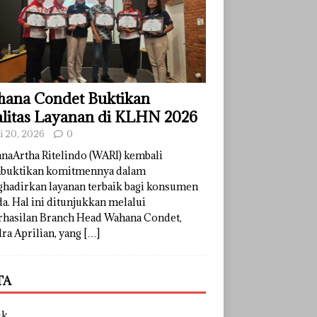
ana Condet Buktikan
litas Layanan di KLHN 2026
li 20, 2026
0
naArtha Ritelindo (WARI) kembali
uktikan komitmennya dalam
hadirkan layanan terbaik bagi konsumen
a. Hal ini ditunjukkan melalui
rhasilan Branch Head Wahana Condet,
ra Aprilian, yang
[…]
TA
uk