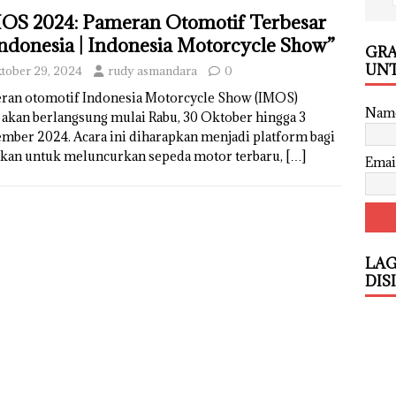
OS 2024: Pameran Otomotif Terbesar
Indonesia | Indonesia Motorcycle Show”
GRA
UNT
tober 29, 2024
rudy asmandara
0
ran otomotif Indonesia Motorcycle Show (IMOS)
Nam
 akan berlangsung mulai Rabu, 30 Oktober hingga 3
mber 2024. Acara ini diharapkan menjadi platform bagi
ikan untuk meluncurkan sepeda motor terbaru,
[…]
Emai
LAG
DIS