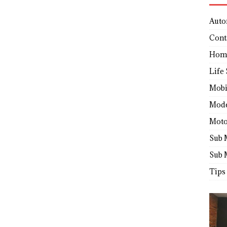
Auto
Cont
Hom
Life 
Mobi
Mod
Moto
Sub 
Sub 
Tips