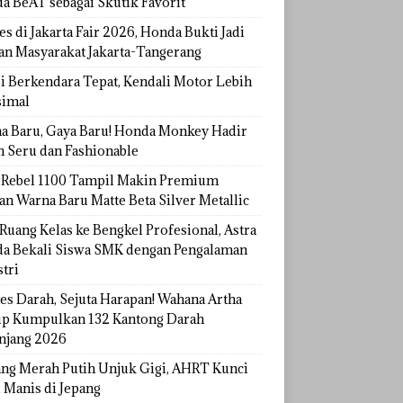
a BeAT sebagai Skutik Favorit
s di Jakarta Fair 2026, Honda Bukti Jadi
han Masyarakat Jakarta-Tangerang
si Berkendara Tepat, Kendali Motor Lebih
imal
a Baru, Gaya Baru! Honda Monkey Hadir
h Seru dan Fashionable
Rebel 1100 Tampil Makin Premium
an Warna Baru Matte Beta Silver Metallic
Ruang Kelas ke Bengkel Profesional, Astra
a Bekali Siswa SMK dengan Pengalaman
tri
tes Darah, Sejuta Harapan! Wahana Artha
p Kumpulkan 132 Kantong Darah
njang 2026
ang Merah Putih Unjuk Gigi, AHRT Kunci
 Manis di Jepang