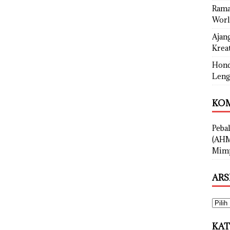
Rama
Worl
Ajan
Kreat
Hond
Leng
KOM
Peba
(AHM
Mimp
ARS
KAT