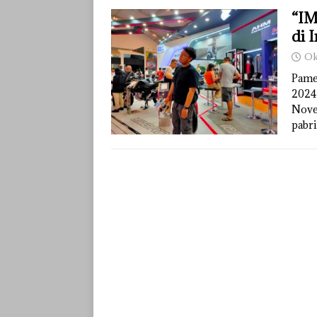
“IM
di 
Ok
Pame
2024
Nove
pabr