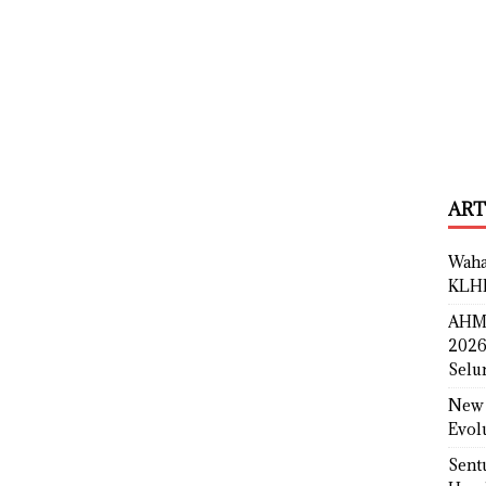
ART
Waha
KLH
AHM 
2026
Selu
New 
Evol
Sent