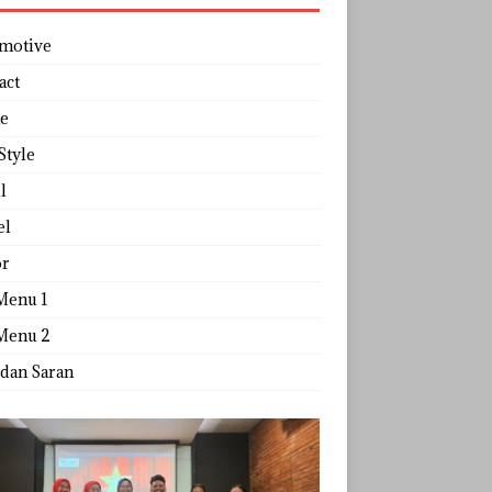
motive
act
e
Style
l
el
r
Menu 1
Menu 2
 dan Saran