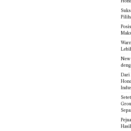
Hond
Sukse
Pili
Posi
Maks
Warn
Lebi
New 
deng
Dari 
Hond
Indus
Sete
Grou
Sepa
Peju
Hasil