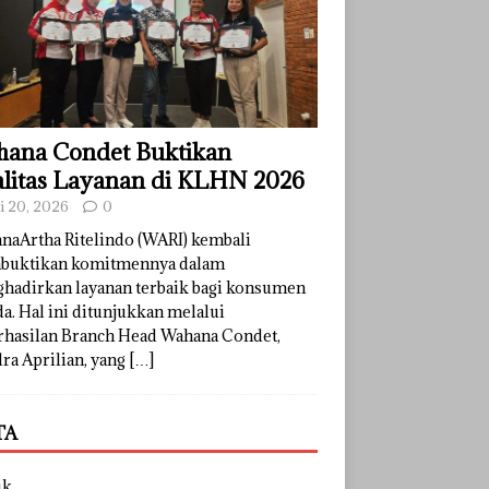
ana Condet Buktikan
litas Layanan di KLHN 2026
li 20, 2026
0
naArtha Ritelindo (WARI) kembali
uktikan komitmennya dalam
hadirkan layanan terbaik bagi konsumen
a. Hal ini ditunjukkan melalui
rhasilan Branch Head Wahana Condet,
ra Aprilian, yang
[…]
TA
uk