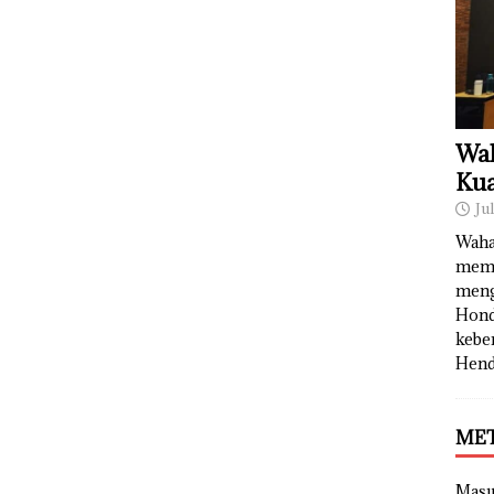
Wah
Kua
Ju
Waha
memb
meng
Hond
kebe
Hend
ME
Mas