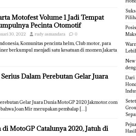
Hond
Sukse
arta Motofest Volume 1 Jadi Tempat
Pili
mpulnya Pecinta Otomotif
Posi
nuari 30, 2022
rudy asmandara
0
Maks
ndonesia, Komunitas pencinta helm, Club motor, para
Warn
iner berkumpul menjadi satu kesatuan di momen Jakarta
Lebi
New 
deng
Serius Dalam Perebutan Gelar Juara
Dari 
Hond
Indus
Sete
Perebutan Gelar Juara Dunia MotoGP 2020 Jakmotor.com
Grou
an bahwa Joan Mir merupakan pembalap
[…]
Sepa
Peju
h di MotoGP Catalunya 2020, Jatuh di
Hasil