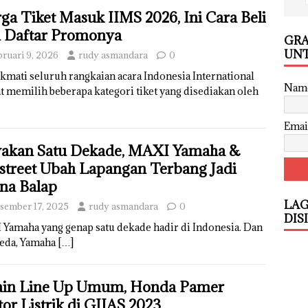
ga Tiket Masuk IIMS 2026, Ini Cara Beli
 Daftar Promonya
GRA
UNT
bruari 9, 2026
rudy asmandara
0
ati seluruh rangkaian acara Indonesia International
Nam
 memilih beberapa kategori tiket yang disediakan oleh
Emai
akan Satu Dekade, MAXI Yamaha &
street Ubah Lapangan Terbang Jadi
na Balap
LAG
sember 17, 2025
rudy asmandara
0
DIS
Yamaha yang genap satu dekade hadir di Indonesia. Dan
beda, Yamaha
[…]
ain Line Up Umum, Honda Pamer
or Listrik di GIIAS 2023