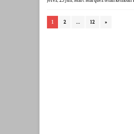
Jerez, 25 Juli, Marc Marquez telah kembal
1
2
…
12
»