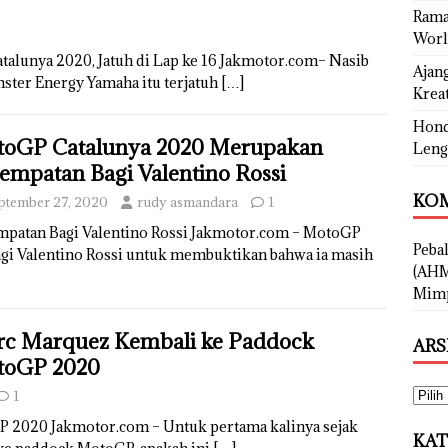
Rama
Worl
talunya 2020, Jatuh di Lap ke 16 Jakmotor.com– Nasib
Ajan
nster Energy Yamaha itu terjatuh
[…]
Kreat
Hond
oGP Catalunya 2020 Merupakan
Leng
empatan Bagi Valentino Rossi
KOM
ptember 27, 2020
rudy asmandara
1
patan Bagi Valentino Rossi Jakmotor.com – MotoGP
Peba
i Valentino Rossi untuk membuktikan bahwa ia masih
(AHM
Mimp
c Marquez Kembali ke Paddock
ARS
toGP 2020
1
 2020 Jakmotor.com – Untuk pertama kalinya sejak
KAT