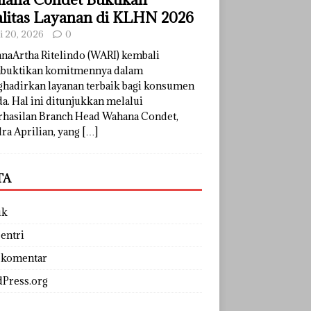
litas Layanan di KLHN 2026
li 20, 2026
0
naArtha Ritelindo (WARI) kembali
uktikan komitmennya dalam
hadirkan layanan terbaik bagi konsumen
a. Hal ini ditunjukkan melalui
rhasilan Branch Head Wahana Condet,
ra Aprilian, yang
[…]
TA
uk
entri
 komentar
Press.org