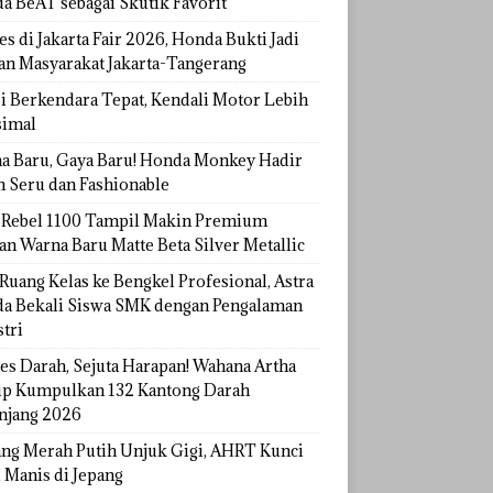
a BeAT sebagai Skutik Favorit
s di Jakarta Fair 2026, Honda Bukti Jadi
han Masyarakat Jakarta-Tangerang
si Berkendara Tepat, Kendali Motor Lebih
imal
a Baru, Gaya Baru! Honda Monkey Hadir
h Seru dan Fashionable
Rebel 1100 Tampil Makin Premium
an Warna Baru Matte Beta Silver Metallic
Ruang Kelas ke Bengkel Profesional, Astra
a Bekali Siswa SMK dengan Pengalaman
tri
tes Darah, Sejuta Harapan! Wahana Artha
p Kumpulkan 132 Kantong Darah
njang 2026
ang Merah Putih Unjuk Gigi, AHRT Kunci
 Manis di Jepang