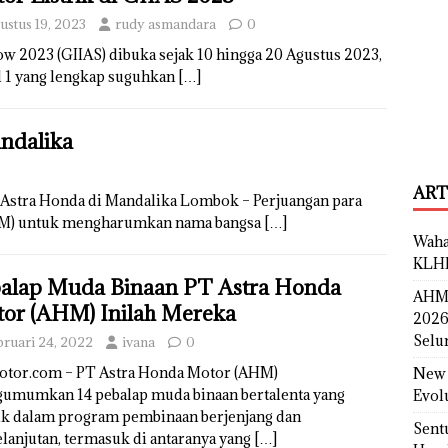
ustus 19, 2023
rudy asmandara
0
w 2023 (GIIAS) dibuka sejak 10 hingga 20 Agustus 2023,
l 1 yang lengkap suguhkan
[…]
andalika
ART
 Astra Honda di Mandalika Lombok – Perjuangan para
AHM) untuk mengharumkan nama bangsa
[…]
Waha
KLH
alap Muda Binaan PT Astra Honda
AHM 
or (AHM) Inilah Mereka
2026
Selu
bruari 24, 2022
ivana
0
otor.com – PT Astra Honda Motor (AHM)
New 
umumkan 14 pebalap muda binaan bertalenta yang
Evol
k dalam program pembinaan berjenjang dan
Sent
lanjutan, termasuk di antaranya yang
[…]