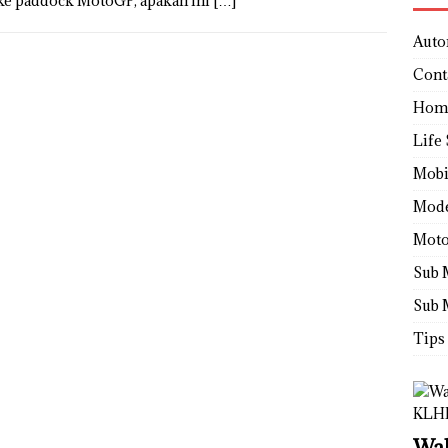
i ke paddock MotoGP, apakah ini
[…]
Auto
Cont
Hom
Life 
Mobi
Mod
Moto
Sub 
Sub 
Tips
Wah