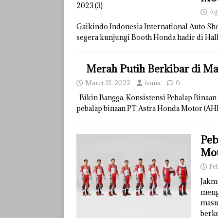
Ag
Gaikindo Indonesia International Auto Sho
segera kunjungi Booth Honda hadir di Hal
Merah Putih Berkibar di M
Maret 21, 2022
ivana
0
Bikin Bangga, Konsistensi Pebalap Binaan
pebalap binaan PT Astra Honda Motor (
Peb
Mot
Fe
Jakm
meng
masu
berke