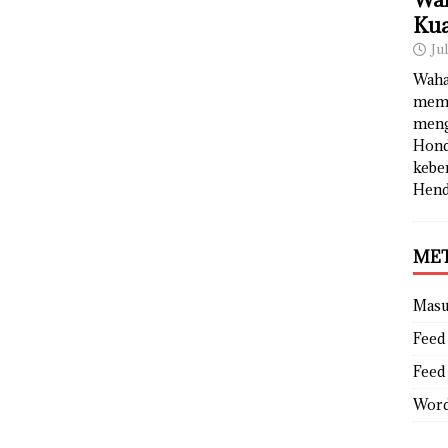
Kua
Ju
Waha
memb
meng
Hond
kebe
Hend
ME
Mas
Feed 
Feed
Word