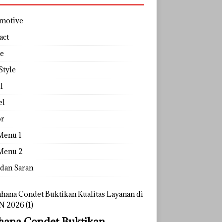
motive
act
e
Style
l
el
r
Menu 1
Menu 2
 dan Saran
ana Condet Buktikan