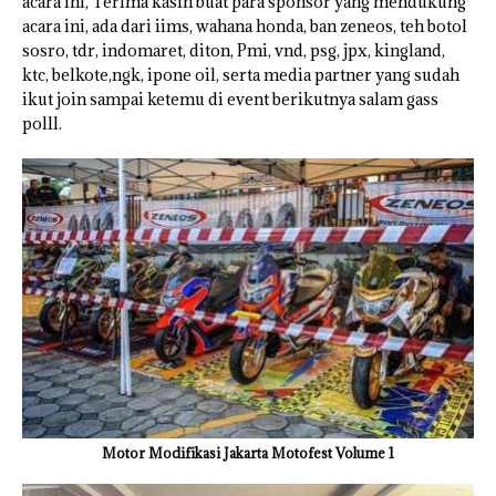
acara ini, Terima kasih buat para sponsor yang mendukung
acara ini, ada dari iims, wahana honda, ban zeneos, teh botol
sosro, tdr, indomaret, diton, Pmi, vnd, psg, jpx, kingland,
ktc, belkote,ngk, ipone oil, serta media partner yang sudah
ikut join sampai ketemu di event berikutnya salam gass
polll.
Motor Modifikasi Jakarta Motofest Volume 1