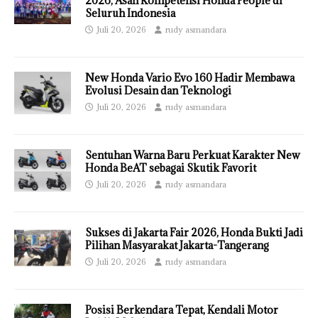
2026, Asah Kompetensi Honda People di
Seluruh Indonesia
Juli 20, 2026
rudy asmandara
New Honda Vario Evo 160 Hadir Membawa
Evolusi Desain dan Teknologi
Juli 20, 2026
rudy asmandara
Sentuhan Warna Baru Perkuat Karakter New
Honda BeAT sebagai Skutik Favorit
Juli 20, 2026
rudy asmandara
Sukses di Jakarta Fair 2026, Honda Bukti Jadi
Pilihan Masyarakat Jakarta-Tangerang
Juli 20, 2026
rudy asmandara
Posisi Berkendara Tepat, Kendali Motor