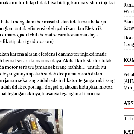
maka motor tetap tidak bisa hidup, karena sistem injeksi
Rama
Worl
Ajan
a bakal mengalami bermasalah dan tidak mau bekerja,
Kreat
ilangkan untuk efisiensi oleh pabrikan, dan Elektrik
kai dinamo, jadi lebih hemat secara konsumsi daya
Hond
.(dikutip dari gridoto.com)
Leng
gkan karena alasan efesiensi dan motor injeksi matic
KOM
ih hemat secara konsumsi daya. Akibat kick starter tidak
ada motor terbaru jaman sekarang, nahhh…. untuk itu
cek tegangannya apakah sudah drop atau masih dalam
Peba
n jaman sekarang sudah ada indikator tegangan aki yang
(AHM
 sudah tidak repot lagi, tinggal nyalakan hidupkan motor,
Mimp
ihat tegangan akinya, biasanya tegangan aki normal
ARS
KAT