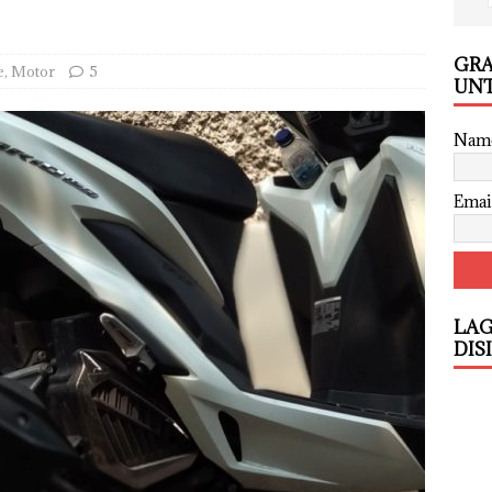
GRA
e
,
Motor
5
UNT
Nam
Emai
LAG
DIS