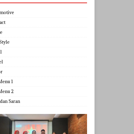
motive
act
e
Style
l
el
r
Menu 1
Menu 2
 dan Saran