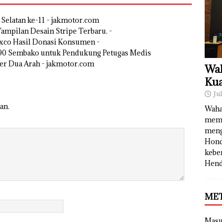
Selatan ke-11 - jakmotor.com
pilan Desain Stripe Terbaru. -
xco Hasil Donasi Konsumen -
990 Sembako untuk Pendukung Petugas Medis
er Dua Arah - jakmotor.com
Wah
Kua
Ju
an.
Waha
memb
meng
Hond
kebe
Hend
ME
Mas