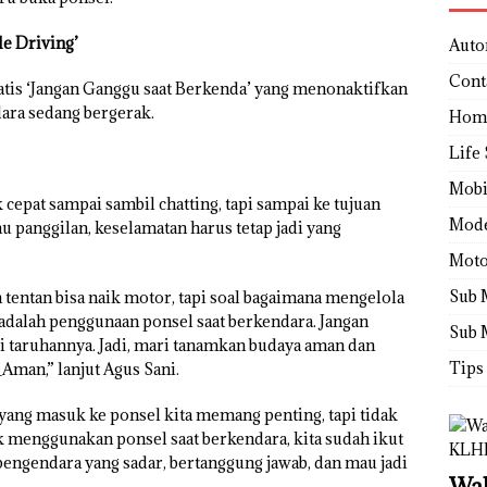
e Driving’
Auto
Cont
tis ‘Jangan Ganggu saat Berkenda’ yang menonaktifkan
dara sedang bergerak.
Hom
Life 
Mobi
cepat sampai sambil chatting, tapi sampai ke tujuan
Mod
u panggilan, keselamatan harus tetap jadi yang
Moto
Sub 
 tentan bisa naik motor, tapi soal bagaimana mengelola
ya adalah penggunaan ponsel saat berkendara. Jangan
Sub 
di taruhannya. Jadi, mari tanamkan budaya aman dan
Tips
Aman,” lanjut Agus Sani.
ang masuk ke ponsel kita memang penting, tapi tidak
k menggunakan ponsel saat berkendara, kita sudah ikut
 pengendara yang sadar, bertanggung jawab, dan mau jadi
Wah