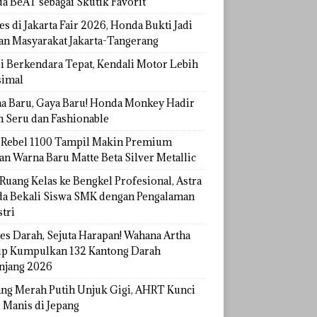
a BeAT sebagai Skutik Favorit
s di Jakarta Fair 2026, Honda Bukti Jadi
han Masyarakat Jakarta-Tangerang
si Berkendara Tepat, Kendali Motor Lebih
imal
a Baru, Gaya Baru! Honda Monkey Hadir
h Seru dan Fashionable
Rebel 1100 Tampil Makin Premium
an Warna Baru Matte Beta Silver Metallic
Ruang Kelas ke Bengkel Profesional, Astra
a Bekali Siswa SMK dengan Pengalaman
tri
tes Darah, Sejuta Harapan! Wahana Artha
p Kumpulkan 132 Kantong Darah
njang 2026
ang Merah Putih Unjuk Gigi, AHRT Kunci
 Manis di Jepang