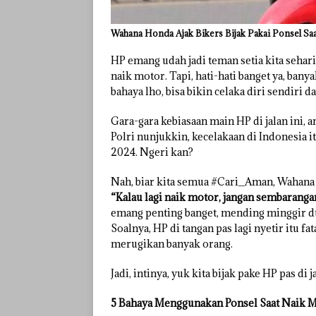
Wahana Honda Ajak Bikers Bijak Pakai Ponsel Sa
HP emang udah jadi teman setia kita sehari
naik motor. Tapi, hati-hati banget ya, banya
bahaya lho, bisa bikin celaka diri sendiri da
Gara-gara kebiasaan main HP di jalan ini, a
Polri nunjukkin, kecelakaan di Indonesia i
2024. Ngeri kan?
Nah, biar kita semua #Cari_Aman, Wahan
“Kalau lagi naik motor, jangan sembaranga
emang penting banget, mending minggir dulu
Soalnya, HP di tangan pas lagi nyetir itu fa
merugikan banyak orang.
Jadi, intinya, yuk kita bijak pake HP pas d
5 Bahaya Menggunakan Ponsel Saat Naik 