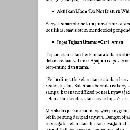
Aktifkan Mode ‘Do Not Disturb Whil
Banyak smartphone kini punya fitur otoma
notifikasi saat sistem mendeteksi pengen
Ingat Tujuan Utama: #Cari_Aman
Tujuan utama dari berkendara bukan untuk 
dalam kedaan selamat. Apapun isi pesan ata
terpenting dan utama.
“Perlu diingat keselamatan itu bukan hanya
risiko di jalan. Salah satu bentuk risikon
sampai karena notifikasi ponsel, nyawa ja
selamat berkendara dan jangan lupa #Cari_
Membalas pesan atau menjawab panggilan y
lebih penting daripada nyawa. Dengan bija
menjaga keselamatan di jalan raya. Jadilah
contoh baik buat sesama pengguna jalan.