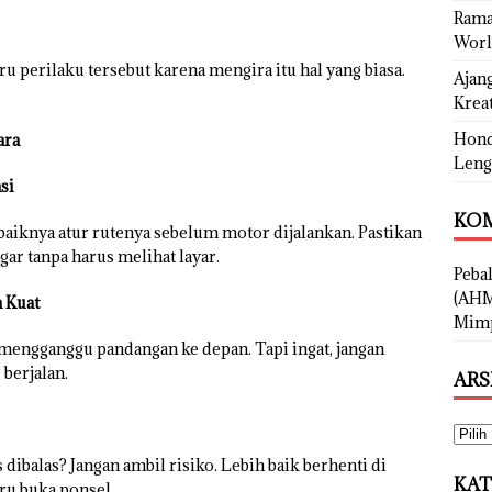
Rama
Worl
 perilaku tersebut karena mengira itu hal yang biasa.
Ajan
Kreat
Hond
ara
Leng
si
KOM
ebaiknya atur rutenya sebelum motor dijalankan. Pastikan
ngar tanpa harus melihat layar.
Peba
(AHM
 Kuat
Mimp
mengganggu pandangan ke depan. Tapi ingat, jangan
berjalan.
ARS
dibalas? Jangan ambil risiko. Lebih baik berhenti di
KAT
aru buka ponsel.