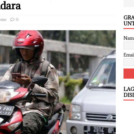
ndara
GRA
ome
0
UNT
Nam
Emai
LAG
DIS