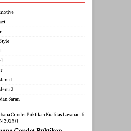
motive
act
e
Style
l
el
r
Menu 1
Menu 2
 dan Saran
ana Condet Buktikan