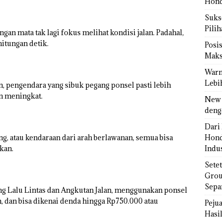
Hond
Sukse
Pili
an mata tak lagi fokus melihat kondisi jalan. Padahal,
hitungan detik.
Posi
Maks
Warn
Lebi
, pengendara yang sibuk pegang ponsel pasti lebih
an meningkat.
New 
deng
Dari 
ng, atau kendaraan dari arah berlawanan, semua bisa
Hond
kan.
Indus
Sete
Grou
Sepa
g Lalu Lintas dan Angkutan Jalan, menggunakan ponsel
 dan bisa dikenai denda hingga Rp750.000 atau
Peju
Hasil