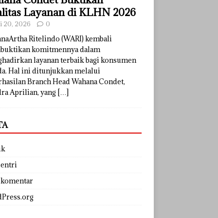
litas Layanan di KLHN 2026
li 20, 2026
0
naArtha Ritelindo (WARI) kembali
uktikan komitmennya dalam
hadirkan layanan terbaik bagi konsumen
a. Hal ini ditunjukkan melalui
rhasilan Branch Head Wahana Condet,
ra Aprilian, yang
[…]
TA
uk
entri
 komentar
Press.org