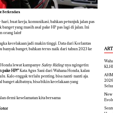
at Berkendara
-hari, buat kerja, komunikasi, bahkan petunjuk jalan pas
k banget yang masih asal pake HP pas lagi di jalan. Ini
n orang lain!
ngka kecelakaan jadi makin tinggi. Data dari Korlantas
ART
tu banyak banget, bahkan terus naik dari tahun 2023 ke
Waha
a Honda lewat kampanye
Safety Riding
-nya ngingetin:
KLH
n pake HP!”
Kata Agus Sani dari Wahana Honda, kalau
AHM 
. Kalo enggak terlalu penting, bisa nanti-nanti aja.
2026
tal banget akibatnya, bisa bikin kecelakaan yang
Selu
New 
i jalan demi keselamatan kita bersama
Evol
Sent
Motor