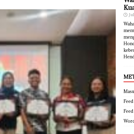
Kua
Ju
Waha
memb
meng
Hond
kebe
Hend
ME
Mas
Feed 
Feed
Word