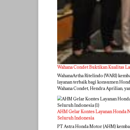
Wahana Condet Buktikan Kualitas L
WahanaArtha Ritelindo (WARI) kem
layanan terbaik bagi konsumen Honda
Wahana Condet, Hendra Aprilian, y
AHM Gelar Kontes Layanan Honda Na
Seluruh Indonesia
PT Astra Honda Motor (AHM) kemba