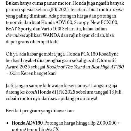
Bukan hanya cuma pamer motor, Honda juga ngasih banyak
promo spesial selama JFK 2025, terutama buat motor
matic
yang paling diminati. Ada potongan harga dan potongan
tenor cicilan buat Honda ADV160, Scoopy, New PCX160,
BeAT Sporty, dan Vario 160! Selain itu, kalau kalian
download
aplikasi WANDA dan rajin bayar cicilan, bisa
dapet gratis oli empat kali!
Oh ya, ada kabar gembira juga! Honda PCX 160 RoadSync
berhasil nyabet dua penghargaan sekaligus di Otomotif
Award 2025 sebagai
Rookie of The Year
dan
Best High AT 150
– 175cc
. Keren banget kan!
Jadi, jangan sampe kelewatan keseruannya! Langsung aja
dateng ke
booth
Honda di JFK 2025 sebelum tanggal 13 Juli,
cobain motornya, dan bawa pulang promonya!
Berikut program yang ditawarkan:
Honda ADV160
: Potongan harga hingga Rp 2.000.000 +
potong tenor hingga 5X