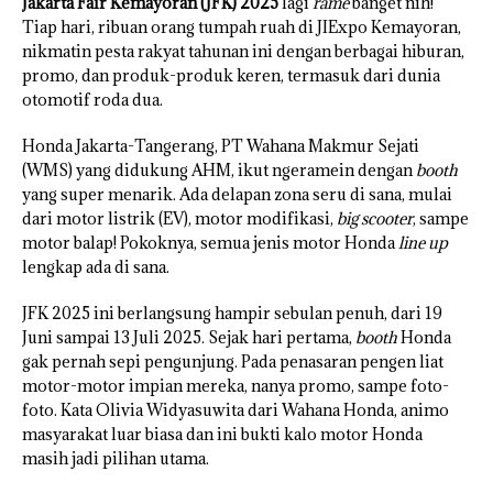
Jakarta Fair Kemayoran (JFK) 2025
lagi
rame
banget nih!
Tiap hari, ribuan orang tumpah ruah di JIExpo Kemayoran,
nikmatin pesta rakyat tahunan ini dengan berbagai hiburan,
promo, dan produk-produk keren, termasuk dari dunia
otomotif roda dua.
Honda Jakarta-Tangerang, PT Wahana Makmur Sejati
(WMS) yang didukung AHM, ikut ngeramein dengan
booth
yang super menarik. Ada delapan zona seru di sana, mulai
dari motor listrik (EV), motor modifikasi,
big scooter
, sampe
motor balap! Pokoknya, semua jenis motor Honda
line up
lengkap ada di sana.
JFK 2025 ini berlangsung hampir sebulan penuh, dari 19
Juni sampai 13 Juli 2025. Sejak hari pertama,
booth
Honda
gak pernah sepi pengunjung. Pada penasaran pengen liat
motor-motor impian mereka, nanya promo, sampe foto-
foto. Kata Olivia Widyasuwita dari Wahana Honda, animo
masyarakat luar biasa dan ini bukti kalo motor Honda
masih jadi pilihan utama.