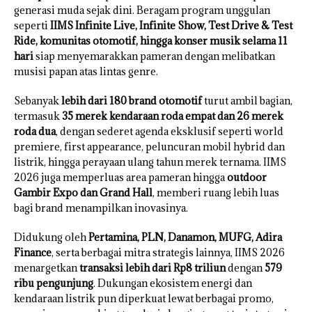
generasi muda sejak dini. Beragam program unggulan
seperti
IIMS Infinite Live, Infinite Show, Test Drive & Test
Ride, komunitas otomotif, hingga konser musik selama 11
hari
siap menyemarakkan pameran dengan melibatkan
musisi papan atas lintas genre.
Sebanyak
lebih dari 180 brand otomotif
turut ambil bagian,
termasuk
35 merek kendaraan roda empat dan 26 merek
roda dua
, dengan sederet agenda eksklusif seperti world
premiere, first appearance, peluncuran mobil hybrid dan
listrik, hingga perayaan ulang tahun merek ternama. IIMS
2026 juga memperluas area pameran hingga
outdoor
Gambir Expo dan Grand Hall
, memberi ruang lebih luas
bagi brand menampilkan inovasinya.
Didukung oleh
Pertamina, PLN, Danamon, MUFG, Adira
Finance
, serta berbagai mitra strategis lainnya, IIMS 2026
menargetkan
transaksi lebih dari Rp8 triliun
dengan
579
ribu pengunjung
. Dukungan ekosistem energi dan
kendaraan listrik pun diperkuat lewat berbagai promo,