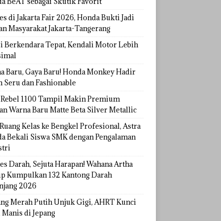
a BeAT sebagai Skutik Favorit
s di Jakarta Fair 2026, Honda Bukti Jadi
han Masyarakat Jakarta-Tangerang
si Berkendara Tepat, Kendali Motor Lebih
imal
a Baru, Gaya Baru! Honda Monkey Hadir
h Seru dan Fashionable
Rebel 1100 Tampil Makin Premium
an Warna Baru Matte Beta Silver Metallic
Ruang Kelas ke Bengkel Profesional, Astra
a Bekali Siswa SMK dengan Pengalaman
tri
tes Darah, Sejuta Harapan! Wahana Artha
p Kumpulkan 132 Kantong Darah
njang 2026
ang Merah Putih Unjuk Gigi, AHRT Kunci
 Manis di Jepang