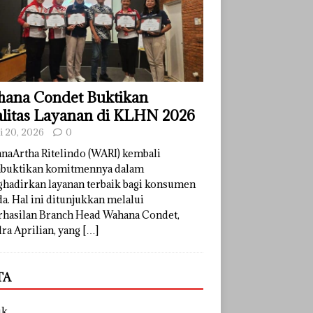
ana Condet Buktikan
litas Layanan di KLHN 2026
li 20, 2026
0
naArtha Ritelindo (WARI) kembali
uktikan komitmennya dalam
hadirkan layanan terbaik bagi konsumen
a. Hal ini ditunjukkan melalui
rhasilan Branch Head Wahana Condet,
ra Aprilian, yang
[…]
TA
uk