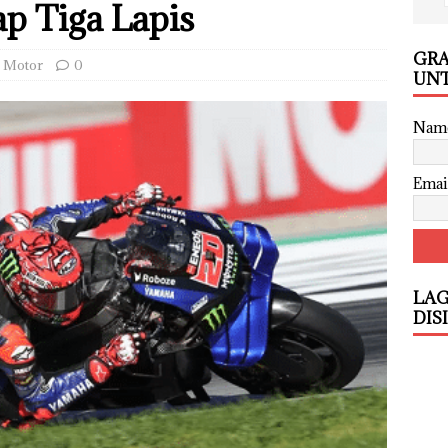
p Tiga Lapis
GRA
Motor
0
UNT
Nam
Emai
LAG
DIS