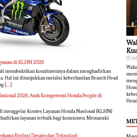
Wah
Kua
Ju
ayanan di KLHN 2026
Waha
bali membuktikan komitmennya dalam menghadirkan
memb
. Hal ini ditunjukkan melalui keberhasilan Branch Head
meng
ang
[…]
Hond
kebe
sional 2026, Asah Kompetensi Honda People di
Hend
li menggelar Kontes Layanan Honda Nasional (KLHN)
adirkan layanan terbaik bagi konsumen. Memasuki
ME
mbawa Evolusi Desain dan Teknologi
Mas