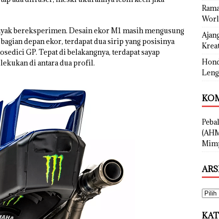
Rama
Worl
anyak bereksperimen. Desain ekor M1 masih mengusung
Ajan
 bagian depan ekor, terdapat dua sirip yang posisinya
Kreat
sedici GP. Tepat di belakangnya, terdapat sayap
Hond
lekukan di antara dua profil.
Leng
KOM
Peba
(AHM
Mimp
ARS
KAT