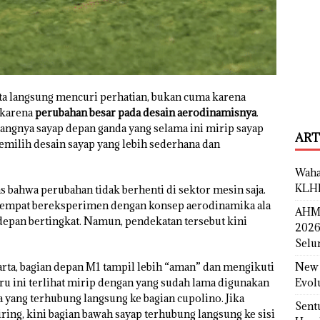
ta langsung mencuri perhatian, bukan cuma karena
a karena
perubahan besar pada desain aerodinamisnya
.
langnya sayap depan ganda yang selama ini mirip sayap
ART
emilih desain sayap yang lebih sederhana dan
Waha
KLH
s bahwa perubahan tidak berhenti di sektor mesin saja.
sempat bereksperimen dengan konsep aerodinamika ala
AHM 
depan bertingkat. Namun, pendekatan tersebut kini
2026
Selu
New 
arta, bagian depan M1 tampil lebih “aman” dan mengikuti
Evol
ru ini terlihat mirip dengan yang sudah lama digunakan
yang terhubung langsung ke bagian cupolino. Jika
Sent
ring, kini bagian bawah sayap terhubung langsung ke sisi