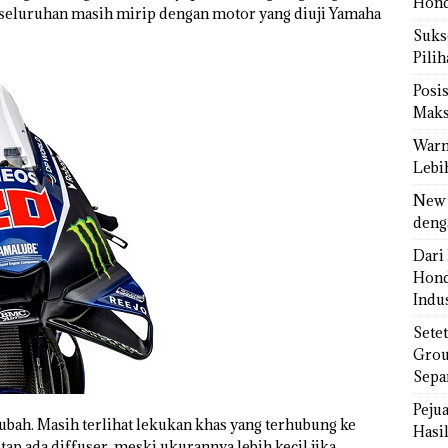
Hond
keseluruhan masih mirip dengan motor yang diuji Yamaha
Sukse
Pili
Posi
Maks
Warn
Lebi
New 
deng
Dari 
Hond
Indus
Sete
Grou
Sepa
Peju
ubah. Masih terlihat lekukan khas yang terhubung ke
Hasil
tap ada diffuser, meski ukurannya lebih kecil jika