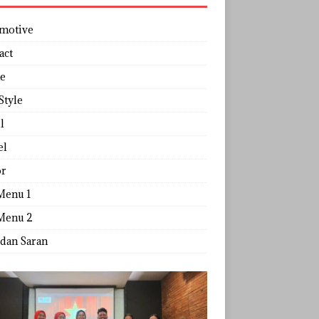
motive
act
e
Style
l
el
r
Menu 1
Menu 2
 dan Saran