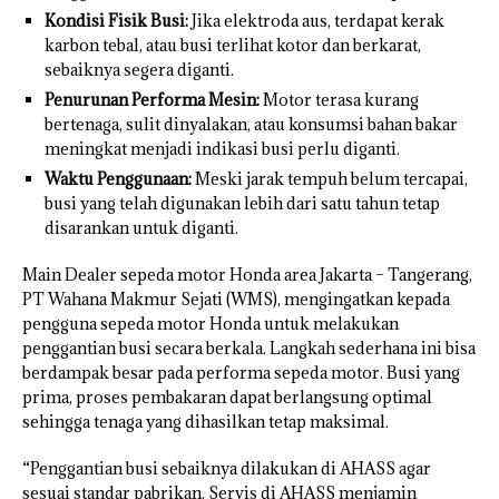
Kondisi Fisik Busi:
Jika elektroda aus, terdapat kerak
karbon tebal, atau busi terlihat kotor dan berkarat,
sebaiknya segera diganti.
Penurunan Performa Mesin:
Motor terasa kurang
bertenaga, sulit dinyalakan, atau konsumsi bahan bakar
meningkat menjadi indikasi busi perlu diganti.
Waktu Penggunaan:
Meski jarak tempuh belum tercapai,
busi yang telah digunakan lebih dari satu tahun tetap
disarankan untuk diganti.
Main Dealer sepeda motor Honda area Jakarta – Tangerang,
PT Wahana Makmur Sejati (WMS), mengingatkan kepada
pengguna sepeda motor Honda untuk melakukan
penggantian busi secara berkala. Langkah sederhana ini bisa
berdampak besar pada performa sepeda motor. Busi yang
prima, proses pembakaran dapat berlangsung optimal
sehingga tenaga yang dihasilkan tetap maksimal.
“Penggantian busi sebaiknya dilakukan di AHASS agar
sesuai standar pabrikan. Servis di AHASS menjamin