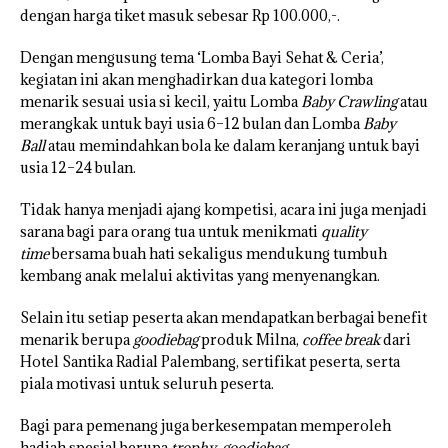
dengan harga tiket masuk sebesar Rp 100.000,-.
Dengan mengusung tema ‘Lomba Bayi Sehat & Ceria’,
kegiatan ini akan menghadirkan dua kategori lomba
menarik sesuai usia si kecil, yaitu Lomba
Baby Crawling
atau
merangkak untuk bayi usia 6–12 bulan dan Lomba
Baby
Ball
atau memindahkan bola ke dalam keranjang untuk bayi
usia 12–24 bulan.
Tidak hanya menjadi ajang kompetisi, acara ini juga menjadi
sarana bagi para orang tua untuk menikmati
quality
time
bersama buah hati sekaligus mendukung tumbuh
kembang anak melalui aktivitas yang menyenangkan.
Selain itu setiap peserta akan mendapatkan berbagai benefit
menarik berupa
goodiebag
produk Milna,
coffee break
dari
Hotel Santika Radial Palembang, sertifikat peserta, serta
piala motivasi untuk seluruh peserta.
Bagi para pemenang juga berkesempatan memperoleh
hadiah spesial berupa
trophy
,
goodiebag