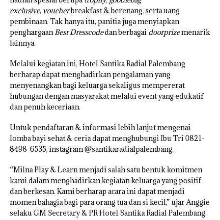
exclusive
,
voucher
breakfast & berenang, serta uang
pembinaan. Tak hanya itu, panitia juga menyiapkan
penghargaan
Best Dresscode
dan berbagai
doorprize
menarik
lainnya.
Melalui kegiatan ini, Hotel Santika Radial Palembang
berharap dapat menghadirkan pengalaman yang
menyenangkan bagi keluarga sekaligus mempererat
hubungan dengan masyarakat melalui event yang edukatif
dan penuh keceriaan.
Untuk pendaftaran & informasi lebih lanjut mengenai
lomba bayi sehat & ceria dapat menghubungi Ibu Tri 0821-
8498-6535, instagram @santikaradialpalembang.
“Milna Play & Learn menjadi salah satu bentuk komitmen
kami dalam menghadirkan kegiatan keluarga yang positif
dan berkesan. Kami berharap acara ini dapat menjadi
momen bahagia bagi para orang tua dan si kecil,” ujar Anggie
selaku GM Secretary & PR Hotel Santika Radial Palembang.