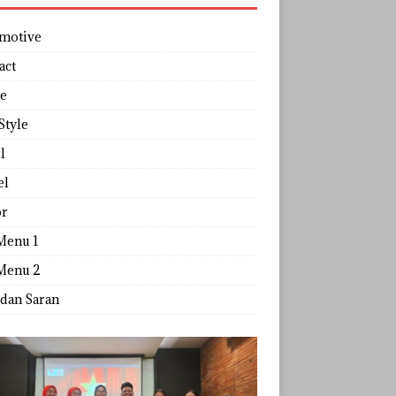
motive
act
e
Style
l
el
r
Menu 1
Menu 2
 dan Saran