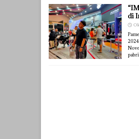
“IM
di 
Ok
Pame
2024
Nove
pabr