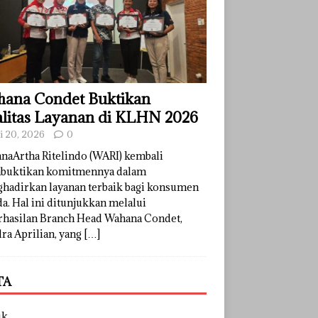
ana Condet Buktikan
litas Layanan di KLHN 2026
li 20, 2026
0
naArtha Ritelindo (WARI) kembali
uktikan komitmennya dalam
hadirkan layanan terbaik bagi konsumen
a. Hal ini ditunjukkan melalui
rhasilan Branch Head Wahana Condet,
ra Aprilian, yang
[…]
TA
uk