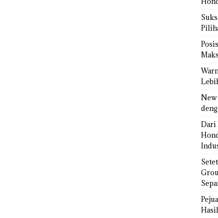
Hond
Sukse
Pili
Posi
Maks
Warn
Lebi
New 
deng
Dari 
Hond
Indus
Sete
Grou
Sepa
Peju
Hasil