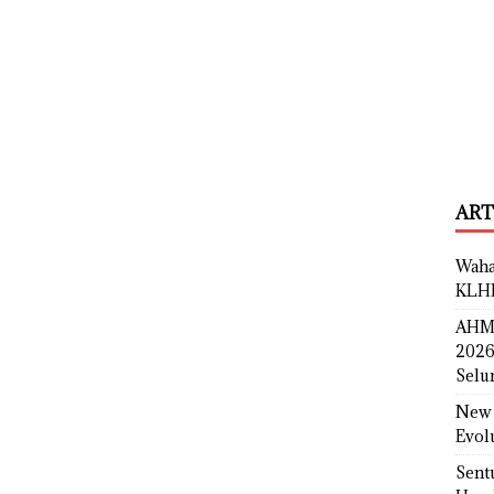
ART
Waha
KLH
AHM 
2026
Selu
New 
Evol
Sent