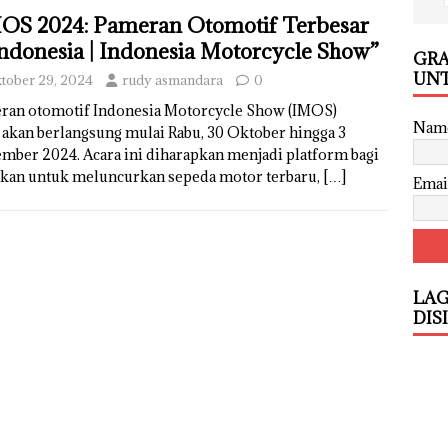
OS 2024: Pameran Otomotif Terbesar
Indonesia | Indonesia Motorcycle Show”
GRA
UNT
tober 29, 2024
rudy asmandara
0
ran otomotif Indonesia Motorcycle Show (IMOS)
Nam
 akan berlangsung mulai Rabu, 30 Oktober hingga 3
mber 2024. Acara ini diharapkan menjadi platform bagi
ikan untuk meluncurkan sepeda motor terbaru,
[…]
Emai
LAG
DIS