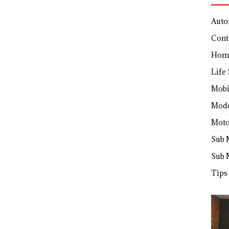
Auto
Cont
Hom
Life 
Mobi
Mod
Moto
Sub 
Sub 
Tips