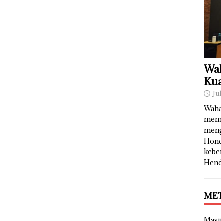
Wah
Kua
Ju
Waha
memb
meng
Hond
kebe
Hend
ME
Mas