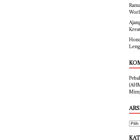
Rama
Worl
Ajan
Kreat
Hond
Leng
KOM
Peba
(AHM
Mimp
ARS
KAT