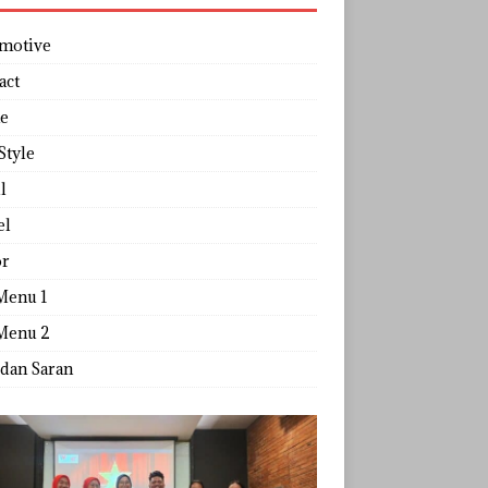
motive
act
e
Style
l
el
r
Menu 1
Menu 2
 dan Saran