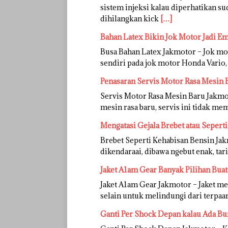
sistem injeksi kalau diperhatikan su
dihilangkan kick
[…]
Bahan Latex Bikin Jok Motor Jadi E
Busa Bahan Latex Jakmotor – Jok mo
sendiri pada jok motor Honda Vario, 
Penasaran Servis Motor Rasa Mesin 
Servis Motor Rasa Mesin Baru Jakmot
mesin rasa baru, servis ini tidak m
Mengatasi Gejala Brebet atau Sepert
Brebet Seperti Kehabisan Bensin J
dikendaraai, dibawa ngebut enak, t
Jaket A1am Gear Banyak Pilihan Bua
Jaket A1am Gear Jakmotor – Jaket m
selain untuk melindungi dari terpaa
Ganti Per Shock Depan kalau Ada Bu