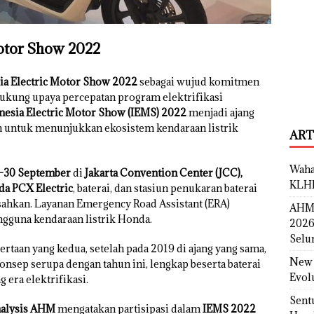
otor Show 2022
ia Electric Motor Show 2022
sebagai wujud komitmen
kung upaya percepatan program elektrifikasi
nesia Electric Motor Show (IEMS) 2022
menjadi ajang
ah untuk menunjukkan ekosistem kendaraan listrik
ART
Waha
-30 September
di
Jakarta Convention Center (JCC),
KLH
a PCX Electric
, baterai, dan stasiun penukaran baterai
pisahkan. Layanan Emergency Road Assistant (ERA)
AHM 
gguna kendaraan listrik Honda.
2026
Selu
rtaan yang kedua, setelah pada 2019 di ajang yang sama,
New 
sep serupa dengan tahun ini, lengkap beserta baterai
Evol
era elektrifikasi.
Sent
nalysis AHM
mengatakan partisipasi dalam
IEMS 2022