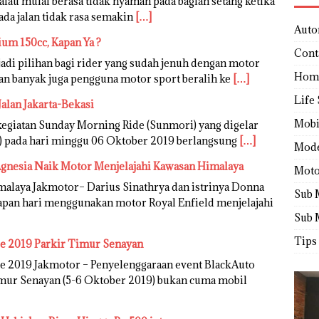
lau mulai berasa tidak nyaman pada bagian setang ketika
ada jalan tidak rasa semakin
[…]
Auto
um 150cc, Kapan Ya ?
Cont
di pilihan bagi rider yang sudah jenuh dengan motor
Hom
an banyak juga pengguna motor sport beralih ke
[…]
Life 
alan Jakarta-Bekasi
Mobi
egiatan Sunday Morning Ride (Sunmori) yang digelar
S) pada hari minggu 06 Oktober 2019 berlangsung
[…]
Mod
Agnesia Naik Motor Menjelajahi Kawasan Himalaya
Moto
alaya Jakmotor– Darius Sinathrya dan istrinya Donna
Sub 
lapan hari menggunakan motor Royal Enfield menjelajahi
Sub 
Tips
le 2019 Parkir Timur Senayan
e 2019 Jakmotor – Penyelenggaraan event BlackAuto
Timur Senayan (5-6 Oktober 2019) bukan cuma mobil