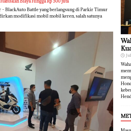
Habiskan Biaya Hingga Rp 500 juta
 – BlackAuto Battle yang berlangsung di Parkir Timur
irkan modifikasi mobil mobil keren, salah satunya
Wah
Kua
Ju
Waha
memb
meng
Hond
kebe
Hend
ME
Mas