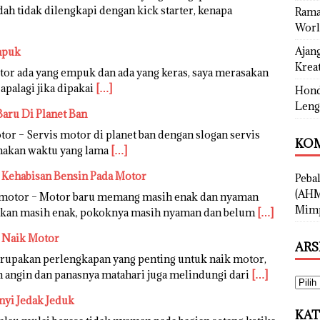
dah tidak dilengkapi dengan kick starter, kenapa
Rama
Worl
Ajan
mpuk
Kreat
tor ada yang empuk dan ada yang keras, saya merasakan
apalagi jika dipakai
[…]
Hond
Leng
Baru Di Planet Ban
or – Servis motor di planet ban dengan slogan servis
KOM
emakan waktu yang lama
[…]
i Kehabisan Bensin Pada Motor
Peba
(AHM
akmotor – Motor baru memang masih enak dan nyaman
Mimp
arikan masih enak, pokoknya masih nyaman dan belum
[…]
t Naik Motor
ARS
erupakan perlengkapan yang penting untuk naik motor,
n angin dan panasnya matahari juga melindungi dari
[…]
nyi Jedak Jeduk
KAT