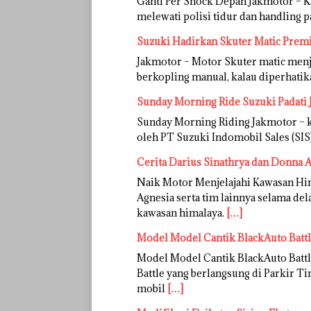
Ganti Per Shock Depan Jakmotor – Ka
melewati polisi tidur dan handling p
Suzuki Hadirkan Skuter Matic Premi
Jakmotor – Motor Skuter matic menja
berkopling manual, kalau diperhatik
Sunday Morning Ride Suzuki Padati J
Sunday Morning Riding Jakmotor – k
oleh PT Suzuki Indomobil Sales (SI
Cerita Darius Sinathrya dan Donna 
Naik Motor Menjelajahi Kawasan Him
Agnesia serta tim lainnya selama de
kawasan himalaya.
[…]
Model Model Cantik BlackAuto Batt
Model Model Cantik BlackAuto Battl
Battle yang berlangsung di Parkir 
mobil
[…]