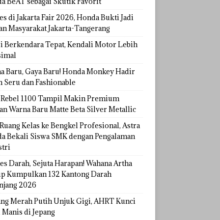
a BeAT sebagai Skutik Favorit
s di Jakarta Fair 2026, Honda Bukti Jadi
han Masyarakat Jakarta-Tangerang
si Berkendara Tepat, Kendali Motor Lebih
imal
a Baru, Gaya Baru! Honda Monkey Hadir
h Seru dan Fashionable
Rebel 1100 Tampil Makin Premium
an Warna Baru Matte Beta Silver Metallic
Ruang Kelas ke Bengkel Profesional, Astra
a Bekali Siswa SMK dengan Pengalaman
tri
tes Darah, Sejuta Harapan! Wahana Artha
p Kumpulkan 132 Kantong Darah
njang 2026
ang Merah Putih Unjuk Gigi, AHRT Kunci
 Manis di Jepang