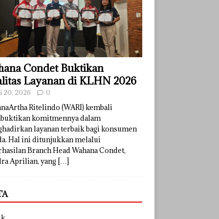
ana Condet Buktikan
litas Layanan di KLHN 2026
li 20, 2026
0
naArtha Ritelindo (WARI) kembali
uktikan komitmennya dalam
hadirkan layanan terbaik bagi konsumen
a. Hal ini ditunjukkan melalui
rhasilan Branch Head Wahana Condet,
ra Aprilian, yang
[…]
TA
uk