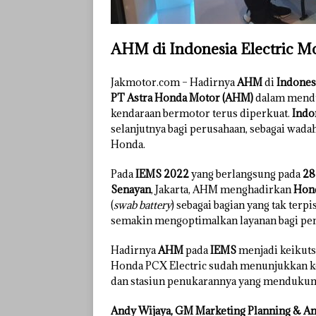
AHM di Indonesia Electric M
Jakmotor.com – Hadirnya
AHM
di
Indones
PT Astra Honda Motor (AHM)
dalam mendu
kendaraan bermotor terus diperkuat.
Indo
selanjutnya bagi perusahaan, sebagai wad
Honda.
Pada
IEMS 2022
yang berlangsung pada
28
Senayan
, Jakarta, AHM menghadirkan
Hond
(
swab battery
) sebagai bagian yang tak ter
semakin mengoptimalkan layanan bagi pen
Hadirnya
AHM
pada
IEMS
menjadi keikutse
Honda PCX Electric sudah menunjukkan kon
dan stasiun penukarannya yang mendukung 
Andy Wijaya, GM Marketing Planning & A