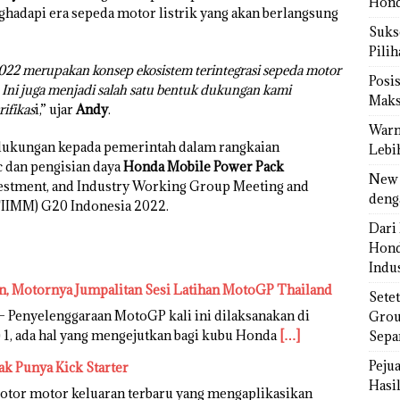
Hond
hadapi era sepeda motor listrik yang akan berlangsung
Sukse
Pili
2 merupakan konsep ekosistem terintegrasi sepeda motor
Posi
Ini juga menjadi salah satu bentuk dukungan kami
Maks
ifikas
i,” ujar
Andy
.
Warn
dukungan kepada pemerintah dalam rangkaian
Lebi
 dan pengisian daya
Honda Mobile Power Pack
New 
vestment, and Industry Working Group Meeting and
deng
TIIMM) G20 Indonesia 2022.
Dari 
Hond
Indus
, Motornya Jumpalitan Sesi Latihan MotoGP Thailand
Sete
 Penyelenggaraan MotoGP kali ini dilaksanakan di
Grou
P) 1, ada hal yang mengejutkan bagi kubu Honda
[…]
Sepa
Peju
k Punya Kick Starter
Hasil
Motor motor keluaran terbaru yang mengaplikasikan