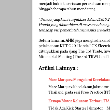
menjadi bukti keseriusan perusahaan meng
hingga beberapa tahun mendatang.
”
Semua yang kami tunjukkan dalam IEMS 202
Honda yang dibutuhkan di masa mendatang. 
terhadap visi pemerintah memasuki era elektr
Belum lama ini,
AHM
juga menghadirkan 
pelaksanaan KTT G20. Honda PCX Electric
ditunjukkan pada ajang The 3rd Trade, In
Ministerial Meeting (The 3rd TIIWG and 
Artikel Lainnya :
Marc Marquez Mengalami Kecelakaan
Marc Marquez Kecelakaan Jakmotor –
Thailand, pada sesi Free Practice (F
Kenapa Motor Keluaran Terbaru Tida
Tidak Ada Kick Starter Jakmotor – 