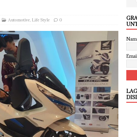
GRA
Automotive
,
Life Style
0
UNT
Nam
Emai
LAG
DIS