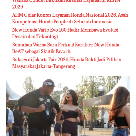
Wahana Condet Buktikan Kualitas Layanan di KLHN
2026
AHM Gelar Kontes Layanan Honda Nasional 2026, Asah
Kompetensi Honda People di Seluruh Indonesia
New Honda Vario Evo 160 Hadir Membawa Evolusi
Desain dan Teknologi
Sentuhan Warna Baru Perkuat Karakter New Honda
BeAT sebagai Skutik Favorit
Sukses di Jakarta Fair 2026, Honda Bukti Jadi Pilihan
Masyarakat Jakarta-Tangerang