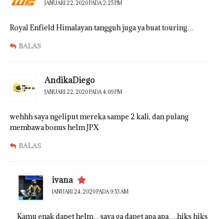
JANUARI 22, 2020 PADA 2:25 PM
Royal Enfield Himalayan tangguh juga ya buat touring…
BALAS
AndikaDiego
JANUARI 22, 2020 PADA 4:09 PM
wehhh saya ngeliput mereka sampe 2 kali, dan pulang
membawa bonus helm JPX
BALAS
ivana
JANUARI 24, 2020 PADA 9:53 AM
Kamu enak dapet helm…saya ga dapet apa apa….hiks hiks