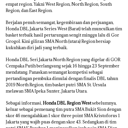
empat region. Yakni West Region, North Region, South
Region, dan East Region.
Berjalan penuh semangat, kegembiraan dan perjuangan,
Honda DBL Jakarta Series West (Barat) telah munculkan tim
basket terbaik hasil pertarungan sengit minggu lalu di Gor
Grogol. Kini giliran SMA North (utara) Region bersiap
kukuhkan diri jadi yang terbaik.
Honda DBL Seri Jakarta North Region yang digelar di GOR
Cempaka Putih berlangsung sejak 16 hingga 23 September
mendatang. Panaskan semangat kompetisi sebagai
pertandingan pembuka dimulai dengan finalis DBL tahun
2019 North Region, tim basket putri SMA St. Ursula
melawan SMA Ipeka Sunter, Jakarta Utara.
Sebagai informasi,
Honda DBL Region West
sebelumnya,
keluar sebagai pemenang tim putra SMA Bukit Sion dengan
skor 46 mengalahkan 1 skor three point SMA Kristoforus 1
Jakarta yang wajib puas dengan skor 43. Sedangkan di tim