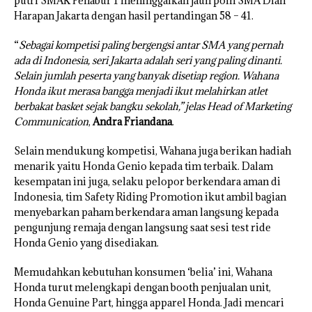
putri SMAK Penabur 1 meninggalkan jauh poin SMA Dian
Harapan Jakarta dengan hasil pertandingan 58 – 41.
“
Sebagai kompetisi paling bergengsi antar SMA yang pernah
ada di Indonesia, seri Jakarta adalah seri yang paling dinanti.
Selain jumlah peserta yang banyak disetiap region. Wahana
Honda ikut merasa bangga menjadi ikut melahirkan atlet
berbakat basket sejak bangku sekolah,” jelas Head of Marketing
Communication
,
Andra Friandana
.
Selain mendukung kompetisi, Wahana juga berikan hadiah
menarik yaitu Honda Genio kepada tim terbaik. Dalam
kesempatan ini juga, selaku pelopor berkendara aman di
Indonesia, tim Safety Riding Promotion ikut ambil bagian
menyebarkan paham berkendara aman langsung kepada
pengunjung remaja dengan langsung saat sesi test ride
Honda Genio yang disediakan.
Memudahkan kebutuhan konsumen ‘belia’ ini, Wahana
Honda turut melengkapi dengan booth penjualan unit,
Honda Genuine Part, hingga apparel Honda. Jadi mencari