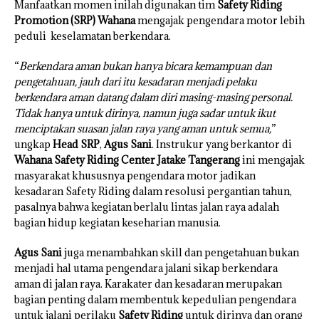
Manfaatkan momen inilah digunakan tim
Safety Riding
Promotion (SRP) Wahana
mengajak pengendara motor lebih
peduli keselamatan berkendara.
“
Berkendara aman bukan hanya bicara kemampuan dan
pengetahuan, jauh dari itu kesadaran menjadi pelaku
berkendara aman datang dalam diri masing-masing personal.
Tidak hanya untuk dirinya, namun juga sadar untuk ikut
menciptakan suasan jalan raya yang aman untuk semua,
”
ungkap
Head SRP
,
Agus Sani
. Instrukur yang berkantor di
Wahana Safety Riding Center Jatake Tangerang
ini mengajak
masyarakat khususnya pengendara motor jadikan
kesadaran Safety Riding dalam resolusi pergantian tahun,
pasalnya bahwa kegiatan berlalu lintas jalan raya adalah
bagian hidup kegiatan keseharian manusia.
Agus Sani
juga menambahkan skill dan pengetahuan bukan
menjadi hal utama pengendara jalani sikap berkendara
aman di jalan raya. Karakater dan kesadaran merupakan
bagian penting dalam membentuk kepedulian pengendara
untuk jalani perilaku
Safety Riding
untuk dirinya dan orang