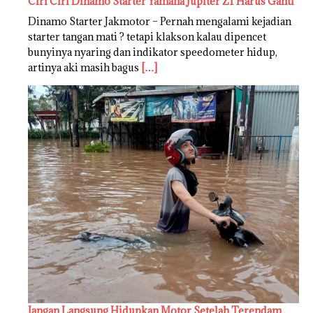
Ciri Ciri Dinamo Starter Yamaha Jupiter Z1 Harus Ganti
Dinamo Starter Jakmotor – Pernah mengalami kejadian
starter tangan mati ? tetapi klakson kalau dipencet
bunyinya nyaring dan indikator speedometer hidup,
artinya aki masih bagus
[…]
Jangan Langsung Hidupkan Motor Setelah Terendam