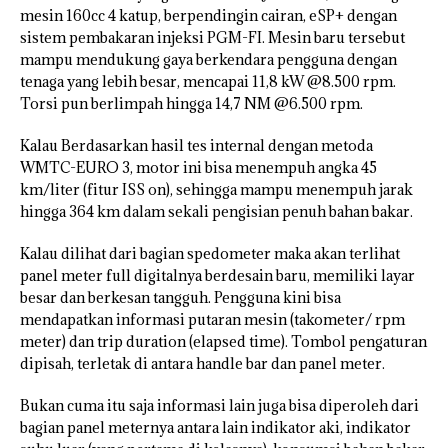
mesin 160cc 4 katup, berpendingin cairan, eSP+ dengan
sistem pembakaran injeksi PGM-FI. Mesin baru tersebut
mampu mendukung gaya berkendara pengguna dengan
tenaga yang lebih besar, mencapai 11,8 kW @8.500 rpm.
Torsi pun berlimpah hingga 14,7 NM @6.500 rpm.
Kalau Berdasarkan hasil tes internal dengan metoda
WMTC-EURO 3, motor ini bisa menempuh angka 45
km/liter (fitur ISS on), sehingga mampu menempuh jarak
hingga 364 km dalam sekali pengisian penuh bahan bakar.
Kalau dilihat dari bagian spedometer maka akan terlihat
panel meter full digitalnya berdesain baru, memiliki layar
besar dan berkesan tangguh. Pengguna kini bisa
mendapatkan informasi putaran mesin (takometer/ rpm
meter) dan trip duration (elapsed time). Tombol pengaturan
dipisah, terletak di antara handle bar dan panel meter.
Bukan cuma itu saja informasi lain juga bisa diperoleh dari
bagian panel meternya antara lain indikator aki, indikator