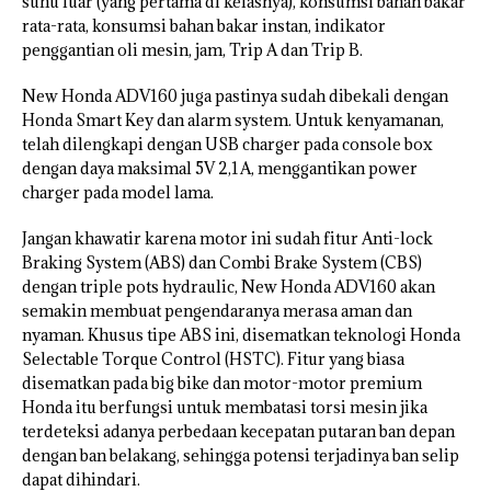
suhu luar (yang pertama di kelasnya), konsumsi bahan bakar
rata-rata, konsumsi bahan bakar instan, indikator
penggantian oli mesin, jam, Trip A dan Trip B.
New Honda ADV160 juga pastinya sudah dibekali dengan
Honda Smart Key dan alarm system. Untuk kenyamanan,
telah dilengkapi dengan USB charger pada console box
dengan daya maksimal 5V 2,1A, menggantikan power
charger pada model lama.
Jangan khawatir karena motor ini sudah fitur Anti-lock
Braking System (ABS) dan Combi Brake System (CBS)
dengan triple pots hydraulic, New Honda ADV160 akan
semakin membuat pengendaranya merasa aman dan
nyaman. Khusus tipe ABS ini, disematkan teknologi Honda
Selectable Torque Control (HSTC). Fitur yang biasa
disematkan pada big bike dan motor-motor premium
Honda itu berfungsi untuk membatasi torsi mesin jika
terdeteksi adanya perbedaan kecepatan putaran ban depan
dengan ban belakang, sehingga potensi terjadinya ban selip
dapat dihindari.