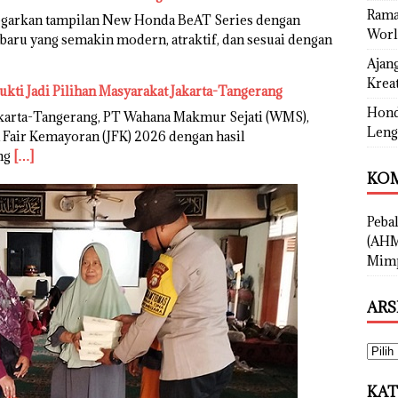
Rama
garkan tampilan New Honda BeAT Series dengan
Worl
rbaru yang semakin modern, atraktif, dan sesuai dengan
Ajan
Kreat
ukti Jadi Pilihan Masyarakat Jakarta-Tangerang
Hond
karta-Tangerang, PT Wahana Makmur Sejati (WMS),
Leng
 Fair Kemayoran (JFK) 2026 dengan hasil
ng
[…]
KOM
Peba
(AHM
Mimp
ARS
KAT