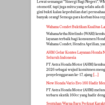
Lewat semangat “Sinergi Bagi Negeri”, 
otomotif, tapi juga mitra yang selalu ada d
gini bukti kalau kepedulian dari perusahaa
banyak orang! Semoga para korban bisa cepat
Wahana Condet Buktikan Kualitas L
WahanaArtha Ritelindo (WARI) kem
layanan terbaik bagi konsumen Honda
Wahana Condet, Hendra Aprilian, y
AHM Gelar Kontes Layanan Honda Na
Seluruh Indonesia
PT Astra Honda Motor (AHM) kemba
2026 sebagai wujud komitmen mengh
penyelenggaraan ke-17, ajang
[…]
New Honda Vario Evo 160 Hadir Me
PT Astra Honda Motor (AHM) melunc
terbaru skutik 160cc yang hadir deng
Sentuhan Warna Baru Perkuat Karak