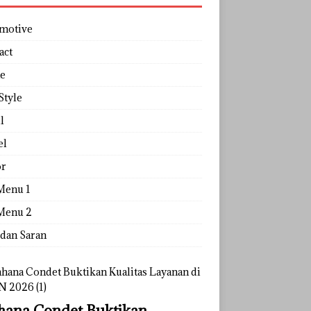
motive
act
e
Style
l
el
r
Menu 1
Menu 2
 dan Saran
ana Condet Buktikan