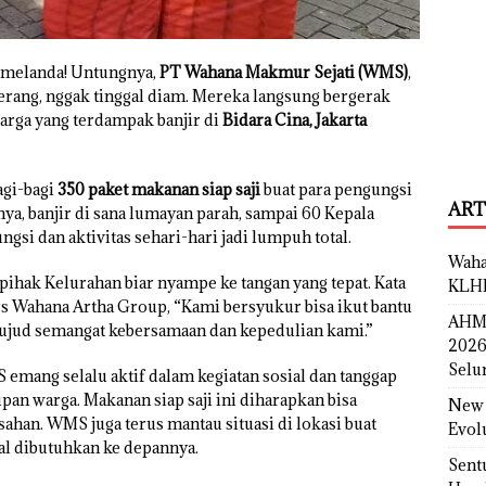
n melanda! Untungnya,
PT Wahana Makmur Sejati (WMS)
,
rang, nggak tinggal diam. Mereka langsung bergerak
arga yang terdampak banjir di
Bidara Cina, Jakarta
agi-bagi
350 paket makanan siap saji
buat para pengungsi
ART
nya, banjir di sana lumayan parah, sampai 60 Kepala
gsi dan aktivitas sehari-hari jadi lumpuh total.
Waha
pihak Kelurahan biar nyampe ke tangan yang tepat. Kata
KLH
rs Wahana Artha Group, “Kami bersyukur bisa ikut bantu
AHM 
wujud semangat kebersamaan dan kepedulian kami.”
2026
Selu
emang selalu aktif dalam kegiatan sosial dan tanggap
pan warga. Makanan siap saji ini diharapkan bisa
New 
han. WMS juga terus mantau situasi di lokasi buat
Evol
kal dibutuhkan ke depannya.
Sent