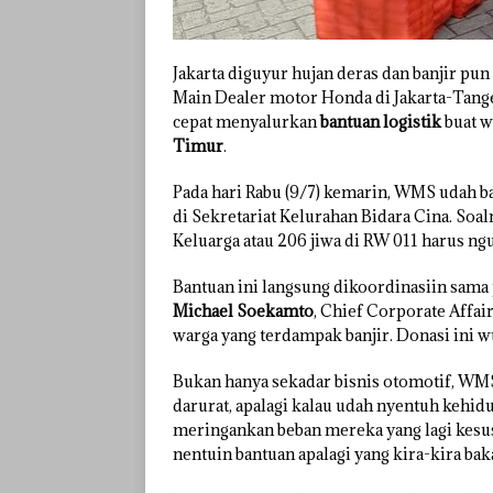
Jakarta diguyur hujan deras dan banjir pu
Main Dealer motor Honda di Jakarta-Tange
cepat menyalurkan
bantuan logistik
buat w
Timur
.
Pada hari Rabu (9/7) kemarin, WMS udah b
di Sekretariat Kelurahan Bidara Cina. Soal
Keluarga atau 206 jiwa di RW 011 harus ngun
Bantuan ini langsung dikoordinasiin sama 
Michael Soekamto
, Chief Corporate Affai
warga yang terdampak banjir. Donasi ini 
Bukan hanya sekadar bisnis otomotif, WMS 
darurat, apalagi kalau udah nyentuh kehidu
meringankan beban mereka yang lagi kesusa
nentuin bantuan apalagi yang kira-kira ba