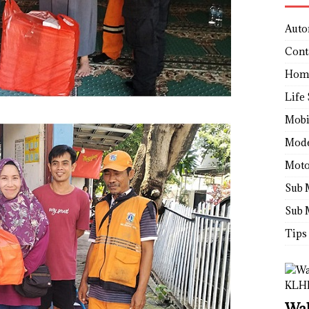
Auto
Cont
Hom
Life 
Mobi
Mod
Moto
Sub 
Sub 
Tips
Wah