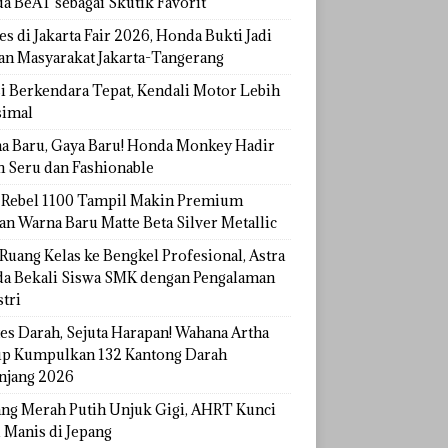
a BeAT sebagai Skutik Favorit
s di Jakarta Fair 2026, Honda Bukti Jadi
han Masyarakat Jakarta-Tangerang
si Berkendara Tepat, Kendali Motor Lebih
imal
a Baru, Gaya Baru! Honda Monkey Hadir
h Seru dan Fashionable
Rebel 1100 Tampil Makin Premium
an Warna Baru Matte Beta Silver Metallic
Ruang Kelas ke Bengkel Profesional, Astra
a Bekali Siswa SMK dengan Pengalaman
tri
tes Darah, Sejuta Harapan! Wahana Artha
p Kumpulkan 132 Kantong Darah
njang 2026
ang Merah Putih Unjuk Gigi, AHRT Kunci
 Manis di Jepang