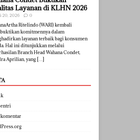
litas Layanan di KLHN 2026
li 20, 2026
0
naArtha Ritelindo (WARI) kembali
uktikan komitmennya dalam
hadirkan layanan terbaik bagi konsumen
a. Hal ini ditunjukkan melalui
rhasilan Branch Head Wahana Condet,
ra Aprilian, yang
[…]
TA
uk
entri
 komentar
Press.org