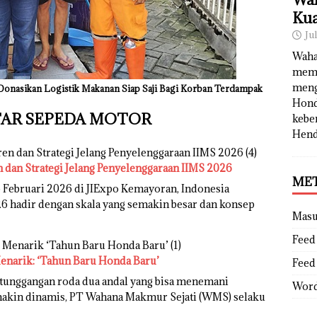
Kua
Ju
Waha
memb
meng
Donasikan Logistik Makanan Siap Saji Bagi Korban Terdampak
Hond
UTAR SEPEDA MOTOR
kebe
Hend
dan Strategi Jelang Penyelenggaraan IIMS 2026
ME
 Februari 2026 di JIExpo Kemayoran, Indonesia
26 hadir dengan skala yang semakin besar dan konsep
Mas
Feed 
narik: ‘Tahun Baru Honda Baru’
Feed
i tunggangan roda dua andal yang bisa menemani
Word
makin dinamis, PT Wahana Makmur Sejati (WMS) selaku