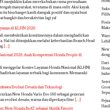
Hond
WMS nunjukkin kalau mereka bukan cuma perusahaan
i tengah masyarakat, terutama di masa sulit. Aksi kayak
Sukse
n itu bisa banget kasih dampak positif dan nyata buat
Pili
 bangkit dan beraktivitas lagi ya!
Posi
Maks
ayanan di KLHN 2026
bali membuktikan komitmennya dalam menghadirkan
Warn
. Hal ini ditunjukkan melalui keberhasilan Branch Head
Lebi
ang
[…]
New 
deng
sional 2026, Asah Kompetensi Honda People di
Dari 
li menggelar Kontes Layanan Honda Nasional (KLHN)
Hond
adirkan layanan terbaik bagi konsumen. Memasuki
Indus
Sete
mbawa Evolusi Desain dan Teknologi
Grou
Sepa
urkan New Honda Vario Evo 160 sebagai generasi
an evolusi desain, warna dan diperkaya fitur
[…]
Peju
Hasil
ter New Honda BeAT sebagai Skutik Favorit