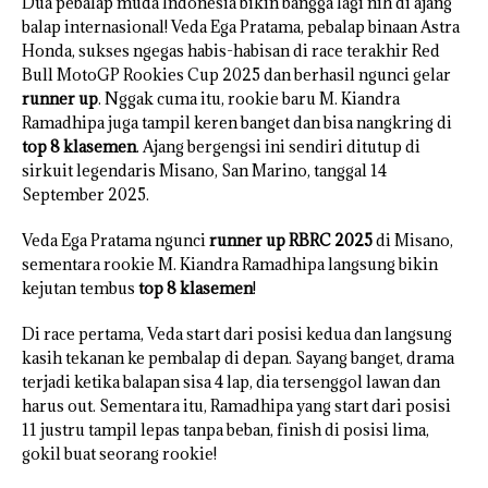
Dua pebalap muda Indonesia bikin bangga lagi nih di ajang
balap internasional! Veda Ega Pratama, pebalap binaan Astra
Honda, sukses ngegas habis-habisan di race terakhir Red
Bull MotoGP Rookies Cup 2025 dan berhasil ngunci gelar
runner up
. Nggak cuma itu, rookie baru M. Kiandra
Ramadhipa juga tampil keren banget dan bisa nangkring di
top 8 klasemen
. Ajang bergengsi ini sendiri ditutup di
sirkuit legendaris Misano, San Marino, tanggal 14
September 2025.
Veda Ega Pratama ngunci
runner up RBRC 2025
di Misano,
sementara rookie M. Kiandra Ramadhipa langsung bikin
kejutan tembus
top 8 klasemen
!
Di race pertama, Veda start dari posisi kedua dan langsung
kasih tekanan ke pembalap di depan. Sayang banget, drama
terjadi ketika balapan sisa 4 lap, dia tersenggol lawan dan
harus out. Sementara itu, Ramadhipa yang start dari posisi
11 justru tampil lepas tanpa beban, finish di posisi lima,
gokil buat seorang rookie!