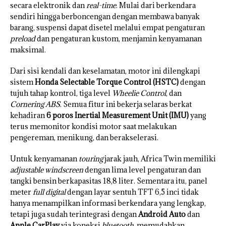
secara elektronik dan
real-time
. Mulai dari berkendara
sendiri hingga berboncengan dengan membawa banyak
barang, suspensi dapat disetel melalui empat pengaturan
preload
dan pengaturan kustom, menjamin kenyamanan
maksimal.
Dari sisi kendali dan keselamatan, motor ini dilengkapi
sistem
Honda Selectable Torque Control (HSTC)
dengan
tujuh tahap kontrol, tiga level
Wheelie Control
, dan
Cornering ABS
. Semua fitur ini bekerja selaras berkat
kehadiran
6 poros Inertial Measurement Unit (IMU)
yang
terus memonitor kondisi motor saat melakukan
pengereman, menikung, dan berakselerasi.
Untuk kenyamanan
touring
jarak jauh, Africa Twin memiliki
adjustable windscreen
dengan lima level pengaturan dan
tangki bensin berkapasitas 18,8 liter. Sementara itu, panel
meter
full digital
dengan layar sentuh TFT 6,5 inci tidak
hanya menampilkan informasi berkendara yang lengkap,
tetapi juga sudah terintegrasi dengan
Android Auto
dan
Apple CarPlay
via koneksi
bluetooth
, memudahkan