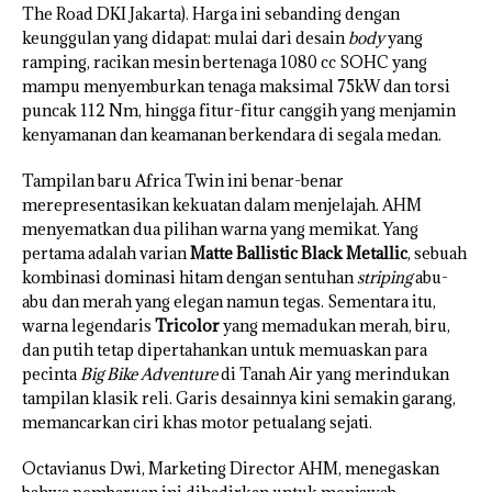
The Road DKI Jakarta). Harga ini sebanding dengan
keunggulan yang didapat: mulai dari desain
body
yang
ramping, racikan mesin bertenaga 1080 cc SOHC yang
mampu menyemburkan tenaga maksimal 75kW dan torsi
puncak 112 Nm, hingga fitur-fitur canggih yang menjamin
kenyamanan dan keamanan berkendara di segala medan.
Tampilan baru Africa Twin ini benar-benar
merepresentasikan kekuatan dalam menjelajah. AHM
menyematkan dua pilihan warna yang memikat. Yang
pertama adalah varian
Matte Ballistic Black Metallic
, sebuah
kombinasi dominasi hitam dengan sentuhan
striping
abu-
abu dan merah yang elegan namun tegas. Sementara itu,
warna legendaris
Tricolor
yang memadukan merah, biru,
dan putih tetap dipertahankan untuk memuaskan para
pecinta
Big Bike Adventure
di Tanah Air yang merindukan
tampilan klasik reli. Garis desainnya kini semakin garang,
memancarkan ciri khas motor petualang sejati.
Octavianus Dwi, Marketing Director AHM, menegaskan