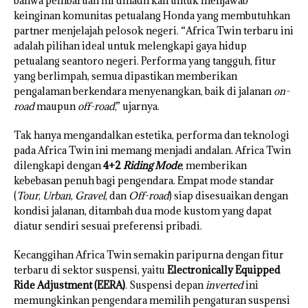
bahwa pembaruan ini dihadirkan untuk menjawab
keinginan komunitas petualang Honda yang membutuhkan
partner menjelajah pelosok negeri. “Africa Twin terbaru ini
adalah pilihan ideal untuk melengkapi gaya hidup
petualang seantoro negeri. Performa yang tangguh, fitur
yang berlimpah, semua dipastikan memberikan
pengalaman berkendara menyenangkan, baik di jalanan
on-
road
maupun
off-road
,” ujarnya.
Tak hanya mengandalkan estetika, performa dan teknologi
pada Africa Twin ini memang menjadi andalan. Africa Twin
dilengkapi dengan
4+2
Riding Mode
, memberikan
kebebasan penuh bagi pengendara. Empat mode standar
(
Tour
,
Urban
,
Gravel
, dan
Off-road
) siap disesuaikan dengan
kondisi jalanan, ditambah dua mode kustom yang dapat
diatur sendiri sesuai preferensi pribadi.
Kecanggihan Africa Twin semakin paripurna dengan fitur
terbaru di sektor suspensi, yaitu
Electronically Equipped
Ride Adjustment (EERA)
. Suspensi depan
inverted
ini
memungkinkan pengendara memilih pengaturan suspensi