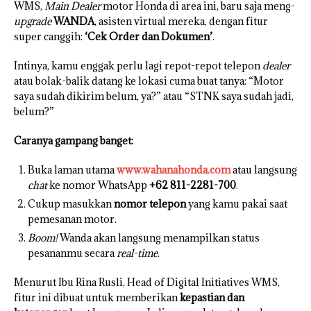
WMS,
Main Dealer
motor Honda di area ini, baru saja meng-
upgrade
WANDA
, asisten virtual mereka, dengan fitur
super canggih:
‘Cek Order dan Dokumen’
.
Intinya, kamu enggak perlu lagi repot-repot telepon
dealer
atau bolak-balik datang ke lokasi cuma buat tanya: “Motor
saya sudah dikirim belum, ya?” atau “STNK saya sudah jadi,
belum?”
Caranya gampang banget:
Buka laman utama
www.wahanahonda.com
atau langsung
chat
ke nomor WhatsApp
+62 811-2281-700
.
Cukup masukkan
nomor telepon
yang kamu pakai saat
pemesanan motor.
Boom!
Wanda akan langsung menampilkan status
pesananmu secara
real-time
.
Menurut Ibu Rina Rusli, Head of Digital Initiatives WMS,
fitur ini dibuat untuk memberikan
kepastian dan