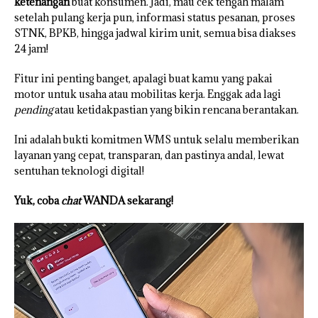
ketenangan
buat konsumen. Jadi, mau cek tengah malam
setelah pulang kerja pun, informasi status pesanan, proses
STNK, BPKB, hingga jadwal kirim unit, semua bisa diakses
24 jam!
Fitur ini penting banget, apalagi buat kamu yang pakai
motor untuk usaha atau mobilitas kerja. Enggak ada lagi
pending
atau ketidakpastian yang bikin rencana berantakan.
Ini adalah bukti komitmen WMS untuk selalu memberikan
layanan yang cepat, transparan, dan pastinya andal, lewat
sentuhan teknologi digital!
Yuk, coba
chat
WANDA sekarang!