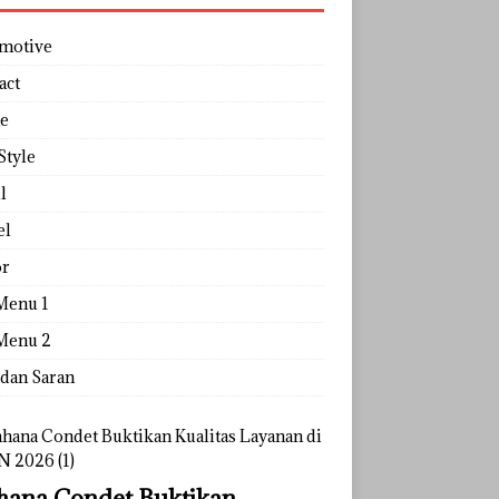
motive
act
e
Style
l
el
r
Menu 1
Menu 2
 dan Saran
ana Condet Buktikan