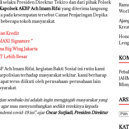
di
selaku Presiden Direktur Tekiro dan dari pihak Polsek
Rama
Kapolsek AKBP Ach Imam Rifa
i yang diterima langsung
Worl
la pada kesempatan tersebut Camat Penjaringan Depika
Ajan
 beberapa tokoh masyarakat.
Kreat
dan Kredit
Hond
MAXI Signature ”
Leng
na Big Wing Jakarta
T Lebih Besar
KOM
Ach Imam Rifai, kegiatan Bakti Sosial ini rutin kami
Peba
kepolisian terhadap masyarakat sekitar, kami berharap
(AHM
dapat terus diikuti oleh perusahaan-perusahaan lain
Mimp
yarakat.
ARS
ian sembako ini adalah ingin menggugah masyarakat yang
agar mau menyumbangkan sedikit rezekinya kepada
demi covid-19 ini”, ujar
Oscar Sutjiadi, Presiden Direktur
KAT