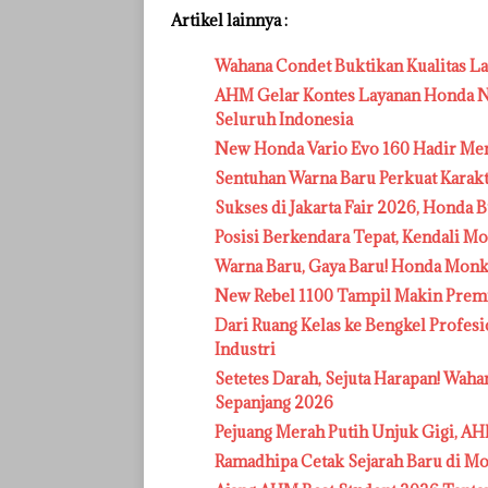
Artikel lainnya :
Wahana Condet Buktikan Kualitas L
AHM Gelar Kontes Layanan Honda Na
Seluruh Indonesia
New Honda Vario Evo 160 Hadir Me
Sentuhan Warna Baru Perkuat Karak
Sukses di Jakarta Fair 2026, Honda B
Posisi Berkendara Tepat, Kendali M
Warna Baru, Gaya Baru! Honda Monke
New Rebel 1100 Tampil Makin Premi
Dari Ruang Kelas ke Bengkel Profes
Industri
Setetes Darah, Sejuta Harapan! Wa
Sepanjang 2026
Pejuang Merah Putih Unjuk Gigi, AH
Ramadhipa Cetak Sejarah Baru di M