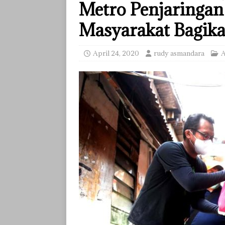
Metro Penjaringa
Masyarakat Bagik
April 24, 2020
rudy asmandara
A