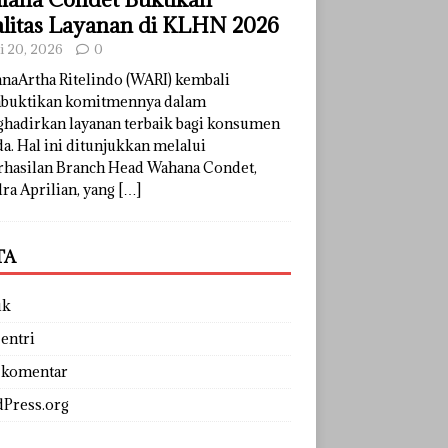
litas Layanan di KLHN 2026
li 20, 2026
0
naArtha Ritelindo (WARI) kembali
uktikan komitmennya dalam
hadirkan layanan terbaik bagi konsumen
a. Hal ini ditunjukkan melalui
rhasilan Branch Head Wahana Condet,
ra Aprilian, yang
[…]
TA
uk
entri
 komentar
Press.org