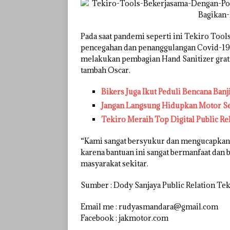
Pada saat pandemi seperti ini Tekiro Tool
pencegahan dan penanggulangan Covid-19.
melakukan pembagian Hand Sanitizer grati
tambah Oscar.
Bikers Juga Ikut Peduli Bencana Ban
Jangan Langsung Hidupkan Motor Se
Tekiro Meraih Top Digital Public R
“Kami sangat bersyukur dan mengucapkan 
karena bantuan ini sangat bermanfaat dan be
masyarakat sekitar.
Sumber : Dody Sanjaya Public Relation Te
Email me : rudyasmandara@gmail.com
Facebook : jakmotor.com