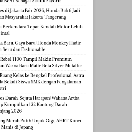
a BeAT sebagai Skutik Favorit
s di Jakarta Fair 2026, Honda Bukti Jadi
han Masyarakat Jakarta-Tangerang
si Berkendara Tepat, Kendali Motor Lebih
imal
a Baru, Gaya Baru! Honda Monkey Hadir
h Seru dan Fashionable
Rebel 1100 Tampil Makin Premium
an Warna Baru Matte Beta Silver Metallic
Ruang Kelas ke Bengkel Profesional, Astra
a Bekali Siswa SMK dengan Pengalaman
tri
tes Darah, Sejuta Harapan! Wahana Artha
p Kumpulkan 132 Kantong Darah
njang 2026
ang Merah Putih Unjuk Gigi, AHRT Kunci
 Manis di Jepang