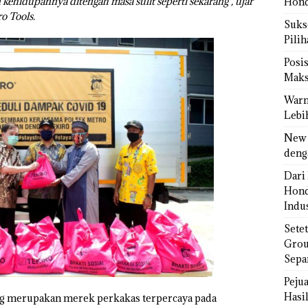
ehidupannya ditengah masa sulit seperti sekarang”, ujar
Hond
o Tools.
Sukse
Pili
Posi
Maks
Warn
Lebi
New 
deng
Dari 
Hond
Indus
Sete
Grou
Sepa
Peju
Hasil
ng merupakan merek perkakas terpercaya pada