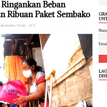
n Ringankan Beban
an Ribuan Paket Sembako
GRA
UNT
utomotive
,
Home
5
Nam
Emai
LAG
DIS