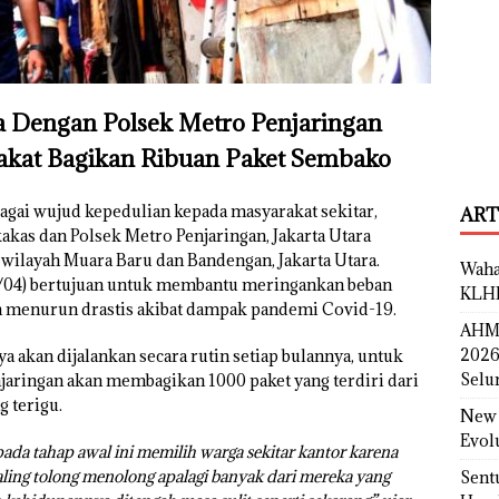
a Dengan Polsek Metro Penjaringan
kat Bagikan Ribuan Paket Sembako
ebagai wujud kepedulian kepada masyarakat sekitar,
ART
as dan Polsek Metro Penjaringan, Jakarta Utara
ilayah Muara Baru dan Bandengan, Jakarta Utara.
Waha
3/04) bertujuan untuk membantu meringankan beban
KLH
 menurun drastis akibat dampak pandemi Covid-19.
AHM 
2026
 akan dijalankan secara rutin setiap bulannya, untuk
Selu
njaringan akan membagikan 1000 paket yang terdiri dari
g terigu.
New 
Evol
ada tahap awal ini memilih warga sekitar kantor karena
ling tolong menolong apalagi banyak dari mereka yang
Sent