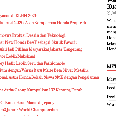
Kua
Ju
ayanan di KLHN 2026
Waha
sional 2026, Asah Kompetensi Honda People di
memb
meng
mbawa Evolusi Desain dan Teknologi
Hond
ter New Honda BeAT sebagai Skutik Favorit
kebe
Hend
ukti Jadi Pilihan Masyarakat Jakarta-Tangerang
otor Lebih Maksimal
y Hadir Lebih Seru dan Fashionable
ME
um dengan Warna Baru Matte Beta Silver Metallic
ional, Astra Honda Bekali Siswa SMK dengan Pengalaman
Mas
Feed 
hana Artha Group Kumpulkan 132 Kantong Darah
Feed
RT Kunci Hasil Manis di Jepang
Word
oto3 Junior World Championship