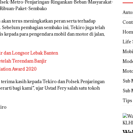
Auto
s akan terus meningkatkan peran serta terhadap
Cont
 Sebelum pembagian sembako ini, Tekiro juga telah
Hom
s kepada para pengendara mobil dan motor di jalan,
Life 
Mobi
jir dan Longsor Lebak Banten
telah Terendam Banjir
Mod
elation Award 2020
Moto
Sub 
terima kasih kepada Tekiro dan Polsek Penjaringan
rarti bagi kami”, ujar Ustad Fery salah satu tokoh
Sub 
Tips
kiro
Wah