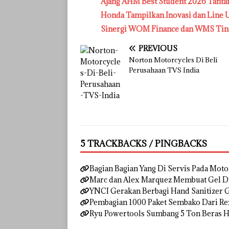
Ajang AHM Best Student 2026 Tantang
Honda Tampilkan Inovasi dan Line U
Sinergi WOM Finance dan WMS Ting
PREVIOUS
Norton Motorcycles Di Beli
Perusahaan TVS India
5 TRACKBACKS / PINGBACKS
Bagian Bagian Yang Di Servis Pada Mot
Marc dan Alex Marquez Membuat Gel Di
YNCI Gerakan Berbagi Hand Sanitizer G
Pembagian 1000 Paket Sembako Dari Re
Ryu Powertools Sumbang 5 Ton Beras H