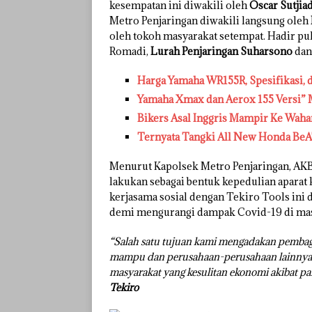
kesempatan ini diwakili oleh
Oscar Sutjia
Metro Penjaringan diwakili langsung oleh
oleh tokoh masyarakat setempat. Hadir pu
Romadi,
Lurah Penjaringan Suharsono
dan
Harga Yamaha WR155R, Spesifikasi, 
Yamaha Xmax dan Aerox 155 Versi” 
Bikers Asal Inggris Mampir Ke Waha
Ternyata Tangki All New Honda BeA
Menurut Kapolsek Metro Penjaringan, AKBP 
lakukan sebagai bentuk kepedulian aparat 
kerjasama sosial dengan Tekiro Tools ini 
demi mengurangi dampak Covid-19 di mas
“Salah satu tujuan kami mengadakan pembag
mampu dan perusahaan-perusahaan lainnya 
masyarakat yang kesulitan ekonomi akibat pan
Tekiro