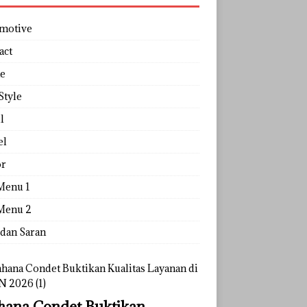
motive
act
e
Style
l
el
r
Menu 1
Menu 2
 dan Saran
ana Condet Buktikan