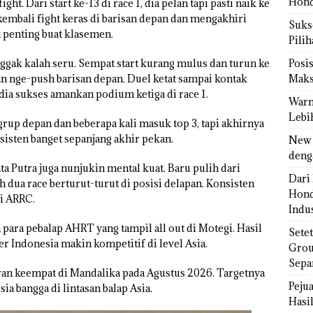
Hond
ht. Dari start ke-13 di race 1, dia pelan tapi pasti naik ke
 kembali fight keras di barisan depan dan mengakhiri
Sukse
n penting buat klasemen.
Pili
nggak kalah seru. Sempat start kurang mulus dan turun ke
Posi
an nge-push barisan depan. Duel ketat sampai kontak
Maks
 dia sukses amankan podium ketiga di race 1.
Warn
Lebi
 grup depan dan beberapa kali masuk top 3, tapi akhirnya
nsisten banget sepanjang akhir pekan.
New 
deng
a Putra juga nunjukin mental kuat. Baru pulih dari
Dari 
h dua race berturut-turut di posisi delapan. Konsisten
Hond
gi ARRC.
Indus
ara pebalap AHRT yang tampil all out di Motegi. Hasil
Sete
der Indonesia makin kompetitif di level Asia.
Grou
Sepa
aran keempat di Mandalika pada Agustus 2026. Targetnya
Peju
ia bangga di lintasan balap Asia.
Hasil