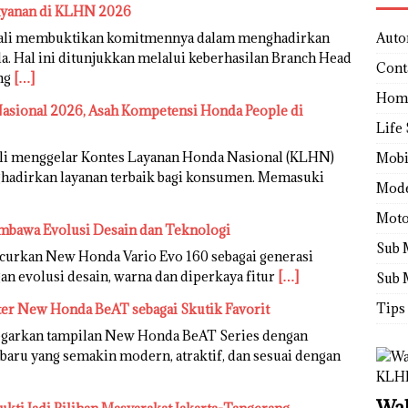
ayanan di KLHN 2026
bali membuktikan komitmennya dalam menghadirkan
Auto
. Hal ini ditunjukkan melalui keberhasilan Branch Head
Cont
ang
[…]
Hom
sional 2026, Asah Kompetensi Honda People di
Life 
li menggelar Kontes Layanan Honda Nasional (KLHN)
Mobi
adirkan layanan terbaik bagi konsumen. Memasuki
Mod
Moto
mbawa Evolusi Desain dan Teknologi
Sub 
urkan New Honda Vario Evo 160 sebagai generasi
an evolusi desain, warna dan diperkaya fitur
[…]
Sub 
Tips
ter New Honda BeAT sebagai Skutik Favorit
garkan tampilan New Honda BeAT Series dengan
rbaru yang semakin modern, atraktif, dan sesuai dengan
Wah