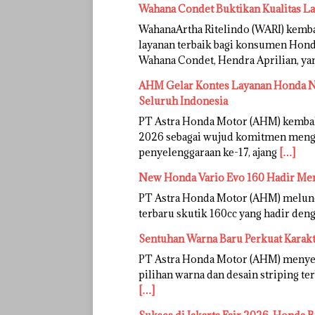
Wahana Condet Buktikan Kualitas L
WahanaArtha Ritelindo (WARI) kem
layanan terbaik bagi konsumen Honda
Wahana Condet, Hendra Aprilian, y
AHM Gelar Kontes Layanan Honda Na
Seluruh Indonesia
PT Astra Honda Motor (AHM) kemba
2026 sebagai wujud komitmen mengh
penyelenggaraan ke-17, ajang
[…]
New Honda Vario Evo 160 Hadir Me
PT Astra Honda Motor (AHM) melunc
terbaru skutik 160cc yang hadir deng
Sentuhan Warna Baru Perkuat Karak
PT Astra Honda Motor (AHM) menye
pilihan warna dan desain striping te
[…]