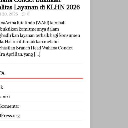
litas Layanan di KLHN 2026
li 20, 2026
0
naArtha Ritelindo (WARI) kembali
uktikan komitmennya dalam
hadirkan layanan terbaik bagi konsumen
a. Hal ini ditunjukkan melalui
rhasilan Branch Head Wahana Condet,
ra Aprilian, yang
[…]
TA
uk
entri
 komentar
Press.org