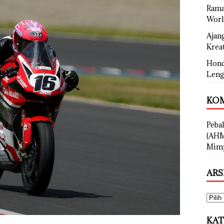
Rama
Worl
Ajan
Kreat
Hond
Leng
KOM
Peba
(AHM
Mimp
ARS
KAT