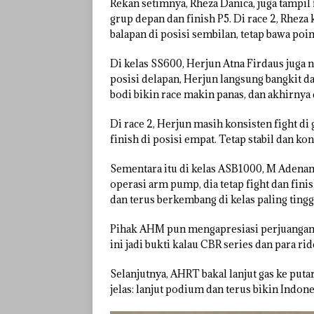
Rekan setimnya, Rheza Danica, juga tampil fig
grup depan dan finish P5. Di race 2, Rheza
balapan di posisi sembilan, tetap bawa poi
Di kelas SS600, Herjun Atna Firdaus juga 
posisi delapan, Herjun langsung bangkit d
bodi bikin race makin panas, dan akhirnya
Di race 2, Herjun masih konsisten fight di
finish di posisi empat. Tetap stabil dan ko
Sementara itu di kelas ASB1000, M Adenant
operasi arm pump, dia tetap fight dan finis
dan terus berkembang di kelas paling ting
Pihak AHM pun mengapresiasi perjuangan p
ini jadi bukti kalau CBR series dan para ri
Selanjutnya, AHRT bakal lanjut gas ke put
jelas: lanjut podium dan terus bikin Indones