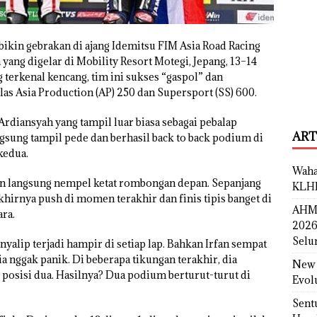
ikin gebrakan di ajang Idemitsu FIM Asia Road Racing
ang digelar di Mobility Resort Motegi, Jepang, 13–14
 terkenal kencang, tim ini sukses “gaspol” dan
as Asia Production (AP) 250 dan Supersport (SS) 600.
 Ardiansyah yang tampil luar biasa sebagai pebalap
ART
ngsung tampil pede dan berhasil back to back podium di
kedua.
Waha
t dan langsung nempel ketat rombongan depan. Sepanjang
KLH
akhirnya push di momen terakhir dan finis tipis banget di
AHM 
ara.
2026
Selu
nyalip terjadi hampir di setiap lap. Bahkan Irfan sempat
dia nggak panik. Di beberapa tikungan terakhir, dia
New 
posisi dua. Hasilnya? Dua podium berturut-turut di
Evol
Sent