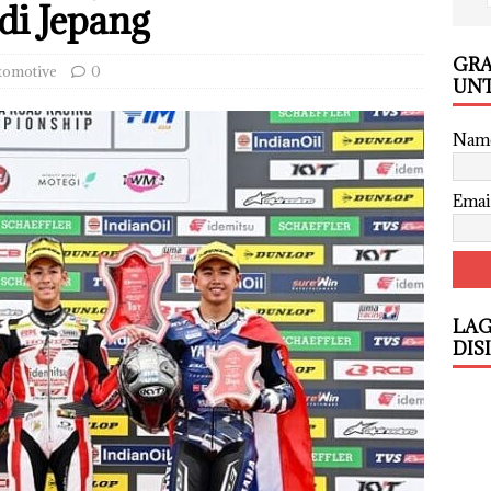
di Jepang
GRA
tomotive
0
UNT
Nam
Emai
LAG
DIS