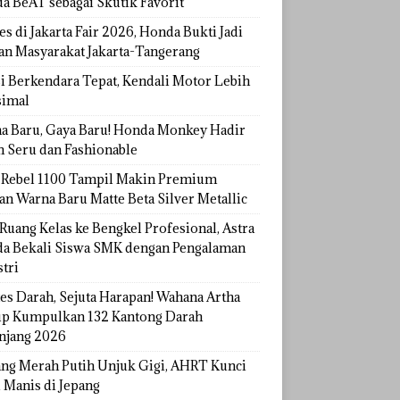
a BeAT sebagai Skutik Favorit
s di Jakarta Fair 2026, Honda Bukti Jadi
han Masyarakat Jakarta-Tangerang
si Berkendara Tepat, Kendali Motor Lebih
imal
a Baru, Gaya Baru! Honda Monkey Hadir
h Seru dan Fashionable
Rebel 1100 Tampil Makin Premium
an Warna Baru Matte Beta Silver Metallic
Ruang Kelas ke Bengkel Profesional, Astra
a Bekali Siswa SMK dengan Pengalaman
tri
tes Darah, Sejuta Harapan! Wahana Artha
p Kumpulkan 132 Kantong Darah
njang 2026
ang Merah Putih Unjuk Gigi, AHRT Kunci
 Manis di Jepang