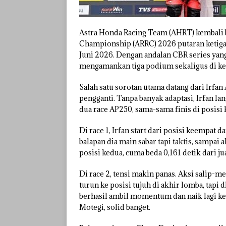
Astra Honda Racing Team (AHRT) kembali b
Championship (ARRC) 2026 putaran ketiga y
Juni 2026. Dengan andalan CBR series yang
mengamankan tiga podium sekaligus di kel
Salah satu sorotan utama datang dari Irfan
pengganti. Tanpa banyak adaptasi, Irfan la
dua race AP250, sama-sama finis di posisi 
Di race 1, Irfan start dari posisi keempa
balapan dia main sabar tapi taktis, sampai 
posisi kedua, cuma beda 0,161 detik dari ju
Di race 2, tensi makin panas. Aksi salip-me
turun ke posisi tujuh di akhir lomba, tapi 
berhasil ambil momentum dan naik lagi ke 
Motegi, solid banget.