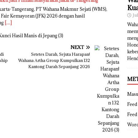
ukti Jadi Pilihan Masyarakat Jakarta-Tangerang
Kua
karta-Tangerang, PT Wahana Makmur Sejati (WMS),
Ju
 Fair Kemayoran (JFK) 2026 dengan hasil
ng
[…]
Waha
memb
meng
Hond
NEXT
kebe
di
Setetes Darah, Sejuta Harapan!
Hend
ship
Wahana Artha Group Kumpulkan 132
Kantong Darah Sepanjang 2026
ME
Mas
Feed 
Feed
Word