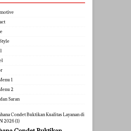
motive
act
e
Style
l
el
r
Menu 1
Menu 2
 dan Saran
ana Condet Buktikan