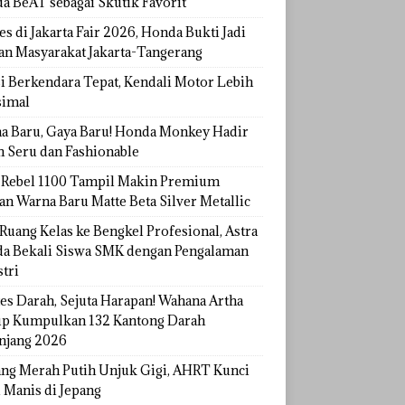
a BeAT sebagai Skutik Favorit
s di Jakarta Fair 2026, Honda Bukti Jadi
han Masyarakat Jakarta-Tangerang
si Berkendara Tepat, Kendali Motor Lebih
imal
a Baru, Gaya Baru! Honda Monkey Hadir
h Seru dan Fashionable
Rebel 1100 Tampil Makin Premium
an Warna Baru Matte Beta Silver Metallic
Ruang Kelas ke Bengkel Profesional, Astra
a Bekali Siswa SMK dengan Pengalaman
tri
tes Darah, Sejuta Harapan! Wahana Artha
p Kumpulkan 132 Kantong Darah
njang 2026
ang Merah Putih Unjuk Gigi, AHRT Kunci
 Manis di Jepang