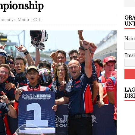
mpionship
GRA
tomotive
,
Motor
0
UNT
Nam
Emai
LAG
DIS