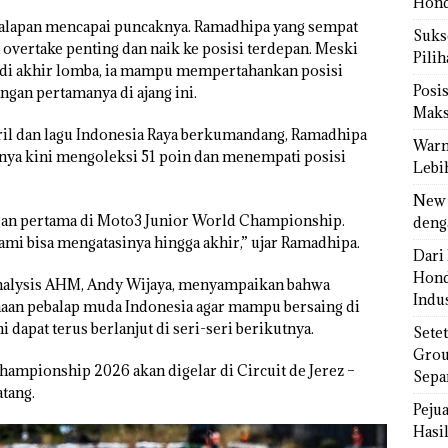
Hond
i balapan mencapai puncaknya. Ramadhipa yang sempat
Sukse
 overtake penting dan naik ke posisi terdepan. Meski
Pili
l di akhir lomba, ia mampu mempertahankan posisi
Posi
gan pertamanya di ajang ini.
Maks
oril dan lagu Indonesia Raya berkumandang, Ramadhipa
Warn
ya kini mengoleksi 51 poin dan menempati posisi
Lebi
New 
gan pertama di Moto3 Junior World Championship.
deng
kami bisa mengatasinya hingga akhir,” ujar Ramadhipa.
Dari 
Hond
nalysis AHM, Andy Wijaya, menyampaikan bahwa
Indus
naan pebalap muda Indonesia agar mampu bersaing di
i dapat terus berlanjut di seri-seri berikutnya.
Sete
Grou
hampionship 2026 akan digelar di Circuit de Jerez –
Sepa
atang.
Peju
Hasil