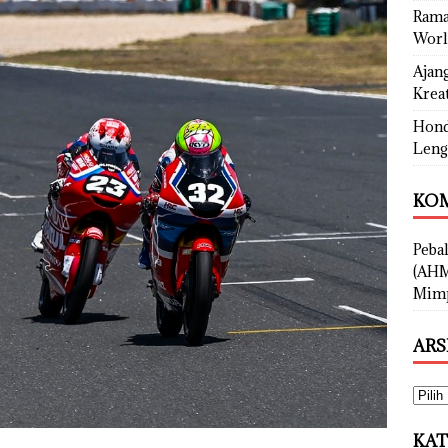
Rama
Worl
Ajan
Kreat
Hond
Leng
KOM
Peba
(AHM
Mimp
ARS
KAT