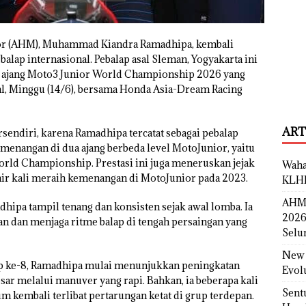
or (AHM), Muhammad Kiandra Ramadhipa, kembali
lap internasional. Pebalap asal Sleman, Yogyakarta ini
 ajang Moto3 Junior World Championship 2026 yang
gal, Minggu (14/6), bersama Honda Asia-Dream Racing
ART
rsendiri, karena Ramadhipa tercatat sebagai pebalap
enangan di dua ajang berbeda level MotoJunior, yaitu
rld Championship. Prestasi ini juga meneruskan jejak
Waha
ir kali meraih kemenangan di MotoJunior pada 2023.
KLH
AHM 
dhipa tampil tenang dan konsisten sejak awal lomba. Ia
2026
 dan menjaga ritme balap di tengah persaingan yang
Selu
New 
ap ke-8, Ramadhipa mulai menunjukkan peningkatan
Evol
ar melalui manuver yang rapi. Bahkan, ia beberapa kali
Sent
 kembali terlibat pertarungan ketat di grup terdepan.