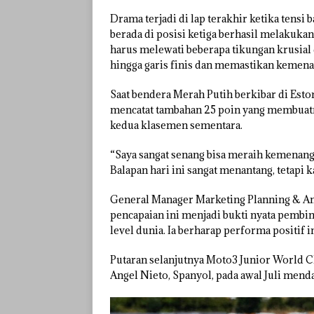
Drama terjadi di lap terakhir ketika tens
berada di posisi ketiga berhasil melakukan
harus melewati beberapa tikungan krusia
hingga garis finis dan memastikan kemenan
Saat bendera Merah Putih berkibar di Est
mencatat tambahan 25 poin yang membuatn
kedua klasemen sementara.
“Saya sangat senang bisa meraih kemenan
Balapan hari ini sangat menantang, tetapi 
General Manager Marketing Planning & A
pencapaian ini menjadi bukti nyata pembi
level dunia. Ia berharap performa positif in
Putaran selanjutnya Moto3 Junior World C
Angel Nieto, Spanyol, pada awal Juli mend