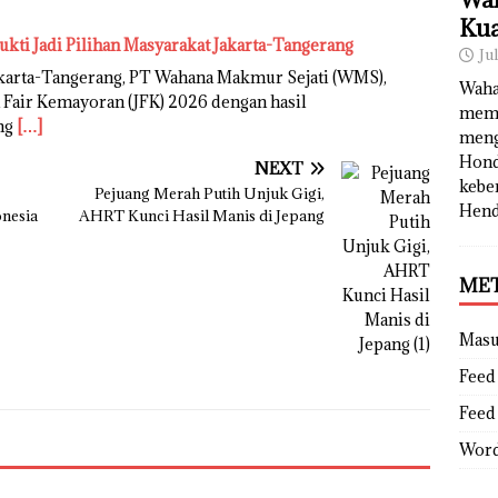
Kua
ukti Jadi Pilihan Masyarakat Jakarta-Tangerang
Ju
karta-Tangerang, PT Wahana Makmur Sejati (WMS),
Waha
 Fair Kemayoran (JFK) 2026 dengan hasil
memb
ng
[…]
meng
Hond
NEXT
kebe
Pejuang Merah Putih Unjuk Gigi,
Hend
onesia
AHRT Kunci Hasil Manis di Jepang
ME
Mas
Feed 
Feed
Word