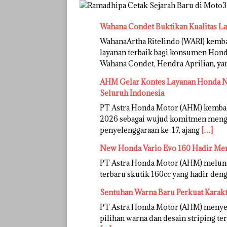
Wahana Condet Buktikan Kualitas L
WahanaArtha Ritelindo (WARI) kem
layanan terbaik bagi konsumen Honda
Wahana Condet, Hendra Aprilian, y
AHM Gelar Kontes Layanan Honda Na
Seluruh Indonesia
PT Astra Honda Motor (AHM) kemba
2026 sebagai wujud komitmen mengh
penyelenggaraan ke-17, ajang
[…]
New Honda Vario Evo 160 Hadir Me
PT Astra Honda Motor (AHM) melunc
terbaru skutik 160cc yang hadir deng
Sentuhan Warna Baru Perkuat Karak
PT Astra Honda Motor (AHM) menye
pilihan warna dan desain striping te