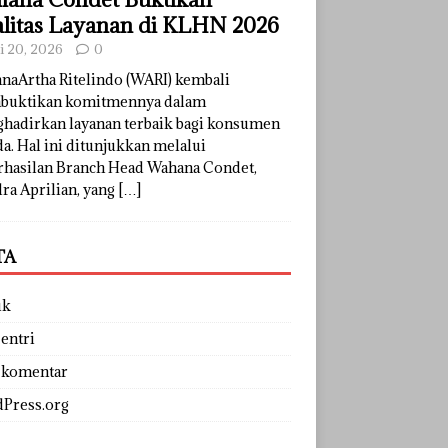
litas Layanan di KLHN 2026
li 20, 2026
0
naArtha Ritelindo (WARI) kembali
uktikan komitmennya dalam
hadirkan layanan terbaik bagi konsumen
a. Hal ini ditunjukkan melalui
rhasilan Branch Head Wahana Condet,
ra Aprilian, yang
[…]
TA
uk
entri
 komentar
Press.org