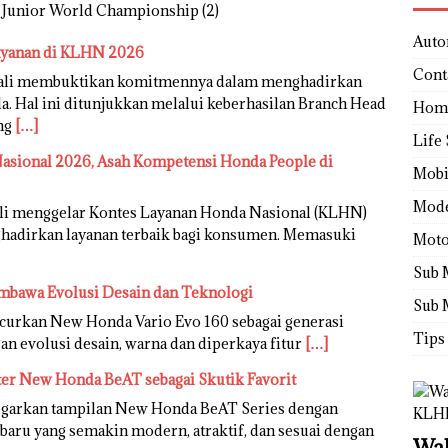
Auto
ayanan di KLHN 2026
Cont
bali membuktikan komitmennya dalam menghadirkan
. Hal ini ditunjukkan melalui keberhasilan Branch Head
Hom
ang
[…]
Life 
sional 2026, Asah Kompetensi Honda People di
Mobi
Mod
li menggelar Kontes Layanan Honda Nasional (KLHN)
adirkan layanan terbaik bagi konsumen. Memasuki
Moto
Sub 
mbawa Evolusi Desain dan Teknologi
Sub 
urkan New Honda Vario Evo 160 sebagai generasi
Tips
an evolusi desain, warna dan diperkaya fitur
[…]
ter New Honda BeAT sebagai Skutik Favorit
garkan tampilan New Honda BeAT Series dengan
rbaru yang semakin modern, atraktif, dan sesuai dengan
Wah