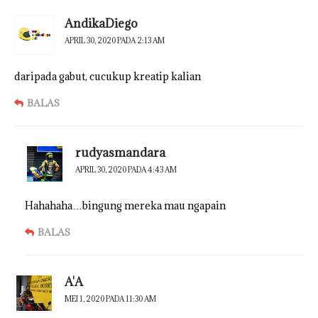
AndikaDiego
APRIL 30, 2020 PADA 2:13 AM
daripada gabut, cucukup kreatip kalian
BALAS
rudyasmandara
APRIL 30, 2020 PADA 4:43 AM
Hahahaha…bingung mereka mau ngapain
BALAS
A'A
MEI 1, 2020 PADA 11:30 AM