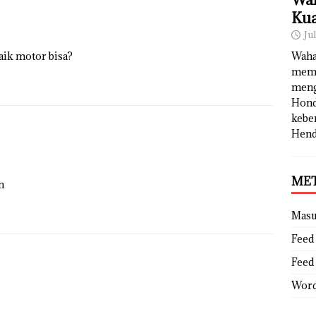
Kua
Ju
ik motor bisa?
Waha
memb
meng
Hond
kebe
Hend
ME
n
Mas
Feed 
Feed
Word