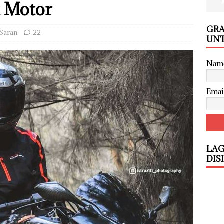
k Motor
GRA
 Saran
22
UNT
Nam
Emai
LAG
DIS