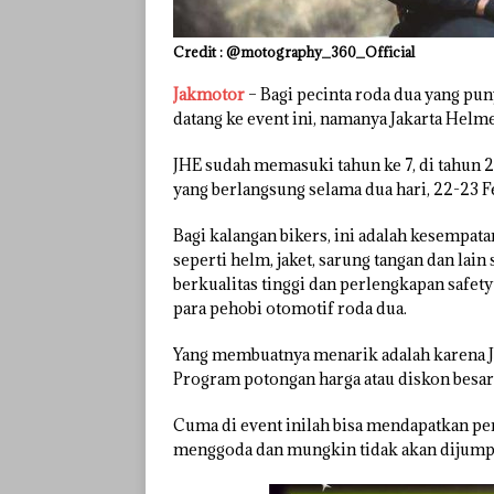
Credit : @motography_360_Official
Jakmotor
– Bagi pecinta roda dua yang pu
datang ke event ini, namanya Jakarta Helmet
JHE sudah memasuki tahun ke 7, di tahun 2
yang berlangsung selama dua hari, 22-23 F
Bagi kalangan bikers, ini adalah kesempat
seperti helm, jaket, sarung tangan dan la
berkualitas tinggi dan perlengkapan safet
para pehobi otomotif roda dua.
Yang membuatnya menarik adalah karena JH
Program potongan harga atau diskon besar 
Cuma di event inilah bisa mendapatkan p
menggoda dan mungkin tidak akan dijumpai