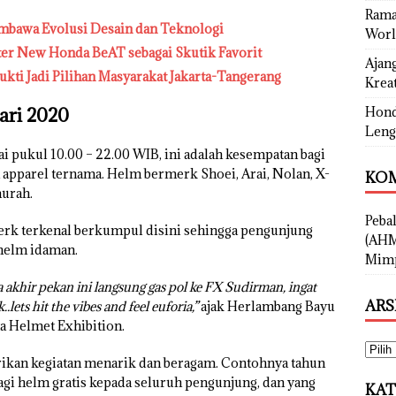
Rama
mbawa Evolusi Desain dan Teknologi
Worl
ter New Honda BeAT sebagai Skutik Favorit
Ajan
ukti Jadi Pilihan Masyarakat Jakarta-Tangerang
Kreat
ari 2020
Hond
Leng
ai pukul 10.00 – 22.00 WIB, ini adalah kesempatan bagi
 apparel ternama. Helm bermerk Shoei, Arai, Nolan, X-
KOM
murah.
Peba
erk terkenal berkumpul disini sehingga pengunjung
(AHM
helm idaman.
Mimp
a akhir pekan ini langsung gas pol ke FX Sudirman, ingat
ARS
lets hit the vibes and feel euforia,”
ajak Herlambang Bayu
a Helmet Exhibition.
rikan kegiatan menarik dan beragam. Contohnya tahun
bagi helm gratis kepada seluruh pengunjung, dan yang
KAT