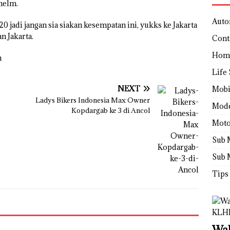
 helm.
Auto
0 jadi jangan sia siakan kesempatan ini, yukks ke Jakarta
n Jakarta.
Cont
Hom
m
Life 
NEXT
Mobi
Ladys Bikers Indonesia Max Owner
Mod
Kopdargab ke 3 di Ancol
Moto
Sub 
Sub 
Tips
Wah