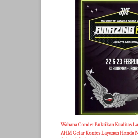
Wahana Condet Buktikan Kualitas L
AHM Gelar Kontes Layanan Honda Na