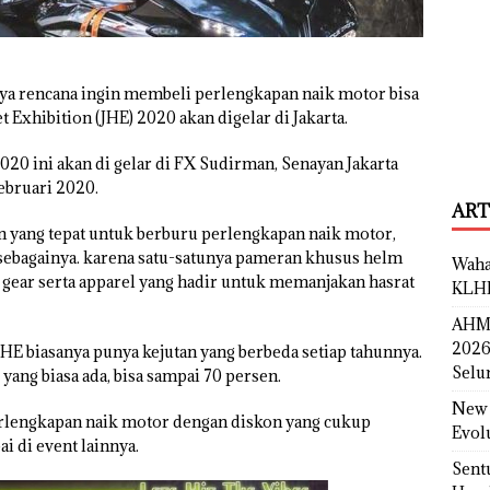
nya rencana ingin membeli perlengkapan naik motor bisa
 Exhibition (JHE) 2020 akan digelar di Jakarta.
020 ini akan di gelar di FX Sudirman, Senayan Jakarta
ebruari 2020.
ART
an yang tepat untuk berburu perlengkapan naik motor,
in sebagainya. karena satu-satunya pameran khusus helm
Waha
y gear serta apparel yang hadir untuk memanjakan hasrat
KLH
AHM 
2026
E biasanya punya kejutan yang berbeda setiap tahunnya.
Selu
yang biasa ada, bisa sampai 70 persen.
New 
erlengkapan naik motor dengan diskon yang cukup
Evol
 di event lainnya.
Sent