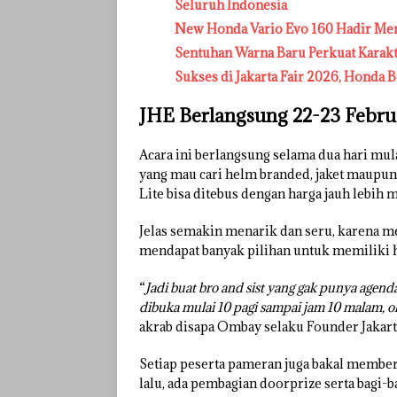
Seluruh Indonesia
New Honda Vario Evo 160 Hadir Me
Sentuhan Warna Baru Perkuat Karak
Sukses di Jakarta Fair 2026, Honda B
JHE Berlangsung 22-23 Febru
Acara ini berlangsung selama dua hari mul
yang mau cari helm branded, jaket maupun
Lite bisa ditebus dengan harga jauh lebih 
Jelas semakin menarik dan seru, karena m
mendapat banyak pilihan untuk memiliki 
“
Jadi buat bro and sist yang gak punya agend
dibuka mulai 10 pagi sampai jam 10 malam, ok..
akrab disapa Ombay selaku Founder Jakart
Setiap peserta pameran juga bakal membe
lalu, ada pembagian doorprize serta bagi-