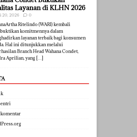
litas Layanan di KLHN 2026
li 20, 2026
0
naArtha Ritelindo (WARI) kembali
uktikan komitmennya dalam
hadirkan layanan terbaik bagi konsumen
a. Hal ini ditunjukkan melalui
rhasilan Branch Head Wahana Condet,
ra Aprilian, yang
[…]
TA
uk
entri
 komentar
Press.org