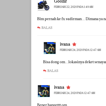
Goozir
FEBRUARI 22, 2020 PADA 1:49 AM
Blm pernah ke fx sudirman… Dimana ya na
BALAS
ivana
FEBRUARI 24, 2020 PADA 12:47 AM
Bisa dong om…lokasinya deket senaya
BALAS
ivana
FEBRUARI 24, 2020 PADA 12:47 AM
Bener bangettt om