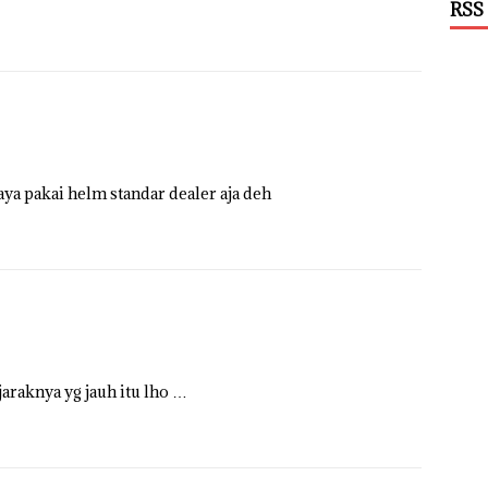
RSS
aya pakai helm standar dealer aja deh
araknya yg jauh itu lho …