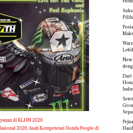
Hond
Sukse
Pili
Posi
Maks
Warn
Lebi
New 
deng
Dari 
Hond
Indus
Sete
Grou
Sepa
ayanan di KLHN 2026
Peju
sional 2026, Asah Kompetensi Honda People di
Hasil