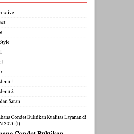
motive
act
e
Style
l
el
r
Menu 1
Menu 2
 dan Saran
ana Condet Buktikan