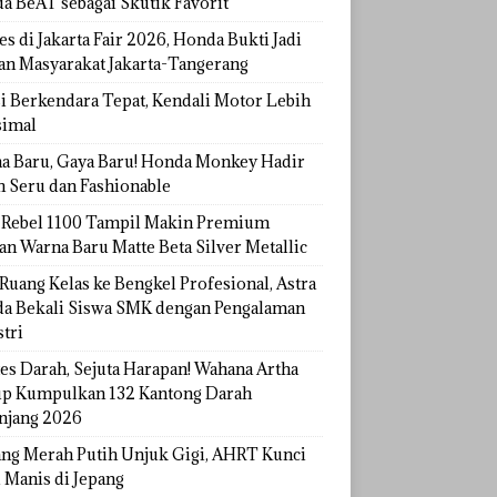
a BeAT sebagai Skutik Favorit
s di Jakarta Fair 2026, Honda Bukti Jadi
han Masyarakat Jakarta-Tangerang
si Berkendara Tepat, Kendali Motor Lebih
imal
a Baru, Gaya Baru! Honda Monkey Hadir
h Seru dan Fashionable
Rebel 1100 Tampil Makin Premium
an Warna Baru Matte Beta Silver Metallic
Ruang Kelas ke Bengkel Profesional, Astra
a Bekali Siswa SMK dengan Pengalaman
tri
tes Darah, Sejuta Harapan! Wahana Artha
p Kumpulkan 132 Kantong Darah
njang 2026
ang Merah Putih Unjuk Gigi, AHRT Kunci
 Manis di Jepang