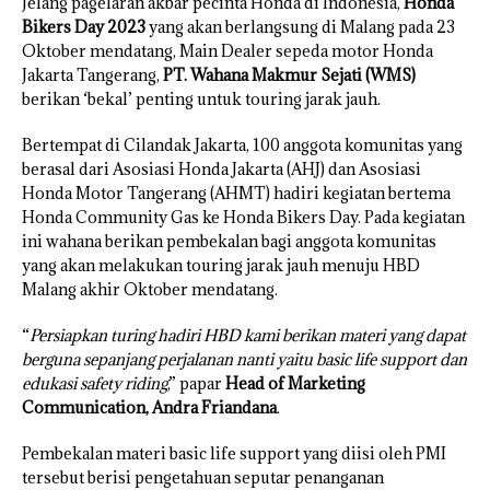
Jelang pagelaran akbar pecinta Honda di Indonesia,
Honda
Bikers Day 2023
yang akan berlangsung di Malang pada 23
Oktober mendatang, Main Dealer sepeda motor Honda
Jakarta Tangerang,
PT. Wahana Makmur Sejati (WMS)
berikan ‘bekal’ penting untuk touring jarak jauh.
Bertempat di Cilandak Jakarta, 100 anggota komunitas yang
berasal dari Asosiasi Honda Jakarta (AHJ) dan Asosiasi
Honda Motor Tangerang (AHMT) hadiri kegiatan bertema
Honda Community Gas ke Honda Bikers Day. Pada kegiatan
ini wahana berikan pembekalan bagi anggota komunitas
yang akan melakukan touring jarak jauh menuju HBD
Malang akhir Oktober mendatang.
“
Persiapkan turing hadiri HBD kami berikan materi yang dapat
berguna sepanjang perjalanan nanti yaitu basic life support dan
edukasi safety riding
,” papar
Head of Marketing
Communication, Andra Friandana
.
Pembekalan materi basic life support yang diisi oleh PMI
tersebut berisi pengetahuan seputar penanganan