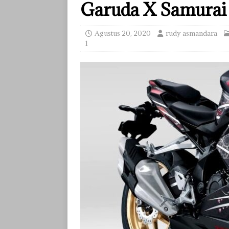
Garuda X Samurai 7
Agustus 20, 2020
rudy asmandara
1