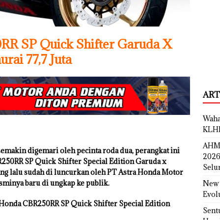
R SP Quick Shifter Garuda X
rai 77,7 Juta
ART
Waha
KLH
AHM 
emakin digemari oleh pecinta roda dua, perangkat ini
2026
250RR SP Quick Shifter Special Edition Garuda x
Selu
ang lalu sudah di luncurkan oleh PT Astra Honda Motor
minya baru di ungkap ke publik.
New 
Evol
Honda CBR250RR SP Quick Shifter Special Edition
Sent