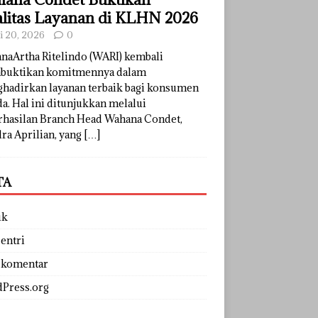
litas Layanan di KLHN 2026
li 20, 2026
0
naArtha Ritelindo (WARI) kembali
uktikan komitmennya dalam
hadirkan layanan terbaik bagi konsumen
a. Hal ini ditunjukkan melalui
rhasilan Branch Head Wahana Condet,
ra Aprilian, yang
[…]
TA
uk
entri
 komentar
Press.org