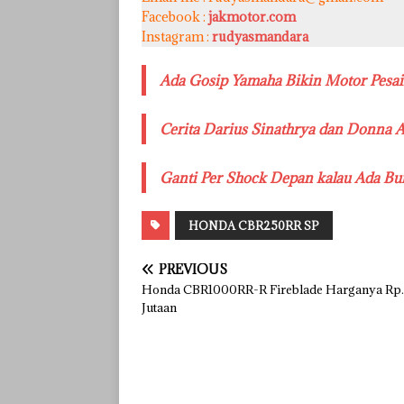
Facebook :
jakmotor.com
Instagram :
rudyasmandara
Ada Gosip Yamaha Bikin Motor Pesai
Cerita Darius Sinathrya dan Donna 
Ganti Per Shock Depan kalau Ada Bun
HONDA CBR250RR SP
PREVIOUS
Honda CBR1000RR-R Fireblade Harganya Rp.
Jutaan