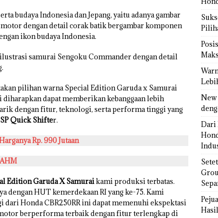
Hond
serta budaya Indonesia dan Jepang, yaitu adanya gambar
Sukse
di motor dengan detail corak batik bergambar komponen
Pili
ngan ikon budaya Indonesia.
Posi
Maks
t ilustrasi samurai Sengoku Commander dengan detail
.
Warn
Lebi
kan pilihan warna Special Edition Garuda x Samurai
New 
i diharapkan dapat memberikan kebanggaan lebih
deng
rik dengan fitur, teknologi, serta performa tinggi yang
P Quick Shifte
r.
Dari 
Hond
arganya Rp. 990 Jutaan
Indus
i AHM
Sete
Grou
l Edition Garuda X Samurai
kami produksi terbatas.
Sepa
nya dengan HUT kemerdekaan RI yang ke-75. Kami
Peju
nggi dari Honda CBR250RR ini dapat memenuhi ekspektasi
Hasil
otor berperforma terbaik dengan fitur terlengkap di