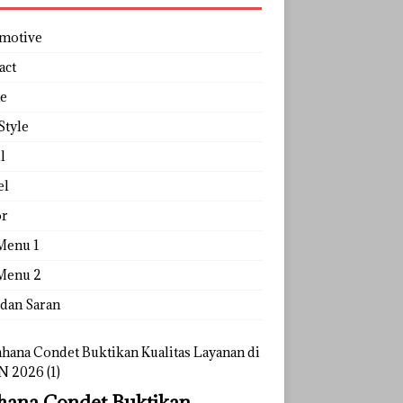
motive
act
e
Style
l
el
r
Menu 1
Menu 2
 dan Saran
ana Condet Buktikan