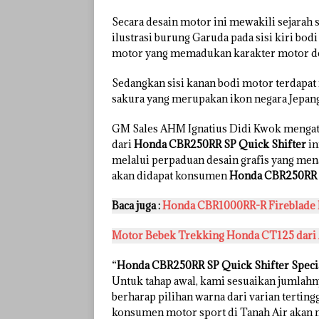
Secara desain motor ini mewakili sejarah 
ilustrasi burung Garuda pada sisi kiri bo
motor yang memadukan karakter motor de
Sedangkan sisi kanan bodi motor terdapa
sakura yang merupakan ikon negara Jepang
GM Sales AHM Ignatius Didi Kwok mengata
dari
Honda CBR250RR SP Quick Shifter
in
melalui perpaduan desain grafis yang mena
akan didapat konsumen
Honda CBR250RR S
Baca juga :
Honda CBR1000RR-R Fireblade H
Motor Bebek Trekking Honda CT125 dar
“
Honda CBR250RR SP Quick Shifter Specia
Untuk tahap awal, kami sesuaikan jumlah
berharap pilihan warna dari varian terti
konsumen motor sport di Tanah Air akan m