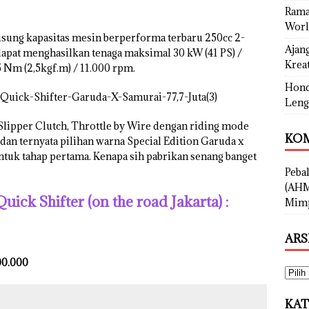
Rama
Worl
ung kapasitas mesin berperforma terbaru 250cc 2-
Ajan
apat menghasilkan tenaga maksimal 30 kW (41 PS) /
Kreat
Nm (2,5kgf.m) / 11.000 rpm.
Hond
Leng
t/Slipper Clutch, Throttle by Wire dengan riding mode
KOM
an ternyata pilihan warna Special Edition Garuda x
 untuk tahap pertama. Kenapa sih pabrikan senang banget
Peba
(AHM
k Shifter (on the road Jakarta) :
Mimp
ARS
00.000
KAT