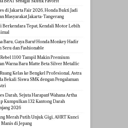
a BeAT sebagai Skutik Favorit
s di Jakarta Fair 2026, Honda Bukti Jadi
han Masyarakat Jakarta-Tangerang
si Berkendara Tepat, Kendali Motor Lebih
imal
a Baru, Gaya Baru! Honda Monkey Hadir
h Seru dan Fashionable
Rebel 1100 Tampil Makin Premium
an Warna Baru Matte Beta Silver Metallic
Ruang Kelas ke Bengkel Profesional, Astra
a Bekali Siswa SMK dengan Pengalaman
tri
tes Darah, Sejuta Harapan! Wahana Artha
p Kumpulkan 132 Kantong Darah
njang 2026
ang Merah Putih Unjuk Gigi, AHRT Kunci
 Manis di Jepang