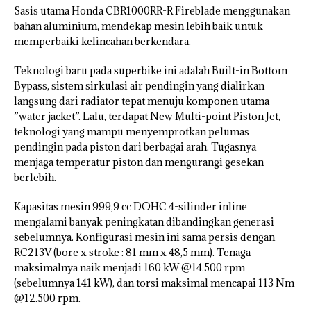
Sasis utama Honda CBR1000RR-R Fireblade menggunakan
bahan aluminium, mendekap mesin lebih baik untuk
memperbaiki kelincahan berkendara.
Teknologi baru pada superbike ini adalah Built-in Bottom
Bypass, sistem sirkulasi air pendingin yang dialirkan
langsung dari radiator tepat menuju komponen utama
”water jacket”. Lalu, terdapat New Multi-point Piston Jet,
teknologi yang mampu menyemprotkan pelumas
pendingin pada piston dari berbagai arah. Tugasnya
menjaga temperatur piston dan mengurangi gesekan
berlebih.
Kapasitas mesin 999,9 cc DOHC 4-silinder inline
mengalami banyak peningkatan dibandingkan generasi
sebelumnya. Konfigurasi mesin ini sama persis dengan
RC213V (bore x stroke : 81 mm x 48,5 mm). Tenaga
maksimalnya naik menjadi 160 kW @14.500 rpm
(sebelumnya 141 kW), dan torsi maksimal mencapai 113 Nm
@12.500 rpm.