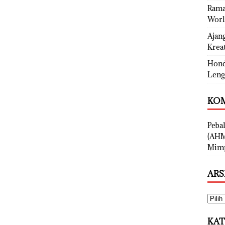
Rama
Worl
Ajan
Kreat
Hond
Leng
KOM
Peba
(AHM
Mimp
ARS
KAT