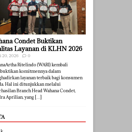
ana Condet Buktikan
litas Layanan di KLHN 2026
li 20, 2026
0
naArtha Ritelindo (WARI) kembali
uktikan komitmennya dalam
hadirkan layanan terbaik bagi konsumen
a. Hal ini ditunjukkan melalui
rhasilan Branch Head Wahana Condet,
ra Aprilian, yang
[…]
TA
uk