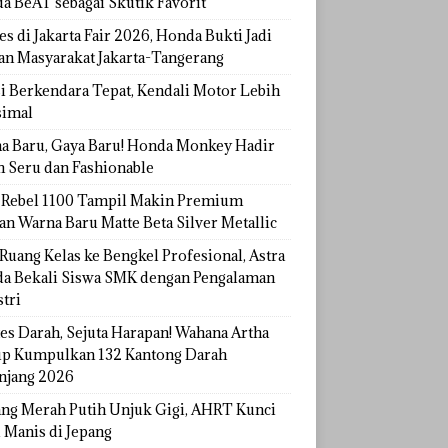
a BeAT sebagai Skutik Favorit
s di Jakarta Fair 2026, Honda Bukti Jadi
han Masyarakat Jakarta-Tangerang
si Berkendara Tepat, Kendali Motor Lebih
imal
a Baru, Gaya Baru! Honda Monkey Hadir
h Seru dan Fashionable
Rebel 1100 Tampil Makin Premium
an Warna Baru Matte Beta Silver Metallic
Ruang Kelas ke Bengkel Profesional, Astra
a Bekali Siswa SMK dengan Pengalaman
tri
tes Darah, Sejuta Harapan! Wahana Artha
p Kumpulkan 132 Kantong Darah
njang 2026
ang Merah Putih Unjuk Gigi, AHRT Kunci
 Manis di Jepang