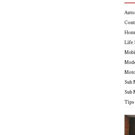
Auto
Cont
Hom
Life 
Mobi
Mod
Moto
Sub 
Sub 
Tips