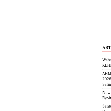
ART
Waha
KLH
AHM 
2026
Selu
New 
Evol
Sent