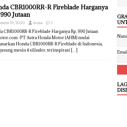
da CBR1000RR-R Fireblade Harganya
 990 Jutaan
GRA
UNT
ustus 19, 2020
ivana
1
a CBR1000RR-R Fireblade Harganya Rp. 990 Jutaan
Nam
otor.com -PT Astra Honda Motor (AHM) mulai
sarkan Honda CBR1000RR-R Fireblade di Indonesia,
sung mesin 4 silinder, terinspirasi
[…]
Emai
LAG
DIS