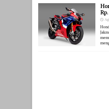
Hon
Rp.
Ag
Hond
Jakm
mema
mengu