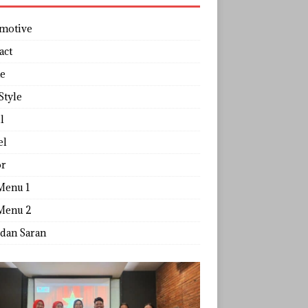
motive
act
e
Style
l
el
r
Menu 1
Menu 2
 dan Saran