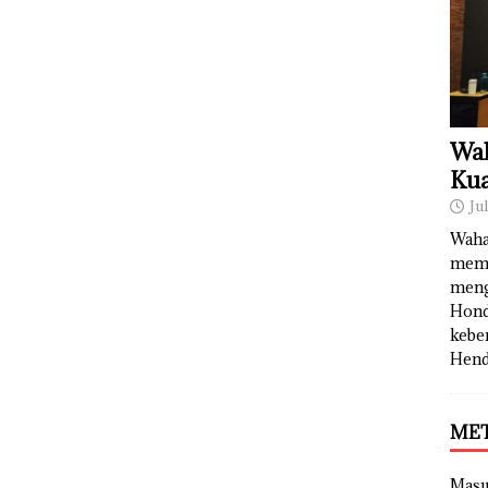
Wah
Kua
Ju
Waha
memb
meng
Hond
kebe
Hend
ME
Mas