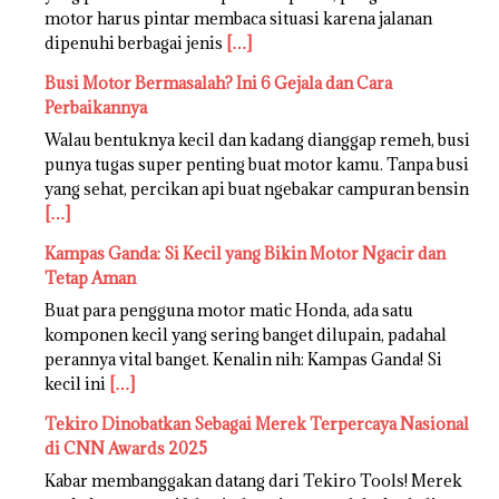
motor harus pintar membaca situasi karena jalanan
dipenuhi berbagai jenis
[…]
Busi Motor Bermasalah? Ini 6 Gejala dan Cara
Perbaikannya
Walau bentuknya kecil dan kadang dianggap remeh, busi
punya tugas super penting buat motor kamu. Tanpa busi
yang sehat, percikan api buat ngebakar campuran bensin
[…]
Kampas Ganda: Si Kecil yang Bikin Motor Ngacir dan
Tetap Aman
Buat para pengguna motor matic Honda, ada satu
komponen kecil yang sering banget dilupain, padahal
perannya vital banget. Kenalin nih: Kampas Ganda! Si
kecil ini
[…]
Tekiro Dinobatkan Sebagai Merek Terpercaya Nasional
di CNN Awards 2025
Kabar membanggakan datang dari Tekiro Tools! Merek