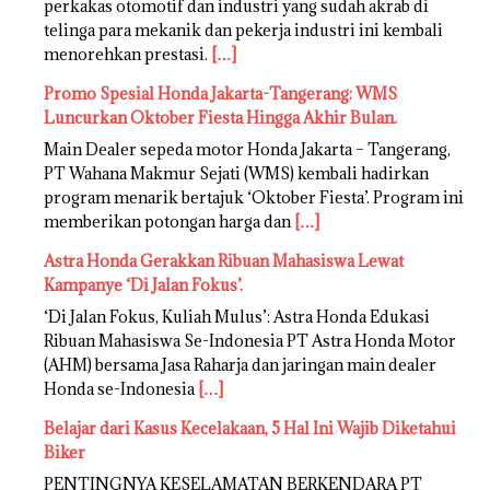
perkakas otomotif dan industri yang sudah akrab di
telinga para mekanik dan pekerja industri ini kembali
menorehkan prestasi.
[…]
Promo Spesial Honda Jakarta-Tangerang: WMS
Luncurkan Oktober Fiesta Hingga Akhir Bulan.
Main Dealer sepeda motor Honda Jakarta – Tangerang,
PT Wahana Makmur Sejati (WMS) kembali hadirkan
program menarik bertajuk ‘Oktober Fiesta’. Program ini
memberikan potongan harga dan
[…]
Astra Honda Gerakkan Ribuan Mahasiswa Lewat
Kampanye ‘Di Jalan Fokus’.
‘Di Jalan Fokus, Kuliah Mulus’: Astra Honda Edukasi
Ribuan Mahasiswa Se-Indonesia PT Astra Honda Motor
(AHM) bersama Jasa Raharja dan jaringan main dealer
Honda se-Indonesia
[…]
Belajar dari Kasus Kecelakaan, 5 Hal Ini Wajib Diketahui
Biker
PENTINGNYA KESELAMATAN BERKENDARA PT