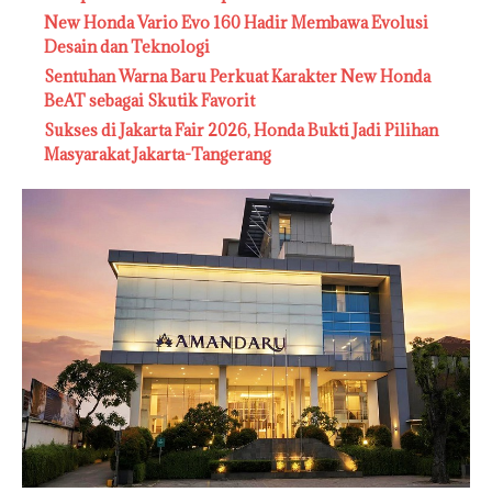
New Honda Vario Evo 160 Hadir Membawa Evolusi
Desain dan Teknologi
Sentuhan Warna Baru Perkuat Karakter New Honda
BeAT sebagai Skutik Favorit
Sukses di Jakarta Fair 2026, Honda Bukti Jadi Pilihan
Masyarakat Jakarta-Tangerang