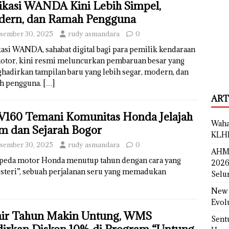
ikasi WANDA Kini Lebih Simpel,
ern, dan Ramah Pengguna
sember 30, 2025
rudy asmandara
0
asi WANDA, sahabat digital bagi para pemilik kendaraan
otor, kini resmi meluncurkan pembaruan besar yang
hadirkan tampilan baru yang lebih segar, modern, dan
h pengguna.
[…]
ART
160 Temani Komunitas Honda Jelajah
Waha
m dan Sejarah Bogor
KLH
sember 30, 2025
rudy asmandara
0
AHM 
epeda motor Honda menutup tahun dengan cara yang
2026
isteri”, sebuah perjalanan seru yang memadukan
Selu
New 
Evol
ir Tahun Makin Untung, WMS
Sent