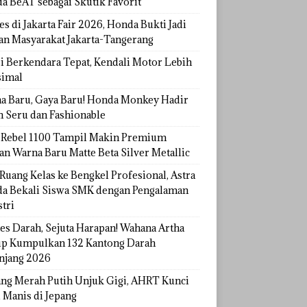
a BeAT sebagai Skutik Favorit
s di Jakarta Fair 2026, Honda Bukti Jadi
han Masyarakat Jakarta-Tangerang
si Berkendara Tepat, Kendali Motor Lebih
imal
a Baru, Gaya Baru! Honda Monkey Hadir
h Seru dan Fashionable
Rebel 1100 Tampil Makin Premium
an Warna Baru Matte Beta Silver Metallic
Ruang Kelas ke Bengkel Profesional, Astra
a Bekali Siswa SMK dengan Pengalaman
tri
tes Darah, Sejuta Harapan! Wahana Artha
p Kumpulkan 132 Kantong Darah
njang 2026
ang Merah Putih Unjuk Gigi, AHRT Kunci
 Manis di Jepang