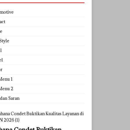
motive
act
e
Style
l
el
r
Menu 1
Menu 2
 dan Saran
ana Condet Buktikan