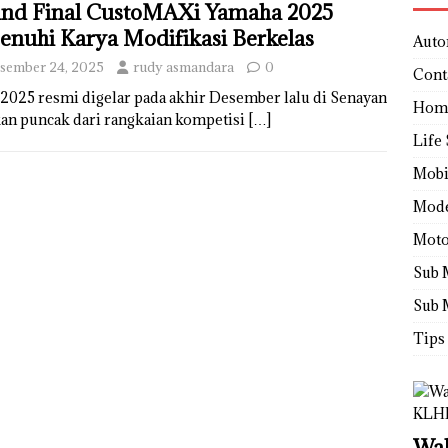
nd Final CustoMAXi Yamaha 2025
enuhi Karya Modifikasi Berkelas
Auto
sember 24, 2025
rudy asmandara
0
Cont
025 resmi digelar pada akhir Desember lalu di Senayan
Hom
akan puncak dari rangkaian kompetisi
[…]
Life 
Mobi
Mod
Moto
Sub 
Sub 
Tips
Wah