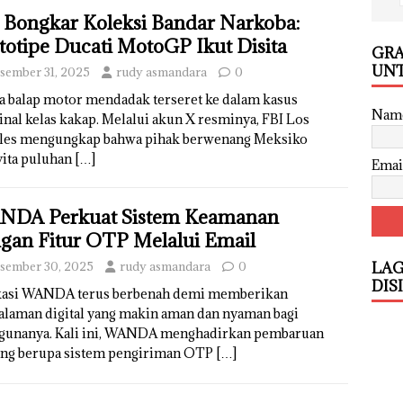
 Bongkar Koleksi Bandar Narkoba:
totipe Ducati MotoGP Ikut Disita
GRA
UNT
sember 31, 2025
rudy asmandara
0
a balap motor mendadak terseret ke dalam kasus
Nam
nal kelas kakap. Melalui akun X resminya, FBI Los
les mengungkap bahwa pihak berwenang Meksiko
ita puluhan
[…]
Emai
DA Perkuat Sistem Keamanan
gan Fitur OTP Melalui Email
sember 30, 2025
rudy asmandara
0
LAG
DIS
kasi WANDA terus berbenah demi memberikan
alaman digital yang makin aman dan nyaman bagi
gunanya. Kali ini, WANDA menghadirkan pembaruan
ing berupa sistem pengiriman OTP
[…]