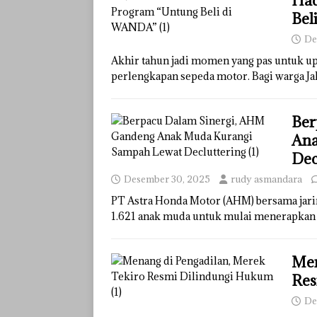
Had
Bel
De
Akhir tahun jadi momen yang pas untuk u
perlengkapan sepeda motor. Bagi warga Ja
Ber
Ana
Dec
Desember 30, 2025
rudy asmandara
PT Astra Honda Motor (AHM) bersama jari
1.621 anak muda untuk mulai menerapkan g
Men
Res
De