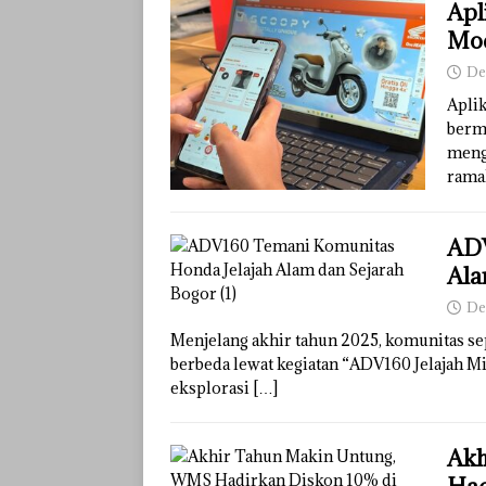
Apl
Mod
De
Aplik
berm
meng
rama
ADV
Ala
De
Menjelang akhir tahun 2025, komunitas s
berbeda lewat kegiatan “ADV160 Jelajah M
eksplorasi
[…]
Akh