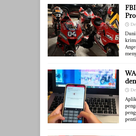
FBI
Pro
De
Duni
krimi
Ange
meny
WAN
den
De
Apli
peng
peng
pent