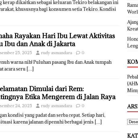
erap dikaitkan sebagai keluaran Tekiro belakangan ini
Rama
rakat, khususnya bagi konsumen setia Tekiro. Kondisi
Worl
Ajan
Kreat
aha Rayakan Hari Ibu Lewat Aktivitas
Hond
u Ibu dan Anak di Jakarta
Leng
sember 25, 2025
rudy asmandara
0
KOM
penuh warna nih! Puluhan pasang Ibu dan Anak tumpah
at acara seru
[…]
Peba
(AHM
elamatan Dimulai dari Rem:
Mimp
tingnya Etika Mengerem di Jalan Raya
sember 24, 2025
rudy asmandara
0
ARS
n kondisi yang padat dan serba cepat. Setiap hari,
tuasi karena jalanan dipenuhi berbagai jenis
[…]
KAT