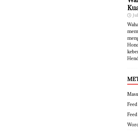
Kua
Ju
Waha
memb
meng
Hond
kebe
Hend
ME
Mas
Feed 
Feed
Word