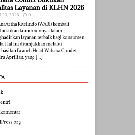
litas Layanan di KLHN 2026
li 20, 2026
0
naArtha Ritelindo (WARI) kembali
uktikan komitmennya dalam
hadirkan layanan terbaik bagi konsumen
a. Hal ini ditunjukkan melalui
rhasilan Branch Head Wahana Condet,
ra Aprilian, yang
[…]
TA
uk
entri
 komentar
Press.org