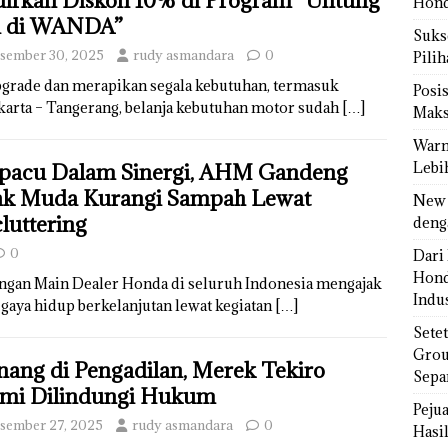
irkan Diskon 10% di Program “Untung
Hond
i di WANDA”
Sukse
sember 30, 2025
rudy asmandara
0
Pili
pgrade dan merapikan segala kebutuhan, termasuk
Posi
karta – Tangerang, belanja kebutuhan motor sudah
[…]
Maks
Warn
Lebi
pacu Dalam Sinergi, AHM Gandeng
k Muda Kurangi Sampah Lewat
New 
luttering
deng
0
Dari 
Hond
ngan Main Dealer Honda di seluruh Indonesia mengajak
Indus
aya hidup berkelanjutan lewat kegiatan
[…]
Sete
Grou
ang di Pengadilan, Merek Tekiro
Sepa
mi Dilindungi Hukum
Peju
sember 27, 2025
rudy asmandara
0
Hasil