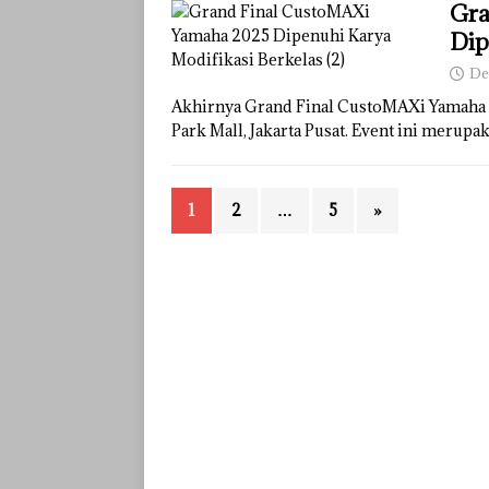
Gra
Dip
De
Akhirnya Grand Final CustoMAXi Yamaha 2
Park Mall, Jakarta Pusat. Event ini merup
1
2
…
5
»