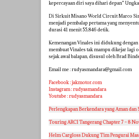
kepercayaan diri saya dihari depan” Ungka
Di Sirkuit Misano World Circuit Marco S
menjadi pembalap pertama yang menyentuh 
durasi 41 menit 55,846 detik.
Kemenangan Vinales ini didukung dengan cr
membuat Vinales tak mampu dikejar lagi ole
sejak awal balapan, disusul oleh Brad Binde
Email me : rudyasmandara@gmail.com
Facebook : jakmotor.com
Instagram : rudyasmandara
Youtube : rudyasmandara
Perlengkapan Berkendara yang Aman dan Se
Touring ARCI Tangerang Chapter 7 – 8 N
Helm Cargloss Dukung Tim Pengurai Mas