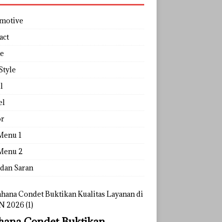
motive
act
e
Style
l
el
r
Menu 1
Menu 2
 dan Saran
ana Condet Buktikan