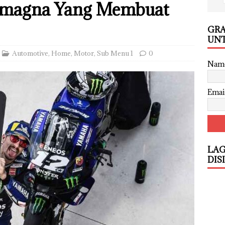
omagna Yang Membuat
GRA
UNT
Automotive
,
Home
,
Motor
,
Sub Menu 1
0
Nam
Emai
LAG
DIS