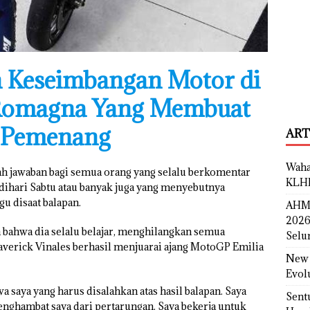
 Keseimbangan Motor di
Romagna Yang Membuat
i Pemenang
ART
Waha
h jawaban bagi semua orang yang selalu berkomentar
KLH
an dihari Sabtu atau banyak juga yang menyebutnya
gu disaat balapan.
AHM 
2026
bahwa dia selalu belajar, menghilangkan semua
Selu
averick Vinales berhasil menjuarai ajang MotoGP Emilia
New 
Evol
 saya yang harus disalahkan atas hasil balapan. Saya
Sent
enghambat saya dari pertarungan. Saya bekerja untuk