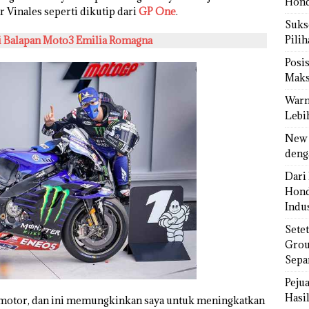
Hond
ar Vinales seperti dikutip dari
GP One
.
Sukse
Pili
 Balapan Moto3 Emilia Romagna
Posi
Maks
Warn
Lebi
New 
deng
Dari 
Hond
Indus
Sete
Grou
Sepa
Peju
Hasil
 motor, dan ini memungkinkan saya untuk meningkatkan