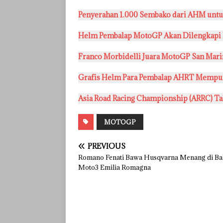
Penyerahan 1.000 Sembako dari AHM untu
Helm Pembalap MotoGP Akan Dilengkapi 
Franco Morbidelli Juara MotoGP San Mar
Grafis Helm Para Pembalap AHRT Mempu
Asia Road Racing Championship (ARRC) Ta
MOTOGP
PREVIOUS
Romano Fenati Bawa Husqvarna Menang di Ba
Moto3 Emilia Romagna