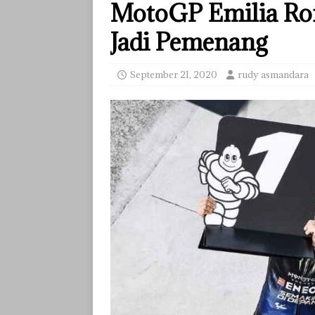
MotoGP Emilia R
Jadi Pemenang
September 21, 2020
rudy asmandara