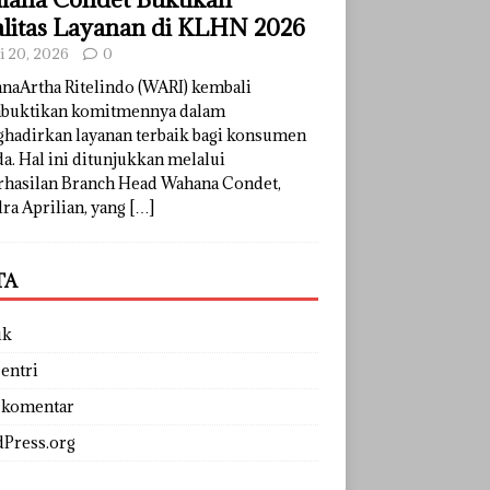
litas Layanan di KLHN 2026
li 20, 2026
0
naArtha Ritelindo (WARI) kembali
uktikan komitmennya dalam
hadirkan layanan terbaik bagi konsumen
a. Hal ini ditunjukkan melalui
rhasilan Branch Head Wahana Condet,
ra Aprilian, yang
[…]
TA
uk
entri
 komentar
Press.org