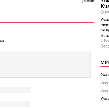
Kua
Ju
Waha
memb
meng
Hond
kebe
an.
Hend
ME
Mas
Feed 
Feed
Word