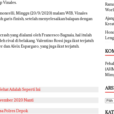
p Vinales.
Rama
Worl
imoncelli, Minggu (20/9/2020) malam WIB, Vinales
Ajan
garis finish, setelah menyelesaikan balapan dengan
Kreat
Hond
ash yang dialami oleh Francesco Bagnaia, hal itulah
Leng
h rival di belakang. Valentino Rossi juga ikut terjatuh
r dan Aleix Espargaro, yang juga ikut terjatuh.
KOM
Peba
(AHM
Mimp
ARS
hat Adalah Seperti Ini
ovember 2020 Nanti
sa Polres Depok
KAT