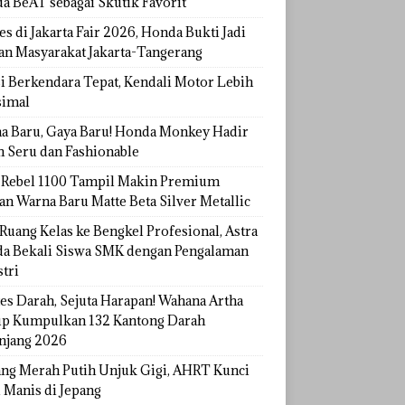
a BeAT sebagai Skutik Favorit
s di Jakarta Fair 2026, Honda Bukti Jadi
han Masyarakat Jakarta-Tangerang
si Berkendara Tepat, Kendali Motor Lebih
imal
a Baru, Gaya Baru! Honda Monkey Hadir
h Seru dan Fashionable
Rebel 1100 Tampil Makin Premium
an Warna Baru Matte Beta Silver Metallic
Ruang Kelas ke Bengkel Profesional, Astra
a Bekali Siswa SMK dengan Pengalaman
tri
tes Darah, Sejuta Harapan! Wahana Artha
p Kumpulkan 132 Kantong Darah
njang 2026
ang Merah Putih Unjuk Gigi, AHRT Kunci
 Manis di Jepang