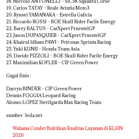
18. Niccolo ANTONELLI – SIC58 Squadra Corse
19. Carlos TATAY – Reale Avintia Moto3
20. Ryusei YAMANAKA – Estrella Galicia
21. Riccardo ROSSI – BOE Skull Rider Facile Energy
22. Barry BALTUS – CarXpert PruestelGP
23. Jason DUPASQUIER – CarXpert PruestelGP
24. Khairul ldham PAWI – Petronas Sprinta Racing
25. Yuki KUNII – Honda Team Asia
26. Davide PIZZOLI – BOE Skull Rider Facile Energy
27. Maximilian KOFLER – CIP Green Power
Gagal finis :
Darryn BINDER – CIP Green Power
Dennis FOGGIA Leopard Racing
Alonso LOPEZ Sterilgarda Max Racing Team
sumber : bola.net
Wahana Condet Buktikan Kualitas Layanan di KLHN
2026