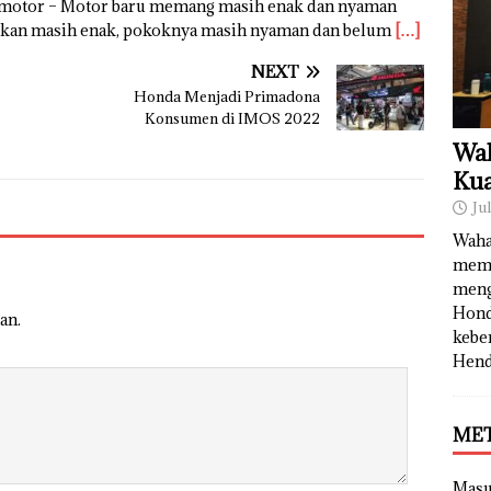
akmotor – Motor baru memang masih enak dan nyaman
arikan masih enak, pokoknya masih nyaman dan belum
[…]
NEXT
Honda Menjadi Primadona
Konsumen di IMOS 2022
Wah
Kua
Ju
Waha
memb
meng
Hond
an.
kebe
Hend
ME
Mas