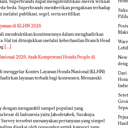
Hond
dalam, Superbrands dapat mengidentifikasi merek terkuat
erbeda-beda. Superbrands memberikan pengakuan terhadap
Sukse
lalui publikasi, segel, serta sertifikat.
Pili
ayanan di KLHN 2026
Posi
Maks
bali membuktikan komitmennya dalam menghadirkan
. Hal ini ditunjukkan melalui keberhasilan Branch Head
Warn
ang
[…]
Lebi
sional 2026, Asah Kompetensi Honda People di
New 
deng
li menggelar Kontes Layanan Honda Nasional (KLHN)
Dari 
adirkan layanan terbaik bagi konsumen. Memasuki
Hond
Indus
Sete
Grou
Sepa
y dengan mengambil sampel populasi yang
a besar di Indonesia yaitu Jabodetabek, Surabaya,
Peju
 Survey tersebut menanyakan pertanyaan yang simpel
Hasil
aling disukai oleh responden untuk kategori yang