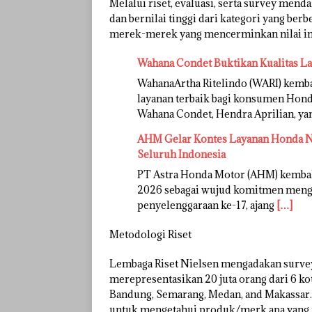
Melalui riset, evaluasi, serta survey men
dan bernilai tinggi dari kategori yang b
merek-merek yang mencerminkan nilai ini me
Wahana Condet Buktikan Kualitas L
WahanaArtha Ritelindo (WARI) kem
layanan terbaik bagi konsumen Honda
Wahana Condet, Hendra Aprilian, y
AHM Gelar Kontes Layanan Honda Na
Seluruh Indonesia
PT Astra Honda Motor (AHM) kemba
2026 sebagai wujud komitmen mengh
penyelenggaraan ke-17, ajang
[…]
Metodologi Riset
Lembaga Riset Nielsen mengadakan surve
merepresentasikan 20 juta orang dari 6 kot
Bandung, Semarang, Medan, and Makassar.
untuk mengetahui produk/merk apa yang p