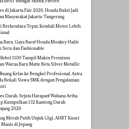
a BeAT sebagai Skutik Favorit
s di Jakarta Fair 2026, Honda Bukti Jadi
han Masyarakat Jakarta-Tangerang
si Berkendara Tepat, Kendali Motor Lebih
imal
a Baru, Gaya Baru! Honda Monkey Hadir
h Seru dan Fashionable
Rebel 1100 Tampil Makin Premium
an Warna Baru Matte Beta Silver Metallic
Ruang Kelas ke Bengkel Profesional, Astra
a Bekali Siswa SMK dengan Pengalaman
tri
tes Darah, Sejuta Harapan! Wahana Artha
p Kumpulkan 132 Kantong Darah
njang 2026
ang Merah Putih Unjuk Gigi, AHRT Kunci
 Manis di Jepang