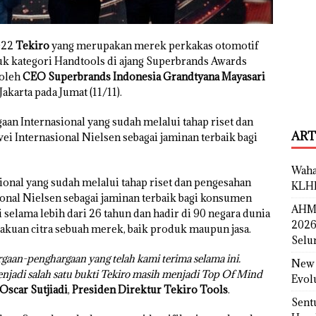
022
Tekiro
yang merupakan merek perkakas otomotif
k kategori Handtools di ajang Superbrands Awards
 oleh
CEO Superbrands Indonesia Grandtyana Mayasari
akarta pada Jumat (11/11).
an Internasional yang sudah melalui tahap riset dan
ART
ei Internasional Nielsen sebagai jaminan terbaik bagi
Waha
ional yang sudah melalui tahap riset dan pengesahan
KLH
ional Nielsen sebagai jaminan terbaik bagi konsumen
AHM 
 selama lebih dari 26 tahun dan hadir di 90 negara dunia
2026
kuan citra sebuah merek, baik produk maupun jasa.
Selu
gaan-penghargaan yang telah kami terima selama ini.
New 
jadi salah satu bukti Tekiro masih menjadi Top Of Mind
Evol
Oscar Sutjiadi
,
Presiden Direktur Tekiro Tools
.
Sent