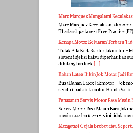
Marc Marquez Mengalami Kecelakaan
Marc Marquez Kecelakaan Jakmotor –
Thailand, pada sesi Free Practice (F
Kenapa Motor Keluaran Terbaru Tida
Tidak Ada Kick Starter Jakmotor – 
sistem injeksi kalau diperhatikan su
dihilangkan kick
[…]
Bahan Latex Bikin Jok Motor Jadi E
Busa Bahan Latex Jakmotor – Jok mo
sendiri pada jok motor Honda Vario, 
Penasaran Servis Motor Rasa Mesin 
Servis Motor Rasa Mesin Baru Jakmot
mesin rasa baru, servis ini tidak m
Mengatasi Gejala Brebet atau Sepert