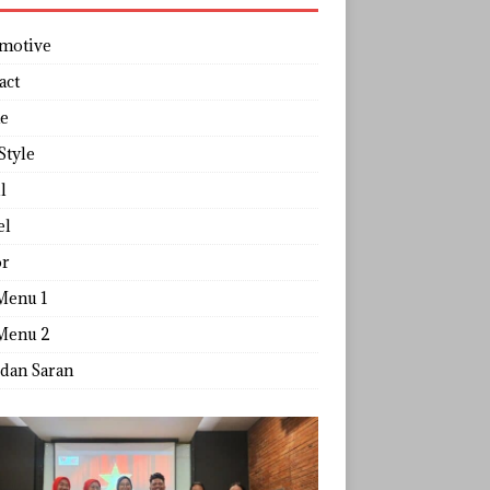
motive
act
e
Style
l
el
r
Menu 1
Menu 2
 dan Saran