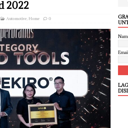
d 2022
GRA
Automotive
,
Home
0
UNT
Nam
Emai
LAG
DIS