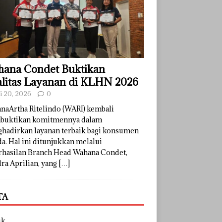
ana Condet Buktikan
litas Layanan di KLHN 2026
li 20, 2026
0
naArtha Ritelindo (WARI) kembali
uktikan komitmennya dalam
hadirkan layanan terbaik bagi konsumen
a. Hal ini ditunjukkan melalui
rhasilan Branch Head Wahana Condet,
ra Aprilian, yang
[…]
TA
uk