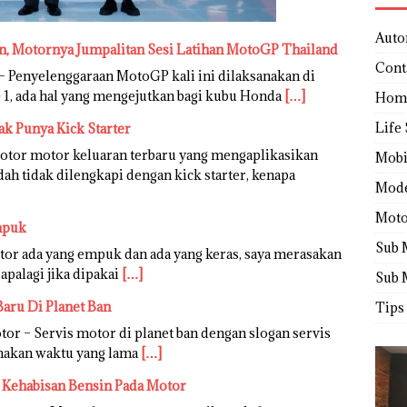
Auto
, Motornya Jumpalitan Sesi Latihan MotoGP Thailand
Cont
 Penyelenggaraan MotoGP kali ini dilaksanakan di
P) 1, ada hal yang mengejutkan bagi kubu Honda
[…]
Hom
Life 
k Punya Kick Starter
Motor motor keluaran terbaru yang mengaplikasikan
Mobi
dah tidak dilengkapi dengan kick starter, kenapa
Mod
Moto
mpuk
Sub 
tor ada yang empuk dan ada yang keras, saya merasakan
apalagi jika dipakai
[…]
Sub 
Baru Di Planet Ban
Tips
or – Servis motor di planet ban dengan slogan servis
emakan waktu yang lama
[…]
i Kehabisan Bensin Pada Motor