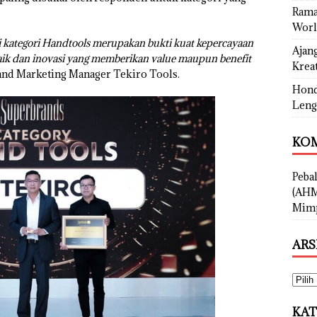
Rama
Worl
i kategori Handtools merupakan bukti kuat kepercayaan
Ajan
aik dan inovasi yang memberikan value maupun benefit
Kreat
Brand Marketing Manager Tekiro Tools.
Hond
Leng
KOM
Peba
(AHM
Mimp
ARS
KAT