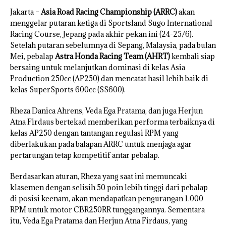
Jakarta –
Asia Road Racing Championship (ARRC)
akan
menggelar putaran ketiga di Sportsland Sugo International
Racing Course, Jepang pada akhir pekan ini (24-25/6).
Setelah putaran sebelumnya di Sepang, Malaysia, pada bulan
Mei, pebalap
Astra Honda Racing Team (AHRT)
kembali siap
bersaing untuk melanjutkan dominasi di kelas Asia
Production 250cc (AP250) dan mencatat hasil lebih baik di
kelas SuperSports 600cc (SS600).
Rheza Danica Ahrens, Veda Ega Pratama, dan juga Herjun
Atna Firdaus bertekad memberikan performa terbaiknya di
kelas AP250 dengan tantangan regulasi RPM yang
diberlakukan pada balapan ARRC untuk menjaga agar
pertarungan tetap kompetitif antar pebalap.
Berdasarkan aturan, Rheza yang saat ini memuncaki
klasemen dengan selisih 50 poin lebih tinggi dari pebalap
di posisi keenam, akan mendapatkan pengurangan 1.000
RPM untuk motor CBR250RR tunggangannya. Sementara
itu, Veda Ega Pratama dan Herjun Atna Firdaus, yang