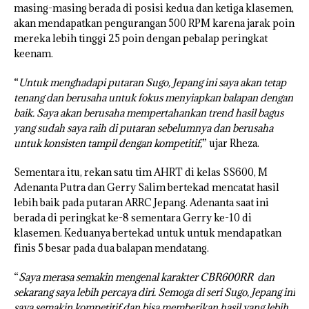
masing-masing berada di posisi kedua dan ketiga klasemen,
akan mendapatkan pengurangan 500 RPM karena jarak poin
mereka lebih tinggi 25 poin dengan pebalap peringkat
keenam.
“
Untuk menghadapi putaran Sugo, Jepang ini saya akan tetap
tenang dan berusaha untuk fokus menyiapkan balapan dengan
baik. Saya akan berusaha mempertahankan trend hasil bagus
yang sudah saya raih di putaran sebelumnya dan berusaha
untuk konsisten tampil dengan kompetitif,
” ujar Rheza.
Sementara itu, rekan satu tim AHRT di kelas SS600, M
Adenanta Putra dan Gerry Salim bertekad mencatat hasil
lebih baik pada putaran ARRC Jepang. Adenanta saat ini
berada di peringkat ke-8 sementara Gerry ke-10 di
klasemen. Keduanya bertekad untuk untuk mendapatkan
finis 5 besar pada dua balapan mendatang.
“
Saya merasa semakin mengenal karakter CBR600RR dan
sekarang saya lebih percaya diri. Semoga di seri Sugo, Jepang ini
saya semakin kompetitif dan bisa memberikan hasil yang lebih