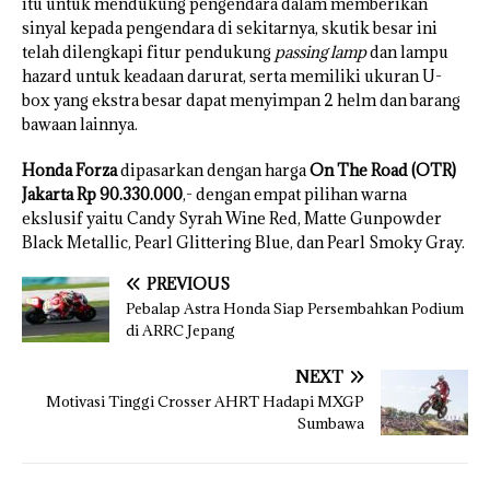
itu untuk mendukung pengendara dalam memberikan
sinyal kepada pengendara di sekitarnya, skutik besar ini
telah dilengkapi fitur pendukung
passing lamp
dan lampu
hazard untuk keadaan darurat, serta memiliki ukuran U-
box yang ekstra besar dapat menyimpan 2 helm dan barang
bawaan lainnya.
Honda Forza
dipasarkan dengan harga
On The Road (OTR)
Jakarta Rp 90.330.000
,- dengan empat pilihan warna
ekslusif yaitu Candy Syrah Wine Red, Matte Gunpowder
Black Metallic, Pearl Glittering Blue, dan Pearl Smoky Gray.
PREVIOUS
Pebalap Astra Honda Siap Persembahkan Podium
di ARRC Jepang
NEXT
Motivasi Tinggi Crosser AHRT Hadapi MXGP
Sumbawa