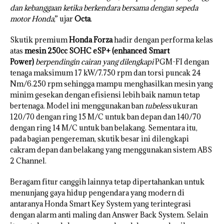
dan kebanggaan ketika berkendara bersama dengan sepeda
motor Honda
,” ujar
Octa
.
Skutik premium
Honda Forza
hadir dengan performa kelas
atas
mesin 250cc SOHC eSP+ (enhanced Smart
Power)
berpendingin cairan yang dilengkapi
PGM-FI dengan
tenaga maksimum 17 kW/7.750 rpm dan torsi puncak 24
Nm/6.250 rpm sehingga mampu menghasilkan mesin yang
minim gesekan dengan efisiensi lebih baik namun tetap
bertenaga. Model ini menggunakan ban
tubeless
ukuran
120/70 dengan ring 15 M/C untuk ban depan dan 140/70
dengan ring 14 M/C untuk ban belakang. Sementara itu,
pada bagian pengereman, skutik besar ini dilengkapi
cakram depan dan belakang yang menggunakan sistem ABS
2 Channel.
Beragam fitur canggih lainnya tetap dipertahankan untuk
menunjang gaya hidup pengendara yang modern di
antaranya Honda Smart Key System yang terintegrasi
dengan alarm anti maling dan Answer Back System. Selain