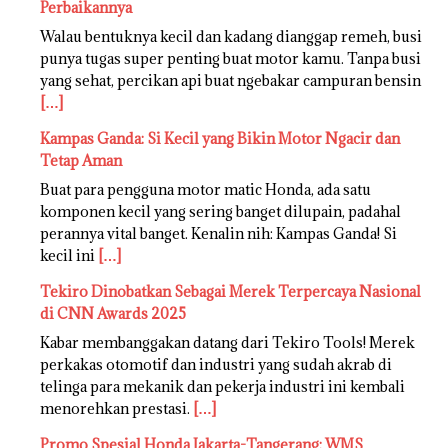
Perbaikannya
Walau bentuknya kecil dan kadang dianggap remeh, busi
punya tugas super penting buat motor kamu. Tanpa busi
yang sehat, percikan api buat ngebakar campuran bensin
[…]
Kampas Ganda: Si Kecil yang Bikin Motor Ngacir dan
Tetap Aman
Buat para pengguna motor matic Honda, ada satu
komponen kecil yang sering banget dilupain, padahal
perannya vital banget. Kenalin nih: Kampas Ganda! Si
kecil ini
[…]
Tekiro Dinobatkan Sebagai Merek Terpercaya Nasional
di CNN Awards 2025
Kabar membanggakan datang dari Tekiro Tools! Merek
perkakas otomotif dan industri yang sudah akrab di
telinga para mekanik dan pekerja industri ini kembali
menorehkan prestasi.
[…]
Promo Spesial Honda Jakarta-Tangerang: WMS