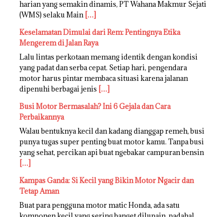
harian yang semakin dinamis, PT Wahana Makmur Sejati
(WMS) selaku Main
[…]
Keselamatan Dimulai dari Rem: Pentingnya Etika
Mengerem di Jalan Raya
Lalu lintas perkotaan memang identik dengan kondisi
yang padat dan serba cepat. Setiap hari, pengendara
motor harus pintar membaca situasi karena jalanan
dipenuhi berbagai jenis
[…]
Busi Motor Bermasalah? Ini 6 Gejala dan Cara
Perbaikannya
Walau bentuknya kecil dan kadang dianggap remeh, busi
punya tugas super penting buat motor kamu. Tanpa busi
yang sehat, percikan api buat ngebakar campuran bensin
[…]
Kampas Ganda: Si Kecil yang Bikin Motor Ngacir dan
Tetap Aman
Buat para pengguna motor matic Honda, ada satu
komponen kecil yang sering banget dilupain, padahal