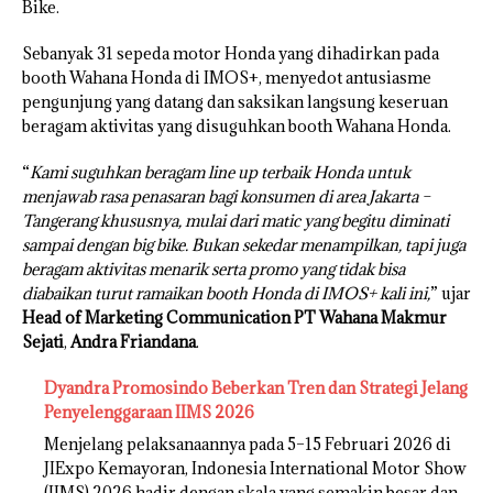
Bike.
Sebanyak 31 sepeda motor Honda yang dihadirkan pada
booth Wahana Honda di IMOS+, menyedot antusiasme
pengunjung yang datang dan saksikan langsung keseruan
beragam aktivitas yang disuguhkan booth Wahana Honda.
“
Kami suguhkan beragam line up terbaik Honda untuk
menjawab rasa penasaran bagi konsumen di area Jakarta –
Tangerang khususnya, mulai dari matic yang begitu diminati
sampai dengan big bike. Bukan sekedar menampilkan, tapi juga
beragam aktivitas menarik serta promo yang tidak bisa
diabaikan turut ramaikan booth Honda di IMOS+ kali ini,
” ujar
Head of Marketing Communication PT Wahana Makmur
Sejati
,
Andra Friandana
.
Dyandra Promosindo Beberkan Tren dan Strategi Jelang
Penyelenggaraan IIMS 2026
Menjelang pelaksanaannya pada 5–15 Februari 2026 di
JIExpo Kemayoran, Indonesia International Motor Show
(IIMS) 2026 hadir dengan skala yang semakin besar dan