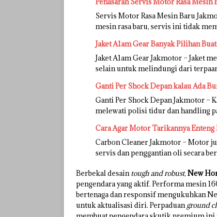
Penasaran Servis Motor Rasa Mesin 
Servis Motor Rasa Mesin Baru Jakmot
mesin rasa baru, servis ini tidak m
Jaket A1am Gear Banyak Pilihan Bua
Jaket A1am Gear Jakmotor – Jaket m
selain untuk melindungi dari terpaa
Ganti Per Shock Depan kalau Ada Bu
Ganti Per Shock Depan Jakmotor – Ka
melewati polisi tidur dan handling p
Cara Agar Motor Tarikannya Enteng 
Carbon Cleaner Jakmotor – Motor jug
servis dan penggantian oli secara b
Berbekal desain
tough and robust
,
New Ho
pengendara yang aktif. Performa mesin 16
bertenaga dan responsif mengukuhkan Ne
untuk aktualisasi diri. Perpaduan
ground cl
membuat pengendara skutik premium ini 