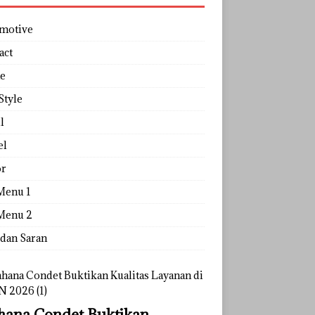
motive
act
e
Style
l
el
r
Menu 1
Menu 2
 dan Saran
ana Condet Buktikan