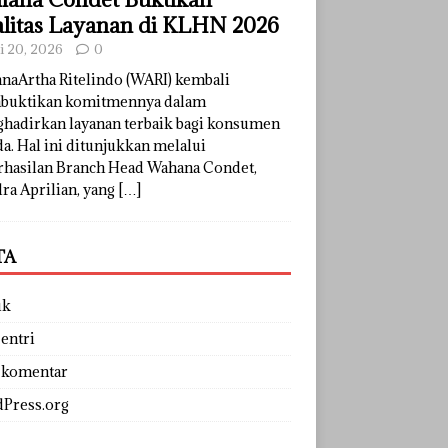
litas Layanan di KLHN 2026
li 20, 2026
0
naArtha Ritelindo (WARI) kembali
uktikan komitmennya dalam
hadirkan layanan terbaik bagi konsumen
a. Hal ini ditunjukkan melalui
rhasilan Branch Head Wahana Condet,
ra Aprilian, yang
[…]
TA
uk
entri
 komentar
Press.org