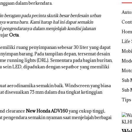
anggaan dalam berkendara.
Auto
n beragam pada pecinta skutik besar berdesain urban
a warna baru. Kami harap hal ini dapat semakin
Cont
 pengendaranya dalam menjelajah kondisi jalanan
Hom
 ujar
Octa
.
Life 
emiliki ruang penyimpanan sebesar 30 liter yang dapat
Mobi
impan barang. Pada tampilan depan, tersemat desain
 running lights (DRL). Sementara pada bagian buritan,
Mod
pu sein LED, dipadukan dengan sepatbor yang memiliki
Moto
Sub 
uat aerodinamika semakin baik. Windscreen yang biasa
Sub 
at disesuaikan 75 mm dalam dua tingkat ketinggian
Tips
nd clearance
New Honda ADV160
yang cukup tinggi,
at pengendara semakin nyaman saat menjelajah berbagai
Wah