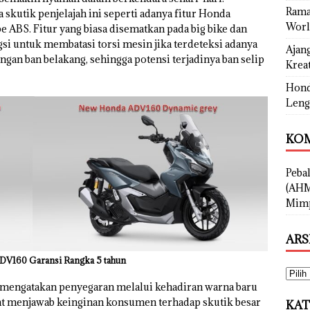
Rama
 skutik penjelajah ini seperti adanya fitur Honda
Worl
e ABS. Fitur yang biasa disematkan pada big bike dan
i untuk membatasi torsi mesin jika terdeteksi adanya
Ajan
gan ban belakang, sehingga potensi terjadinya ban selip
Kreat
Hond
Leng
KOM
Peba
(AHM
Mimp
ARS
V160 Garansi Rangka 5 tahun
mengatakan penyegaran melalui kehadiran warna baru
 menjawab keinginan konsumen terhadap skutik besar
KAT