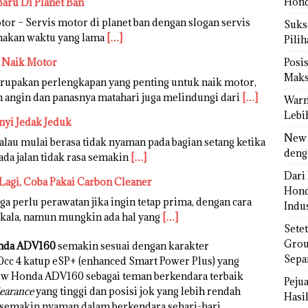
Hond
Baru Di Planet Ban
or – Servis motor di planet ban dengan slogan servis
Sukse
emakan waktu yang lama
[…]
Pili
t Naik Motor
Posi
Maks
erupakan perlengkapan yang penting untuk naik motor,
n angin dan panasnya matahari juga melindungi dari
[…]
Warn
Lebi
nyi Jedak Jeduk
New 
lau mulai berasa tidak nyaman pada bagian setang ketika
deng
ada jalan tidak rasa semakin
[…]
Dari 
Lagi, Coba Pakai Carbon Cleaner
Hond
a perlu perawatan jika ingin tetap prima, dengan cara
Indus
erkala, namun mungkin ada hal yang
[…]
Sete
Grou
nda ADV160
semakin sesuai dengan karakter
Sepa
0cc 4 katup eSP+ (enhanced Smart Power Plus) yang
w Honda ADV160 sebagai teman berkendara terbaik
Peju
earance
yang tinggi dan posisi jok yang lebih rendah
Hasil
semakin nyaman dalam berkendara sehari-hari.