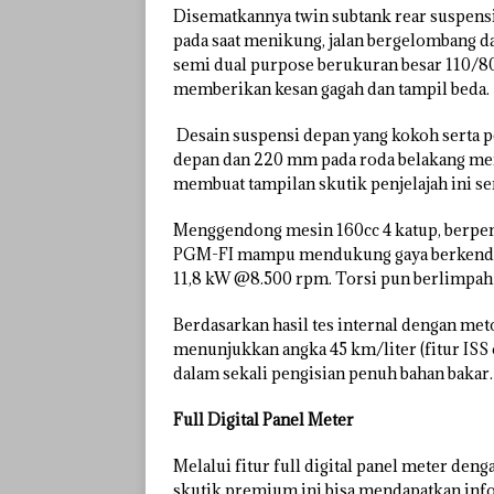
Disematkannya twin subtank rear suspen
pada saat menikung, jalan bergelombang d
semi dual purpose berukuran besar 110/80 
memberikan kesan gagah dan tampil beda.
Desain suspensi depan yang kokoh serta 
depan dan 220 mm pada roda belakang me
membuat tampilan skutik penjelajah ini se
Menggendong mesin 160cc 4 katup, berpen
PGM-FI mampu mendukung gaya berkendara
11,8 kW @8.500 rpm. Torsi pun berlimpah
Berdasarkan hasil tes internal dengan 
menunjukkan angka 45 km/liter (fitur IS
dalam sekali pengisian penuh bahan bakar.
Full Digital Panel Meter
Melalui fitur full digital panel meter den
skutik premium ini bisa mendapatkan info