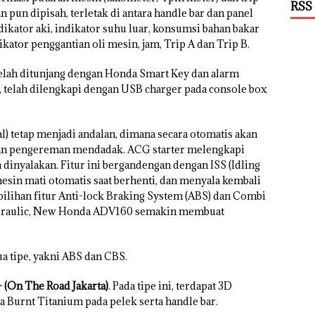
RSS
 pun dipisah, terletak di antara handle bar dan panel
ndikator aki, indikator suhu luar, konsumsi bahan bakar
ikator penggantian oli mesin, jam, Trip A dan Trip B.
elah ditunjang dengan Honda Smart Key dan alarm
 telah dilengkapi dengan USB charger pada console box
al) tetap menjadi andalan, dimana secara otomatis akan
an pengereman mendadak. ACG starter melengkapi
dinyalakan. Fitur ini bergandengan dengan ISS (Idling
in mati otomatis saat berhenti, dan menyala kembali
pilihan fitur Anti-lock Braking System (ABS) dan Combi
hydraulic, New Honda ADV160 semakin membuat
a tipe, yakni ABS dan CBS.
 (On The Road Jakarta)
. Pada tipe ini, terdapat 3D
 Burnt Titanium pada pelek serta handle bar.