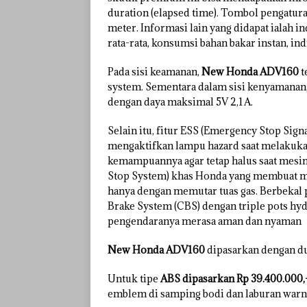
duration (elapsed time). Tombol pengaturan
meter. Informasi lain yang didapat ialah i
rata-rata, konsumsi bahan bakar instan, ind
Pada sisi keamanan,
New Honda ADV160
t
system. Sementara dalam sisi kenyamanan,
dengan daya maksimal 5V 2,1A.
Selain itu, fitur ESS (Emergency Stop Sign
mengaktifkan lampu hazard saat melakuk
kemampuannya agar tetap halus saat mesin 
Stop System) khas Honda yang membuat mes
hanya dengan memutar tuas gas. Berbekal 
Brake System (CBS) dengan triple pots 
pengendaranya merasa aman dan nyaman
New Honda ADV160
dipasarkan dengan du
Untuk tipe
ABS dipasarkan Rp 39.400.000,-
emblem di samping bodi dan laburan warna