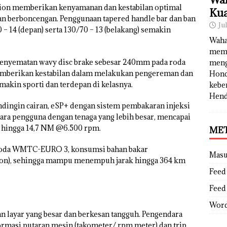
sion memberikan kenyamanan dan kestabilan optimal
Kua
an berboncengan. Penggunaan tapered handle bar dan ban
Ju
– 14 (depan) serta 130/70 – 13 (belakang) semakin
Waha
memb
penyematan wavy disc brake sebesar 240mm pada roda
meng
mberikan kestabilan dalam melakukan pengereman dan
Hond
makin sporti dan terdepan di kelasnya.
kebe
Hend
dingin cairan, eSP+ dengan sistem pembakaran injeksi
 pengguna dengan tenaga yang lebih besar, mencapai
 hingga 14,7 NM @6.500 rpm.
ME
metoda WMTC-EURO 3, konsumsi bahan bakar
Mas
S on), sehingga mampu menempuh jarak hingga 364 km
Feed 
Feed
Word
gan layar yang besar dan berkesan tangguh. Pengendara
rmasi putaran mesin (takometer/ rpm meter) dan trip