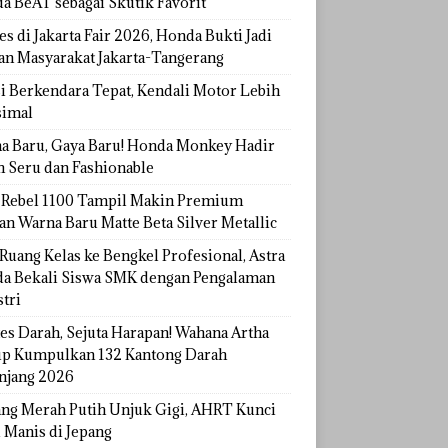
a BeAT sebagai Skutik Favorit
s di Jakarta Fair 2026, Honda Bukti Jadi
han Masyarakat Jakarta-Tangerang
si Berkendara Tepat, Kendali Motor Lebih
imal
a Baru, Gaya Baru! Honda Monkey Hadir
h Seru dan Fashionable
Rebel 1100 Tampil Makin Premium
an Warna Baru Matte Beta Silver Metallic
Ruang Kelas ke Bengkel Profesional, Astra
a Bekali Siswa SMK dengan Pengalaman
tri
tes Darah, Sejuta Harapan! Wahana Artha
p Kumpulkan 132 Kantong Darah
njang 2026
ang Merah Putih Unjuk Gigi, AHRT Kunci
 Manis di Jepang