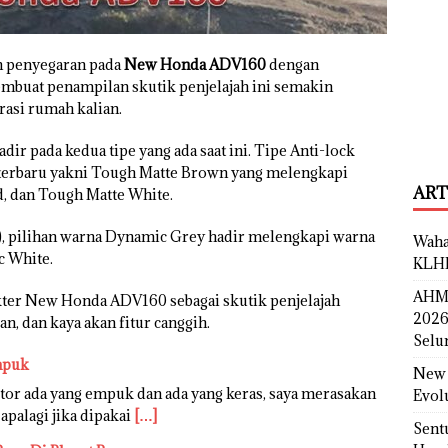
 penyegaran pada
New Honda ADV160
dengan
mbuat penampilan skutik penjelajah ini semakin
asi rumah kalian.
adir pada kedua tipe yang ada saat ini. Tipe Anti-lock
 terbaru yakni Tough Matte Brown yang melengkapi
ART
, dan Tough Matte White.
, pilihan warna Dynamic Grey hadir melengkapi warna
Waha
c White.
KLH
AHM 
ter New Honda ADV160 sebagai skutik penjelajah
2026
n, dan kaya akan fitur canggih.
Selu
mpuk
New 
tor ada yang empuk dan ada yang keras, saya merasakan
Evol
apalagi jika dipakai
[…]
Sent