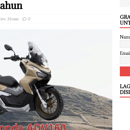
tahun
GRA
ive
,
Home
0
UNT
Nam
Emai
LAG
DIS