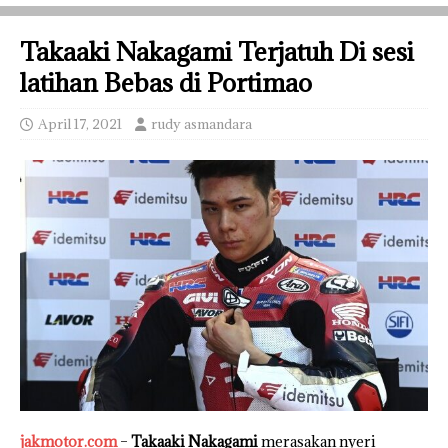
Takaaki Nakagami Terjatuh Di sesi
latihan Bebas di Portimao
April 17, 2021
rudy asmandara
jakmotor.com
–
Takaaki Nakagami
merasakan nyeri