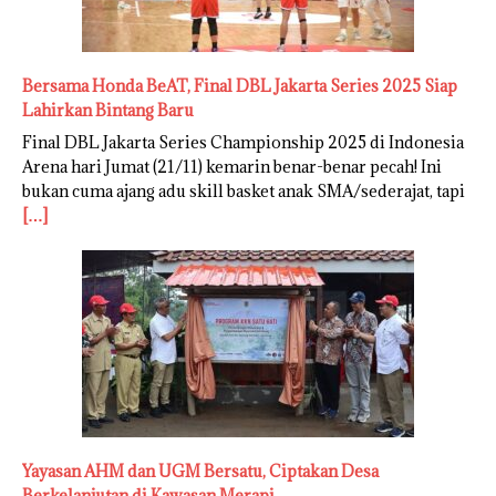
Bersama Honda BeAT, Final DBL Jakarta Series 2025 Siap
Lahirkan Bintang Baru
Final DBL Jakarta Series Championship 2025 di Indonesia
Arena hari Jumat (21/11) kemarin benar-benar pecah! Ini
bukan cuma ajang adu skill basket anak SMA/sederajat, tapi
[…]
Yayasan AHM dan UGM Bersatu, Ciptakan Desa
Berkelanjutan di Kawasan Merapi