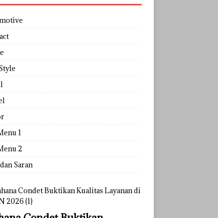
motive
act
e
Style
l
el
r
Menu 1
Menu 2
 dan Saran
ana Condet Buktikan