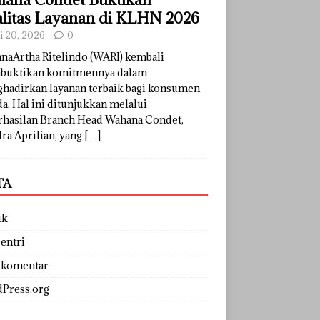
litas Layanan di KLHN 2026
li 20, 2026
0
naArtha Ritelindo (WARI) kembali
uktikan komitmennya dalam
hadirkan layanan terbaik bagi konsumen
a. Hal ini ditunjukkan melalui
rhasilan Branch Head Wahana Condet,
ra Aprilian, yang
[…]
TA
uk
entri
 komentar
Press.org