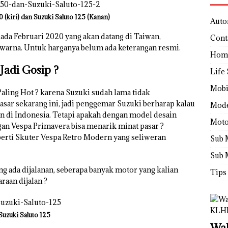
 (kiri) dan Suzuki Saluto 125 (Kanan)
Auto
ada Februari 2020 yang akan datang di Taiwan,
Cont
 warna. Untuk harganya belum ada keterangan resmi.
Hom
Jadi Gosip ?
Life 
Mobi
Paling Hot ? karena Suzuki sudah lama tidak
sar sekarang ini, jadi penggemar Suzuki berharap kalau
Mod
an di Indonesia. Tetapi apakah dengan model desain
Moto
an Vespa Primavera bisa menarik minat pasar ?
perti Skuter Vespa Retro Modern yang seliweran
Sub 
Sub 
g ada dijalanan, seberapa banyak motor yang kalian
Tips
raan dijalan ?
Suzuki Saluto 125
Wah