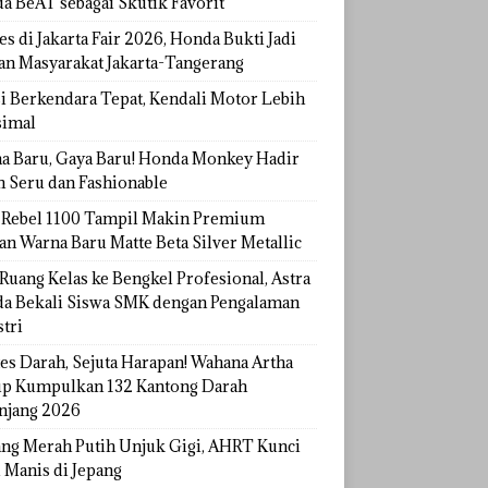
a BeAT sebagai Skutik Favorit
s di Jakarta Fair 2026, Honda Bukti Jadi
han Masyarakat Jakarta-Tangerang
si Berkendara Tepat, Kendali Motor Lebih
imal
a Baru, Gaya Baru! Honda Monkey Hadir
h Seru dan Fashionable
Rebel 1100 Tampil Makin Premium
an Warna Baru Matte Beta Silver Metallic
Ruang Kelas ke Bengkel Profesional, Astra
a Bekali Siswa SMK dengan Pengalaman
tri
tes Darah, Sejuta Harapan! Wahana Artha
p Kumpulkan 132 Kantong Darah
njang 2026
ang Merah Putih Unjuk Gigi, AHRT Kunci
 Manis di Jepang