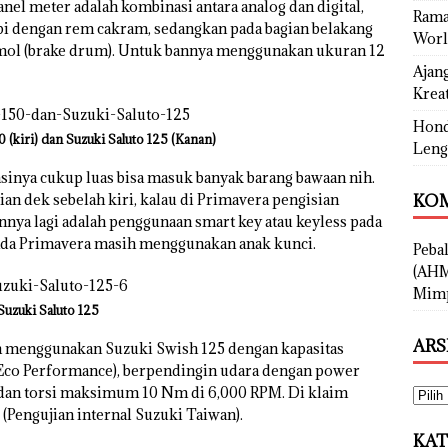
nel meter adalah kombinasi antara analog dan digital,
Rama
i dengan rem cakram, sedangkan pada bagian belakang
Worl
ol (brake drum). Untuk bannya menggunakan ukuran 12
Ajan
Kreat
Hond
 (kiri) dan Suzuki Saluto 125 (Kanan)
Leng
asinya cukup luas bisa masuk banyak barang bawaan nih.
an dek sebelah kiri, kalau di Primavera pengisian
KOM
nya lagi adalah penggunaan smart key atau keyless pada
pada Primavera masih menggunakan anak kunci.
Peba
(AHM
Mimp
Suzuki Saluto 125
ARS
h menggunakan Suzuki Swish 125 dengan kapasitas
ki Eco Performance), berpendingin udara dengan power
dan torsi maksimum 10 Nm di 6,000 RPM. Di klaim
(Pengujian internal Suzuki Taiwan).
KAT