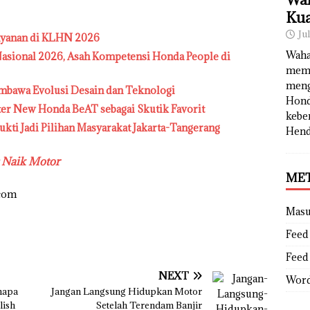
Kua
Ju
ayanan di KLHN 2026
Waha
sional 2026, Asah Kompetensi Honda People di
memb
meng
mbawa Evolusi Desain dan Teknologi
Hond
ter New Honda BeAT sebagai Skutik Favorit
kebe
ukti Jadi Pilihan Masyarakat Jakarta-Tangerang
Hend
t Naik Motor
ME
.com
Mas
Feed 
Feed
NEXT
Word
napa
Jangan Langsung Hidupkan Motor
lish
Setelah Terendam Banjir