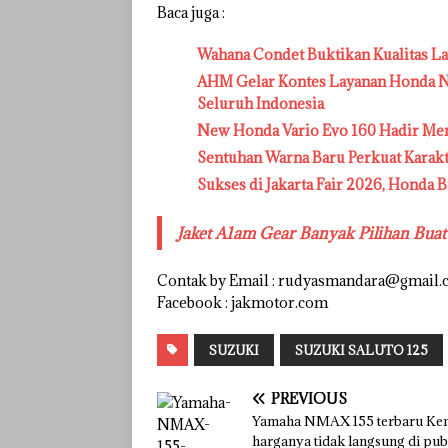
Baca juga :
Wahana Condet Buktikan Kualitas L
AHM Gelar Kontes Layanan Honda Na
Seluruh Indonesia
New Honda Vario Evo 160 Hadir Me
Sentuhan Warna Baru Perkuat Karak
Sukses di Jakarta Fair 2026, Honda B
Jaket A1am Gear Banyak Pilihan Bua
Contak by Email : rudyasmandara@gmail
Facebook : jakmotor.com
SUZUKI
SUZUKI SALUTO 125
PREVIOUS
Yamaha NMAX 155 terbaru Ke
harganya tidak langsung di pub