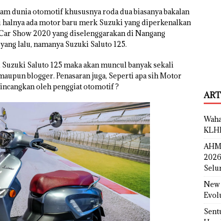
alam dunia otomotif khususnya roda dua biasanya bakalan
i halnya ada motor baru merk Suzuki yang diperkenalkan
Car Show 2020 yang diselenggarakan di Nangang
yang lalu, namanya Suzuki Saluto 125.
 Suzuki Saluto 125 maka akan muncul banyak sekali
 maupun blogger. Penasaran juga, Seperti apa sih Motor
bincangkan oleh penggiat otomotif ?
ART
Waha
KLH
AHM 
2026
Selu
New 
Evol
Sent