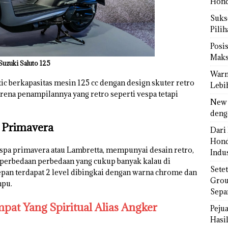
Hond
Sukse
Pili
Posi
Maks
Suzuki Saluto 125
Warn
ic berkapasitas mesin 125 cc dengan design skuter retro
Lebi
rena penampilannya yang retro seperti vespa tetapi
New 
deng
a Primavera
Dari 
Hond
espa primavera atau Lambretta, mempunyai desain retro,
Indus
t perbedaan perbedaan yang cukup banyak kalau di
Sete
depan terdapat 2 level dibingkai dengan warna chrome dan
Grou
mpu.
Sepa
pat Yang Spiritual Alias Angker
Peju
Hasil