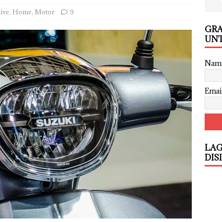
ive
,
Home
,
Motor
9
GRA
UNT
Nam
Emai
LAG
DIS