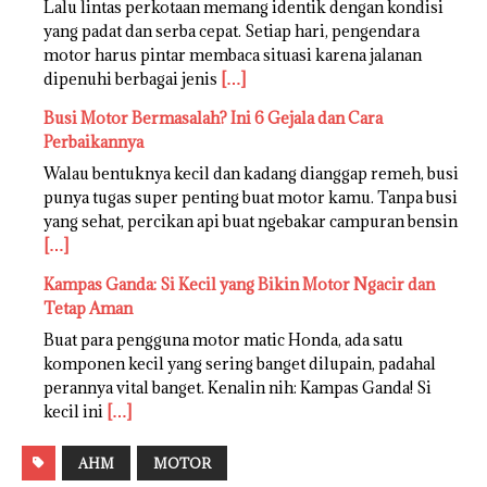
Lalu lintas perkotaan memang identik dengan kondisi
yang padat dan serba cepat. Setiap hari, pengendara
motor harus pintar membaca situasi karena jalanan
dipenuhi berbagai jenis
[…]
Busi Motor Bermasalah? Ini 6 Gejala dan Cara
Perbaikannya
Walau bentuknya kecil dan kadang dianggap remeh, busi
punya tugas super penting buat motor kamu. Tanpa busi
yang sehat, percikan api buat ngebakar campuran bensin
[…]
Kampas Ganda: Si Kecil yang Bikin Motor Ngacir dan
Tetap Aman
Buat para pengguna motor matic Honda, ada satu
komponen kecil yang sering banget dilupain, padahal
perannya vital banget. Kenalin nih: Kampas Ganda! Si
kecil ini
[…]
AHM
MOTOR