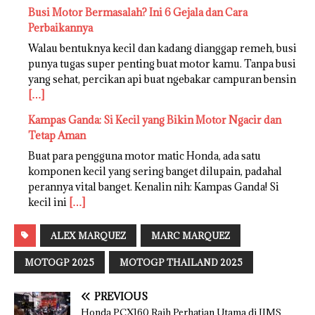
Busi Motor Bermasalah? Ini 6 Gejala dan Cara
Perbaikannya
Walau bentuknya kecil dan kadang dianggap remeh, busi
punya tugas super penting buat motor kamu. Tanpa busi
yang sehat, percikan api buat ngebakar campuran bensin
[…]
Kampas Ganda: Si Kecil yang Bikin Motor Ngacir dan
Tetap Aman
Buat para pengguna motor matic Honda, ada satu
komponen kecil yang sering banget dilupain, padahal
perannya vital banget. Kenalin nih: Kampas Ganda! Si
kecil ini
[…]
ALEX MARQUEZ
MARC MARQUEZ
MOTOGP 2025
MOTOGP THAILAND 2025
PREVIOUS
Honda PCX160 Raih Perhatian Utama di IIMS