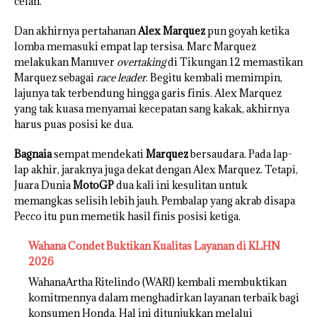
celah.
Dan akhirnya pertahanan
Alex Marquez
pun goyah ketika
lomba memasuki empat lap tersisa. Marc Marquez
melakukan Manuver
overtaking
di Tikungan 12 memastikan
Marquez sebagai
race leader
. Begitu kembali memimpin,
lajunya tak terbendung hingga garis finis. Alex Marquez
yang tak kuasa menyamai kecepatan sang kakak, akhirnya
harus puas posisi ke dua.
Bagnaia
sempat mendekati
Marquez
bersaudara. Pada lap-
lap akhir, jaraknya juga dekat dengan Alex Marquez. Tetapi,
Juara Dunia
MotoGP
dua kali ini kesulitan untuk
memangkas selisih lebih jauh. Pembalap yang akrab disapa
Pecco itu pun memetik hasil finis posisi ketiga.
Wahana Condet Buktikan Kualitas Layanan di KLHN
2026
WahanaArtha Ritelindo (WARI) kembali membuktikan
komitmennya dalam menghadirkan layanan terbaik bagi
konsumen Honda. Hal ini ditunjukkan melalui