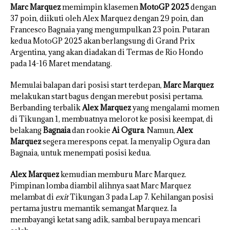
Marc Marquez
memimpin klasemen
MotoGP 2025
dengan
37 poin, diikuti oleh Alex Marquez dengan 29 poin, dan
Francesco Bagnaia yang mengumpulkan 23 poin. Putaran
kedua MotoGP 2025 akan berlangsung di Grand Prix
Argentina, yang akan diadakan di Termas de Rio Hondo
pada 14-16 Maret mendatang.
Memulai balapan dari posisi start terdepan,
Marc Marquez
melakukan start bagus dengan merebut posisi pertama.
Berbanding terbalik
Alex Marquez
yang mengalami momen
di Tikungan 1, membuatnya melorot ke posisi keempat, di
belakang
Bagnaia
dan rookie
Ai Ogura
. Namun,
Alex
Marquez
segera merespons cepat. Ia menyalip Ogura dan
Bagnaia, untuk menempati posisi kedua.
Alex Marquez
kemudian memburu Marc Marquez.
Pimpinan lomba diambil alihnya saat Marc Marquez
melambat di
exit
Tikungan 3 pada Lap 7. Kehilangan posisi
pertama justru memantik semangat Marquez. Ia
membayangi ketat sang adik, sambal berupaya mencari