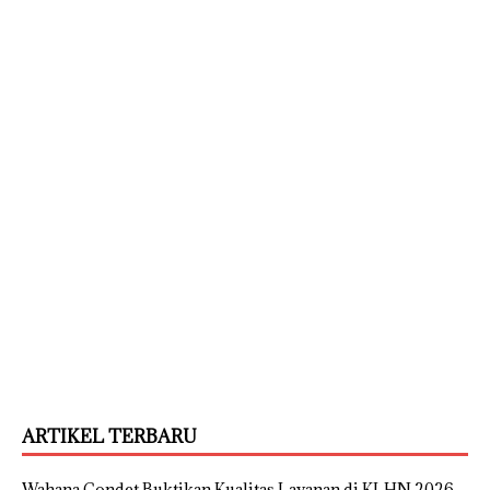
ARTIKEL TERBARU
Wahana Condet Buktikan Kualitas Layanan di KLHN 2026