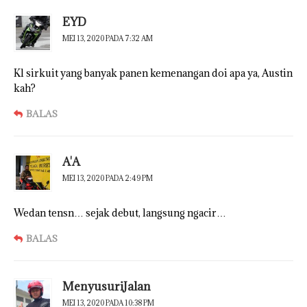
EYD
MEI 13, 2020 PADA 7:32 AM
Kl sirkuit yang banyak panen kemenangan doi apa ya, Austin
kah?
BALAS
A'A
MEI 13, 2020 PADA 2:49 PM
Wedan tensn… sejak debut, langsung ngacir…
BALAS
MenyusuriJalan
MEI 13, 2020 PADA 10:38 PM