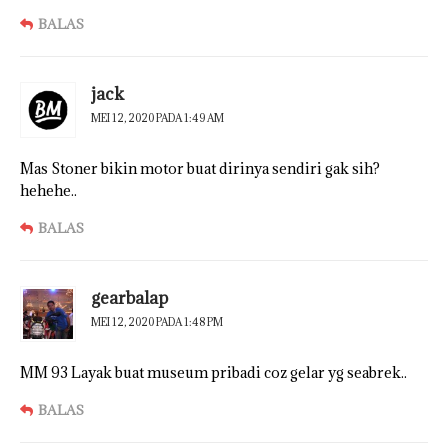
BALAS
jack
MEI 12, 2020 PADA 1:49 AM
Mas Stoner bikin motor buat dirinya sendiri gak sih?
hehehe..
BALAS
gearbalap
MEI 12, 2020 PADA 1:48 PM
MM 93 Layak buat museum pribadi coz gelar yg seabrek..
BALAS