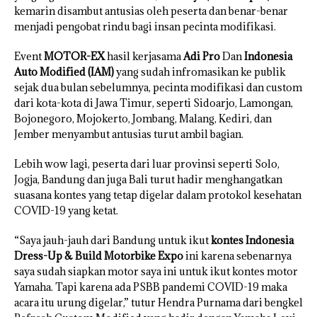
kemarin disambut antusias oleh peserta dan benar-benar
menjadi pengobat rindu bagi insan pecinta modifikasi.
Event
MOTOR-EX
hasil kerjasama
Adi Pro
Dan
Indonesia
Auto Modified (IAM)
yang sudah infromasikan ke publik
sejak dua bulan sebelumnya, pecinta modifikasi dan custom
dari kota-kota di Jawa Timur, seperti Sidoarjo, Lamongan,
Bojonegoro, Mojokerto, Jombang, Malang, Kediri, dan
Jember menyambut antusias turut ambil bagian.
Lebih wow lagi, peserta dari luar provinsi seperti Solo,
Jogja, Bandung dan juga Bali turut hadir menghangatkan
suasana kontes yang tetap digelar dalam protokol kesehatan
COVID-19 yang ketat.
“Saya jauh-jauh dari Bandung untuk ikut
kontes Indonesia
Dress-Up & Build Motorbike Expo
ini karena sebenarnya
saya sudah siapkan motor saya ini untuk ikut kontes motor
Yamaha. Tapi karena ada PSBB pandemi COVID-19 maka
acara itu urung digelar,” tutur Hendra Purnama dari bengkel